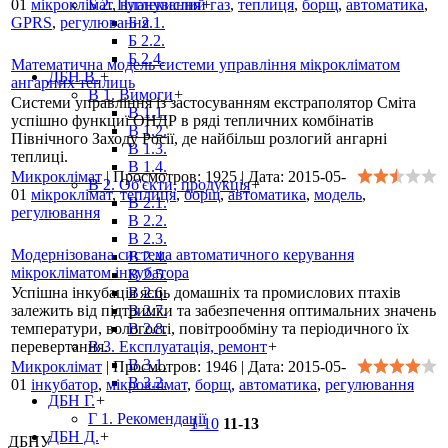
01
мікроклімат
Б 2. Планування
,
вуглекислий газ
+
,
теплиця
,
борщ
,
автоматика
,
GPRS
,
регулювання
Б 2.1.
Б 2.2.
Б 2.4.
Математична модель системи управління мікрокліматом
ДБН В.
+
ангарних теплиць
В 1. Вимоги
+
Системи управління із застосуванням екстраполятор Сміта
В 1.1.
успішно функциї ОНДР в ряді тепличних комбінатів
В 1.2.
Північного Заходу Росії, де найбільш розлогий ангарні
В 1.3.
теплиці.
В 1.4.
Микроклімат
|
Просмотров:
1925
|
Дата:
2015-05-
В 2. Об'єкти, продукція
+
01
мікроклімат
,
теплиця
,
борщ
,
автоматика
,
модель
,
В 2.1.
регулювання
В 2.2.
В 2.3.
Модернізована система автоматичного керування
В 2.4.
мікрокліматом інкубатора
В 2.5.
Успішна інкубація яєць домашніх та промислових птахів
В 2.6.
залежить від підтримки та забезпечення оптимальних значень
В 2.7.
температури, вологості, повітрообміну та періодичного їх
В 2.8.
перевертання.
В 3. Експлуатація, ремонт
+
В 3.1.
Микроклімат
|
Просмотров:
1946
|
Дата:
2015-05-
В 3.2.
01
інкубатор
,
мікроклімат
,
борщ
,
автоматика
,
регулювання
ДБН Г.
+
Г 1. Рекомендації
1-10
11-13
ДБН Д.
+
ДБНУ