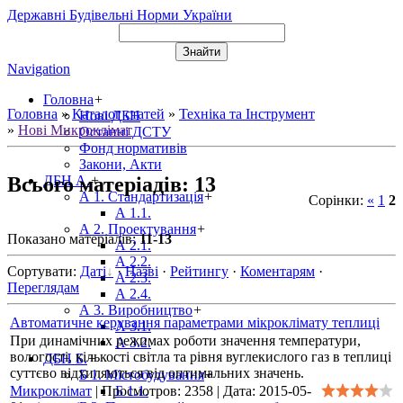
Державні Будівельні Норми України
Navigation
Головна
+
Головна
»
Каталог статей
»
Техніка та Інструмент
Нові ДБН
»
Нові Микроклімат
Останні ДСТУ
Фонд нормативів
Закони, Акти
Всього матеріадів
:
13
ДБН А.
+
А 1. Стандартизація
+
Сорінки
:
«
1
2
А 1.1.
А 2. Проектування
+
Показано матеріалів
:
11-13
А 2.1.
А 2.2.
Сортувати
:
Даті
·
Назві
·
Рейтингу
·
Коментарям
·
А 2.3.
Переглядам
А 2.4.
А 3. Виробництво
+
Автоматичне керування параметрами мікроклімату теплиці
А 3.1.
При динамічних режимах роботи значення температури,
А 3.2.
вологості, кількості світла та рівня вуглекислого газ в теплиці
ДБН Б.
+
суттєво відхиляються від оптимальних значень.
Б 1. Містобудування
+
Микроклімат
|
Просмотров:
Б 1.1.
2358
|
Дата:
2015-05-