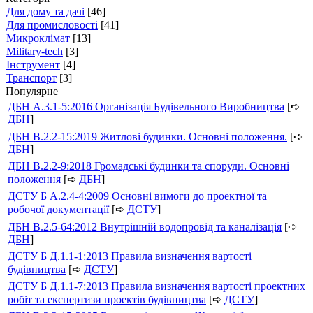
Для дому та дачі
[46]
Для промисловості
[41]
Микроклімат
[13]
Military-tech
[3]
Інструмент
[4]
Транспорт
[3]
Популярне
ДБН А.3.1-5:2016 Організація Будівельного Виробництва
[➪
ДБН
]
ДБН В.2.2-15:2019 Житлові будинки. Основні положення.
[➪
ДБН
]
ДБН В.2.2-9:2018 Громадські будинки та споруди. Основні
положення
[➪
ДБН
]
ДСТУ Б А.2.4-4:2009 Основні вимоги до проектної та
робочої документації
[➪
ДСТУ
]
ДБН В.2.5-64:2012 Внутрішній водопровід та каналізація
[➪
ДБН
]
ДСТУ Б Д.1.1-1:2013 Правила визначення вартості
будівництва
[➪
ДСТУ
]
ДСТУ Б Д.1.1-7:2013 Правила визначення вартості проектних
робіт та експертизи проектів будівництва
[➪
ДСТУ
]