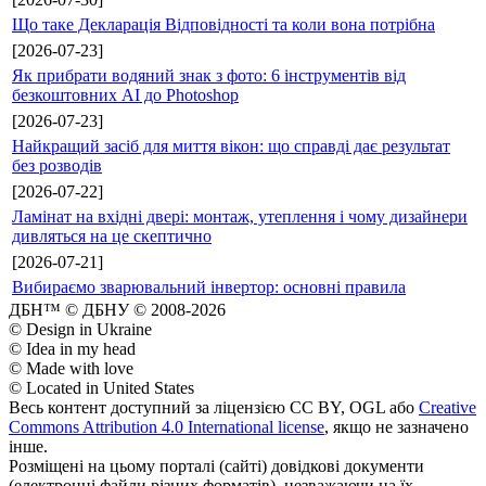
Що таке Декларація Відповідності та коли вона потрібна
[2026-07-23]
Як прибрати водяний знак з фото: 6 інструментів від
безкоштовних AI до Photoshop
[2026-07-23]
Найкращий засіб для миття вікон: що справді дає результат
без розводів
[2026-07-22]
Ламінат на вхідні двері: монтаж, утеплення і чому дизайнери
дивляться на це скептично
[2026-07-21]
Вибираємо зварювальний інвертор: основні правила
ДБН™ © ДБНУ © 2008-2026
© Design in Ukraine
© Idea in my head
© Made with love
© Located in United States
Весь контент доступний за ліцензією CC BY, OGL або
Creative
Commons Attribution 4.0 International license
, якщо не зазначено
інше.
Розміщені на цьому порталі (сайті) довідкові документи
(електронні файли різних форматів), незважаючи на їх