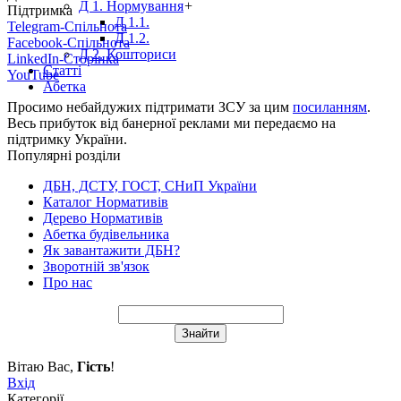
Д 1. Нормування
+
Підтримка
Д 1.1.
Telegram-Спільнота
Д 1.2.
Facebook-Спільнота
Д 2. Кошториси
LinkedIn-Сторінка
Статті
YouTube
Абетка
Просимо небайдужих підтримати ЗСУ за цим
посиланням
.
Весь прибуток від банерної реклами ми передаємо на
підтримку України.
Популярні розділи
ДБН, ДСТУ, ГОСТ, СНиП України
Каталог Нормативів
Дерево Нормативів
Абетка будівельника
Як завантажити ДБН?
Зворотній зв'язок
Про нас
Вітаю Вас
,
Гість
!
Вхід
Категорії