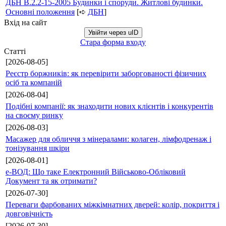
ДБН В.2.2-15-2005 Будинки і споруди. Житлові будинки.
Основні положення
[➪
ДБН
]
Вхід на сайт
Увійти через uID
Стара форма входу
Статті
[2026-08-05]
Реєстр боржників: як перевірити заборгованості фізичних
осіб та компаній
[2026-08-04]
Подібні компанії: як знаходити нових клієнтів і конкурентів
на своєму ринку
[2026-08-03]
Масажер для обличчя з мінералами: колаген, лімфодренаж і
тонізування шкіри
[2026-08-01]
е-ВОД: Що таке Електронний Військово-Обліковий
Документ та як отримати?
[2026-07-30]
Переваги фарбованих міжкімнатних дверей: колір, покриття і
довговічність
[2026-07-30]