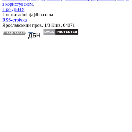
з користувачем
.
Про ДБНУ
Пошта: admin[а]dbn.co.ua
RSS-стрічка
Ярославський пров. 1/3 Київ, 04071