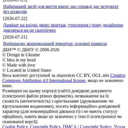
Найкращий засіб для миття вікон: що справді дає результат
без розводів
[2026-07-22]
Ламінат на вхідні двері: монтаж, утеплення і чому дизайнери
дивляться на це скептично
[2026-07-21]
Вибираємо зварювальний інвертор: основні правила
ДБН™ © ДБНУ © 2008-2026
© Design in Ukraine
© Idea in my head
© Made with love
© Located in United States
Весь контент доступний за ліцензією CC BY, OGL або
Creative
Commons Attribution 4.0 International license
, якщо не зазначено
інше.
Розміщені на цьому порталі (сайті) довідкові документи
(електронні файли різних форматів), незважаючи на їх
схожість (автентичність) з оригіналами (друкованими чи
віртуальними виданнями), носять інформаційно-довідковий
характер (для некомерційної діяльності) і не мають статусу
офіційних, навіть якщо це зазначено у тексті (електронної чи
сканованої версії).
Cookie Policy
,
Copyright Policy
,
DMCA / Copyright Notice
,
Угода