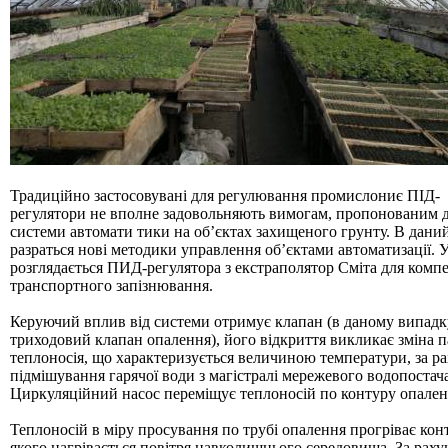
Д 1. Нормування
+
Д 1.1.
Д 1.2.
Д 2. Кошториси
Статті
Абетка
Традиційно застосовувані для регулювання промислониє ПІД-
регулятори не вполне задовольняють вимогам, пропонованим 
системи автомати тики на об’єктах захищеного грунту. В даний
разраться нові методики управлення об’єктами автоматизації. У
розглядається ПИД-регулятора з екстраполятор Сміта для компе
транспортного запізнювання.
Керуючий вплив від системи отримує клапан (в даному випадк
триходовий клапан опалення), його відкриття викликає зміна 
теплоносія, що характеризується величиною температури, за р
підмішування гарячої води з магістралі мережевого водопостач
Циркуляційний насос переміщує теплоносій по контуру опален
Теплоносій в міру просування по трубі опалення прогріває конт
якого нагрівається повітря навколишнього середовища. За раху