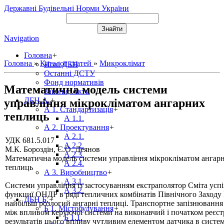
Державні Будівельні Норми України
Navigation
Головна
+
Головна
»
Каталог статей
»
Микроклімат
Нові ДБН
Останні ДСТУ
Фонд нормативів
Математична модель системи
Закони, Акти
ДБН А.
+
управління мікрокліматом ангарних
А 1. Стандартизація
+
теплиць
А 1.1.
А 2. Проектування
+
А 2.1.
УДК 681.5.017
А 2.2.
М.К. Бороздін, Є.О. Деянов
А 2.3.
Математична модель системи управління мікрокліматом ангар
А 2.4.
теплиць
А 3. Виробництво
+
А 3.1.
Системи управління із застосуванням екстраполятор Сміта усп
А 3.2.
функциї ОНДР в ряді тепличних комбінатів Північного Заходу Р
ДБН Б.
+
найбільш розлогий ангарні теплиці. Транспортне запізнювання 
Б 1. Містобудування
+
між впливом керуючої системи на виконавчий і початком реєст
Б 1.1.
результатів цього впливу чутливим елементом датчика в систем