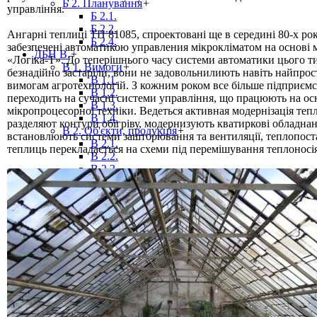
Б 2. Планування
+
управління.
Б 2.1.
Б 2.2.
Ангарні теплиці ТП 81085, спроектовані ще в середині 80-х рок
Б 2.4.
забезпечені автоматикою управления мікрокліматом на основі 
ДБН В.
+
«Логіка-Т». До теперішнього часу системи автоматики цього т
В 1. Вимоги
+
безнадійно застаріли, вони не задовольнилиють навіть найпро
В 1.1.
вимогам агротехнологій. З кожним роком все більше підприєм
В 1.2.
переходить на сучасні системи управління, що працюють на ос
В 1.3.
мікропроцесорної техніки. Ведеться активная модернізація теп
В 1.4.
разделяют контури обігріву, модернизують кватиркові обладнан
В 2. Об'єкти, продукція
+
встановлюють системи зашторювання та вентиляції, теплопост
В 2.1.
теплиць перекладається на схеми під перемішування теплоносія
В 2.2.
В 2.3.
В 2.4.
В 2.5.
В 2.6.
В 2.7.
В 2.8.
В 3. Експлуатація, ремонт
+
В 3.1.
В 3.2.
ДБН Г.
+
Г 1. Рекомендації
ДБН Д.
+