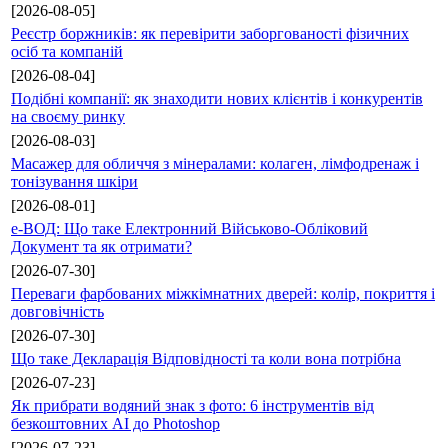
[2026-08-05]
Реєстр боржників: як перевірити заборгованості фізичних
осіб та компаній
[2026-08-04]
Подібні компанії: як знаходити нових клієнтів і конкурентів
на своєму ринку
[2026-08-03]
Масажер для обличчя з мінералами: колаген, лімфодренаж і
тонізування шкіри
[2026-08-01]
е-ВОД: Що таке Електронний Військово-Обліковий
Документ та як отримати?
[2026-07-30]
Переваги фарбованих міжкімнатних дверей: колір, покриття і
довговічність
[2026-07-30]
Що таке Декларація Відповідності та коли вона потрібна
[2026-07-23]
Як прибрати водяний знак з фото: 6 інструментів від
безкоштовних AI до Photoshop
[2026-07-23]