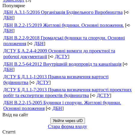
Популярне
ДБН А.3.1-5:2016 Організація Будівельного Виробництва
[➪
ДБН
]
ДБН В.2.2-15:2019 Житлові будинки. Основні положення.
[➪
ДБН
]
ДБН В.2.2-9:2018 Громадські будинки та споруди. Основні
положення
[➪
ДБН
]
ДСТУ Б А.2.4-4:2009 Основні вимоги до проектної та
робочої документації
[➪
ДСТУ
]
ДБН В.2.5-64:2012 Внутрішній водопровід та каналізація
[➪
ДБН
]
ДСТУ Б Д.1.1-1:2013 Правила визначення вартості
будівництва
[➪
ДСТУ
]
ДСТУ Б Д.1.1-7:2013 Правила визначення вартості проектних
робіт та експертизи проектів будівництва
[➪
ДСТУ
]
ДБН В.2.2-15-2005 Будинки і споруди. Житлові будинки.
Основні положення
[➪
ДБН
]
Вхід на сайт
Увійти через uID
Стара форма входу
Статті