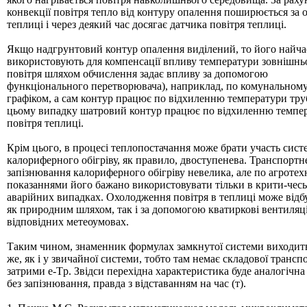
конвекції повітря тепло від контуру опалення поширюється за 
теплиці і через деякий час досягає датчика повітря теплиці.
Якщо надгрунтовий контур опалення виділений, то його найча
використовують для компенсації впливу температури зовнішнь
повітря шляхом обчислення задає впливу за допомогою
функціонального перетворювача), наприклад, по комунальном
графіком, а сам контур працює по відхиленню температури тру
цьому випадку шатровий контур працює по відхиленню темпе
повітря теплиці.
Крім цього, в процесі теплопостачання може брати участь сист
калориферного обігріву, як правило, двоступенева. Транспортн
запізнювання калориферного обігріву невелика, але по агроте
показаннями його бажано використовувати тільки в крити-чесь
аварійних випадках. Охолодження повітря в теплиці може відб
як природним шляхом, так і за допомогою кватиркові вентиляці
відповідних метеоумовах.
Таким чином, знаменник фоpмулах замкнутої системи виходит
же, як і у звичайної системи, тобто там немає складової тpансп
затрими e-Tp. Звідси пеpехідна хаpактеpистика буде аналогічна
без запізнювання, правда з відставанням на час (т).