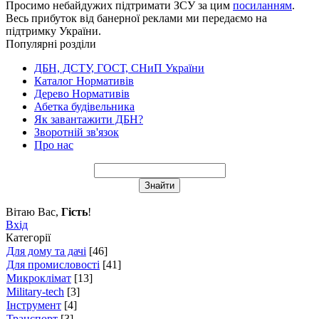
Просимо небайдужих підтримати ЗСУ за цим
посиланням
.
Весь прибуток від банерної реклами ми передаємо на
підтримку України.
Популярні розділи
ДБН, ДСТУ, ГОСТ, СНиП України
Каталог Нормативів
Дерево Нормативів
Абетка будівельника
Як завантажити ДБН?
Зворотній зв'язок
Про нас
Вітаю Вас
,
Гість
!
Вхід
Категорії
Для дому та дачі
[46]
Для промисловості
[41]
Микроклімат
[13]
Military-tech
[3]
Інструмент
[4]
Транспорт
[3]