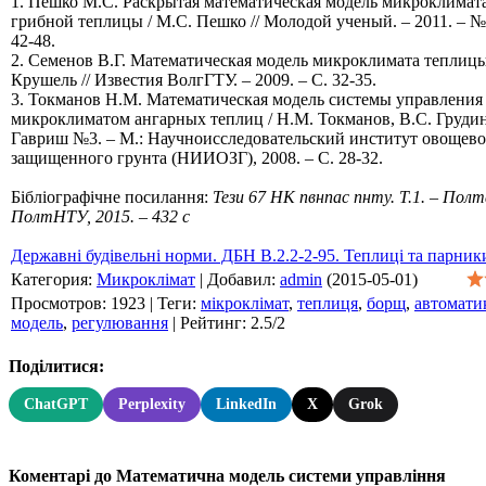
1. Пешко М.С. Раскрытая математическая модель микроклимат
грибной теплицы / М.С. Пешко // Молодой ученый. – 2011. – №9
42-48.
2. Семенов В.Г. Математическая модель микроклимата теплицы 
Крушель // Известия ВолгГТУ. – 2009. – С. 32-35.
3. Токманов Н.М. Математическая модель системы управления
микроклиматом ангарных теплиц / Н.М. Токманов, В.С. Грудин
Гавриш №3. – М.: Научноисследовательский институт овощево
защищенного грунта (НИИОЗГ), 2008. – С. 28-32.
Бібліографічне посилання:
Тези 67 НК пвнпас пнту. Т.1. – Полт
ПолтНТУ, 2015. – 432 с
Державні будівельні норми. ДБН В.2.2-2-95. Теплиці та парник
Категория
:
Микроклімат
|
Добавил
:
admin
(2015-05-01)
Просмотров
:
1923
|
Теги
:
мікроклімат
,
теплиця
,
борщ
,
автомати
модель
,
регулювання
|
Рейтинг
:
2.5
/
2
Поділитися:
ChatGPT
Perplexity
LinkedIn
X
Grok
Коментарі до Математична модель системи управління