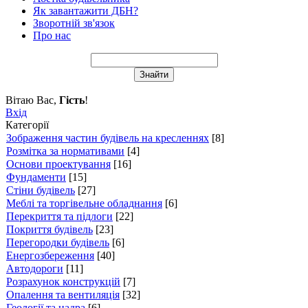
Як завантажити ДБН?
Зворотній зв'язок
Про нас
Вітаю Вас
,
Гість
!
Вхід
Категорії
Зображення частин будівель на кресленнях
[8]
Розмітка за нормативами
[4]
Основи проектування
[16]
Фундаменти
[15]
Стіни будівель
[27]
Меблі та торгівельне обладнання
[6]
Перекриття та підлоги
[22]
Покриття будівель
[23]
Перегородки будівель
[6]
Енергозбереження
[40]
Автодороги
[11]
Розрахунок конструкцій
[7]
Опалення та вентиляція
[32]
Геології та надра
[6]