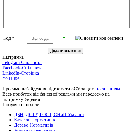
Код *:
Підтримка
Telegram-Спільнота
Facebook-Спільнота
LinkedIn-Сторінка
YouTube
Просимо небайдужих підтримати ЗСУ за цим
посиланням
.
Весь прибуток від банерної реклами ми передаємо на
підтримку України.
Популярні розділи
ДБН, ДСТУ, ГОСТ, СНиП України
Каталог Нормативів
Дерево Нормативів
Абетка будівельника