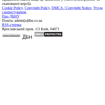
сканованої версії).
Cookie Policy
,
Copyright Policy
,
DMCA / Copyright Notice
,
Угода
з користувачем
.
Про ДБНУ
Пошта: admin[а]dbn.co.ua
RSS-стрічка
Ярославський пров. 1/3 Київ, 04071