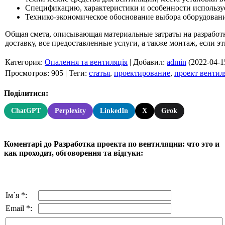
Спецификацию, характеристики и особенности использу
Технико-экономическое обоснование выбора оборудовани
Общая смета, описывающая материальные затраты на разработк
доставку, все предоставленные услуги, а также монтаж, если э
Категория
:
Опалення та вентиляція
|
Добавил
:
admin
(2022-04-1
Просмотров
:
905
|
Теги
:
статья
,
проектирование
,
проект венти
Поділитися:
ChatGPT
Perplexity
LinkedIn
X
Grok
Коментарі до Разработка проекта по вентиляции: что это и
как проходит, обговорення та відгуки:
Ім`я *:
Email *: