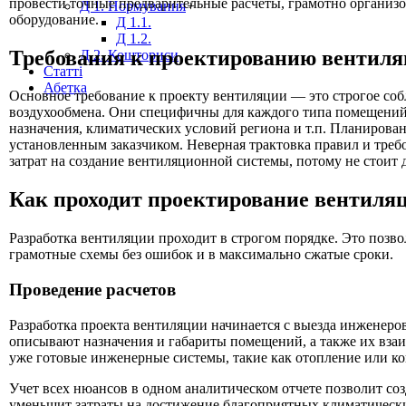
провести точные предварительные расчеты, грамотно организ
Д 1. Нормування
+
оборудование.
Д 1.1.
Д 1.2.
Требования к проектированию вентил
Д 2. Кошториси
Статті
Абетка
Основное требование к проекту вентиляции — это строгое со
воздухообмена. Они специфичны для каждого типа помещений 
назначения, климатических условий региона и т.п. Планирова
установленным заказчиком. Неверная трактовка правил и тре
затрат на создание вентиляционной системы, потому не стоит 
Как проходит проектирование вентиля
Разработка вентиляции проходит в строгом порядке. Это позв
грамотные схемы без ошибок и в максимально сжатые сроки.
Проведение расчетов
Разработка проекта вентиляции начинается с выезда инженеров
описывают назначения и габариты помещений, а также их взаи
уже готовые инженерные системы, такие как отопление или 
Учет всех нюансов в одном аналитическом отчете позволит со
уменьшит затраты на достижение благоприятных климатически