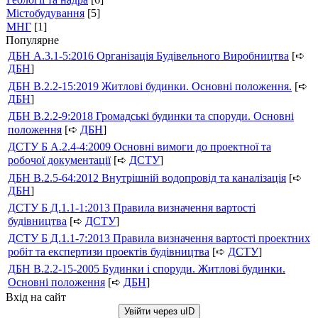
Містобудування
[5]
МНГ
[1]
Популярне
ДБН А.3.1-5:2016 Організація Будівельного Виробництва
[➪
ДБН
]
ДБН В.2.2-15:2019 Житлові будинки. Основні положення.
[➪
ДБН
]
ДБН В.2.2-9:2018 Громадські будинки та споруди. Основні
положення
[➪
ДБН
]
ДСТУ Б А.2.4-4:2009 Основні вимоги до проектної та
робочої документації
[➪
ДСТУ
]
ДБН В.2.5-64:2012 Внутрішній водопровід та каналізація
[➪
ДБН
]
ДСТУ Б Д.1.1-1:2013 Правила визначення вартості
будівництва
[➪
ДСТУ
]
ДСТУ Б Д.1.1-7:2013 Правила визначення вартості проектних
робіт та експертизи проектів будівництва
[➪
ДСТУ
]
ДБН В.2.2-15-2005 Будинки і споруди. Житлові будинки.
Основні положення
[➪
ДБН
]
Вхід на сайт
Увійти через uID