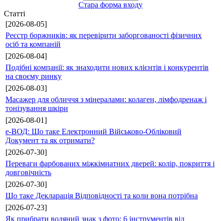
Стара форма входу
Статті
[2026-08-05]
Реєстр боржників: як перевірити заборгованості фізичних
осіб та компаній
[2026-08-04]
Подібні компанії: як знаходити нових клієнтів і конкурентів
на своєму ринку
[2026-08-03]
Масажер для обличчя з мінералами: колаген, лімфодренаж і
тонізування шкіри
[2026-08-01]
е-ВОД: Що таке Електронний Військово-Обліковий
Документ та як отримати?
[2026-07-30]
Переваги фарбованих міжкімнатних дверей: колір, покриття і
довговічність
[2026-07-30]
Що таке Декларація Відповідності та коли вона потрібна
[2026-07-23]
Як прибрати водяний знак з фото: 6 інструментів від