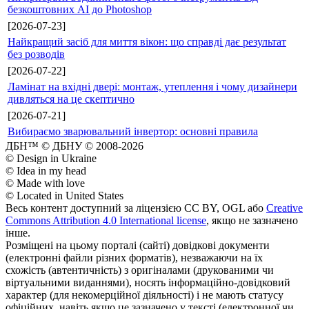
безкоштовних AI до Photoshop
[2026-07-23]
Найкращий засіб для миття вікон: що справді дає результат
без розводів
[2026-07-22]
Ламінат на вхідні двері: монтаж, утеплення і чому дизайнери
дивляться на це скептично
[2026-07-21]
Вибираємо зварювальний інвертор: основні правила
ДБН™ © ДБНУ © 2008-2026
© Design in Ukraine
© Idea in my head
© Made with love
© Located in United States
Весь контент доступний за ліцензією CC BY, OGL або
Creative
Commons Attribution 4.0 International license
, якщо не зазначено
інше.
Розміщені на цьому порталі (сайті) довідкові документи
(електронні файли різних форматів), незважаючи на їх
схожість (автентичність) з оригіналами (друкованими чи
віртуальними виданнями), носять інформаційно-довідковий
характер (для некомерційної діяльності) і не мають статусу
офіційних, навіть якщо це зазначено у тексті (електронної чи