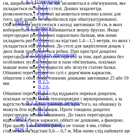
Б 2. Планування
+
см, шириною 12—18 см, що заганяються в обв'язування, яке
Б 2.1.
укладається по балках і стелі. Дошки заздалегідь
Б 2.2.
розколюються, і в щілині заганяються невеликі клини для
Б 2.4.
того, щоб дошки не коробилися при обштукатурюванні.
ДБН В.
+
Обв'язування витісуються з колод завтовшки 18 см, в яких
В 1. Вимоги
+
вибираються пази або набиваються зверху бруски. Якщо
В 1.1.
перегородки розташовані паралельно балкам, між ними
В 1.2.
укладають ригелі (бруси) на відстані 1,4—1,5 метрів, по яких і
В 1.3.
укладається обв'язування. До стелі для закріплення дощок з
В 1.4.
двох боків прибиваються рейки. При пристрої дощатих
В 2. Об'єкти, продукція
+
перегородок необхідно спостерігати за тим, щоб дошки без
В 2.1.
особливих зусиль входили в пази обв'язувань, оскільки
В 2.2.
інакше вони можуть підвести або зігнути статеві балки.
В 2.3.
Обшивні перегородки по суті є дерев'яним каркасом,
В 2.4.
обшитим з обох боків тонкими дошками завтовшки 25 або 19
В 2.5.
мм.
В 2.6.
В 2.7.
Обшивні перегородки слід віддавати перевазі дощатим,
В 2.8.
оскільки останні менш теплопровідні і звукопроникні, а за
В 3. Експлуатація, ремонт
+
вартістю вони майже рівноцінні; крім того, на обшивку їх
В 3.1.
можуть йти відходи дощок. Проте товщина дощатих
В 3.2.
перегородок менше обшивних. До таких перегородок
ДБН Г.
+
відносяться також каркасні, оббиті не дошками, а фанерою.
Г 1. Рекомендації
При цьому уживається фанера не тонше 4 мм, стійки
ДБН Д.
+
ставляться на відстані 0,6— 0,7 м. Між ними слід набивати ще