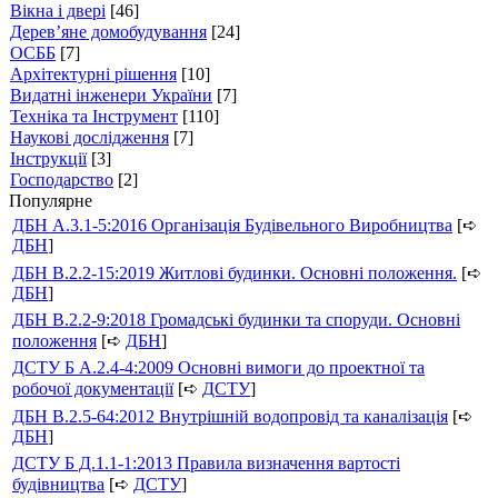
Вікна і двері
[46]
Дерев’яне домобудування
[24]
ОСББ
[7]
Архітектурні рішення
[10]
Видатні інженери України
[7]
Техніка та Інструмент
[110]
Наукові дослідження
[7]
Інструкції
[3]
Господарство
[2]
Популярне
ДБН А.3.1-5:2016 Організація Будівельного Виробництва
[➪
ДБН
]
ДБН В.2.2-15:2019 Житлові будинки. Основні положення.
[➪
ДБН
]
ДБН В.2.2-9:2018 Громадські будинки та споруди. Основні
положення
[➪
ДБН
]
ДСТУ Б А.2.4-4:2009 Основні вимоги до проектної та
робочої документації
[➪
ДСТУ
]
ДБН В.2.5-64:2012 Внутрішній водопровід та каналізація
[➪
ДБН
]
ДСТУ Б Д.1.1-1:2013 Правила визначення вартості
будівництва
[➪
ДСТУ
]