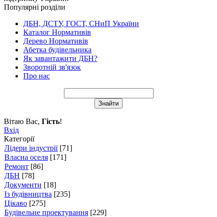
Популярні розділи
ДБН, ДСТУ, ГОСТ, СНиП України
Каталог Нормативів
Дерево Нормативів
Абетка будівельника
Як завантажити ДБН?
Зворотній зв'язок
Про нас
Вітаю Вас
,
Гість
!
Вхід
Категорії
Лідери індустрії
[71]
Власна оселя
[171]
Ремонт
[86]
ДБН
[78]
Документи
[18]
Із будівництва
[235]
Цікаво
[275]
Будівельне проектування
[229]