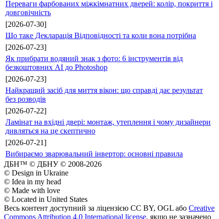
Переваги фарбованих міжкімнатних дверей: колір, покриття і
довговічність
[2026-07-30]
Що таке Декларація Відповідності та коли вона потрібна
[2026-07-23]
Як прибрати водяний знак з фото: 6 інструментів від
безкоштовних AI до Photoshop
[2026-07-23]
Найкращий засіб для миття вікон: що справді дає результат
без розводів
[2026-07-22]
Ламінат на вхідні двері: монтаж, утеплення і чому дизайнери
дивляться на це скептично
[2026-07-21]
Вибираємо зварювальний інвертор: основні правила
ДБН™ © ДБНУ © 2008-2026
© Design in Ukraine
© Idea in my head
© Made with love
© Located in United States
Весь контент доступний за ліцензією CC BY, OGL або
Creative
Commons Attribution 4.0 International license
, якщо не зазначено