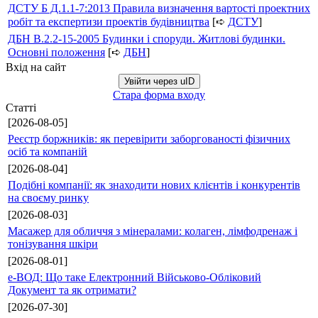
ДСТУ Б Д.1.1-7:2013 Правила визначення вартості проектних
робіт та експертизи проектів будівництва
[➪
ДСТУ
]
ДБН В.2.2-15-2005 Будинки і споруди. Житлові будинки.
Основні положення
[➪
ДБН
]
Вхід на сайт
Увійти через uID
Стара форма входу
Статті
[2026-08-05]
Реєстр боржників: як перевірити заборгованості фізичних
осіб та компаній
[2026-08-04]
Подібні компанії: як знаходити нових клієнтів і конкурентів
на своєму ринку
[2026-08-03]
Масажер для обличчя з мінералами: колаген, лімфодренаж і
тонізування шкіри
[2026-08-01]
е-ВОД: Що таке Електронний Військово-Обліковий
Документ та як отримати?
[2026-07-30]