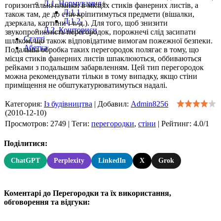
Д 1. Нормування
+
горизонтальні планки в місцях стиків фанерних листів, а
Д 1.1.
також там, де до стін кріпитимуться предмети (вішалки,
Д 1.2.
дзеркала, картини і т. д.). Для того, щоб знизити
Д 2. Кошториси
звукопроникність перегородок, порожнечі слід засипати
Статті
шлаком, що також відповідатиме вимогам пожежної безпеки.
Абетка
Подальша обробка таких перегородок полягає в тому, що
місця стиків фанерних листів шпаклюються, оббиваються
рейками з подальшим забарвленням. Цей тип перегородок
можна рекомендувати тільки в тому випадку, якщо стіни
приміщення не обштукатурюватимуться надалі.
Категория
:
Із будівництва
|
Добавил
:
Admin8256
(2010-12-10)
Просмотров
:
2749
|
Теги
:
перегородки
,
стіни
|
Рейтинг
:
4.0
/
1
Поділитися:
ChatGPT
Perplexity
LinkedIn
X
Grok
Коментарі до Перегородки та їх використання,
обговорення та відгуки: