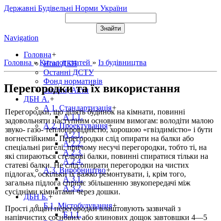
Державні Будівельні Норми України
Navigation
Головна
+
Головна
»
Каталог статей
»
Із будівництва
Нові ДБН
Останні ДСТУ
Фонд нормативів
Перегородки та їх використання
Закони, Акти
ДБН А.
+
А 1. Стандартизація
+
Перегородки, що ділять будинок на кімнати, повинні
А 1.1.
задовольняти наступним основним вимогам: володіти малою
А 2. Проектування
+
звуко- газо- теплопровідністю, хорошою «гвіздимістю» і бути
А 2.1.
вогнестійкими. Перегородки слід опирати на балки або
А 2.2.
спеціальні ригелі, причому несучі перегородки, тобто ті, на
А 2.3.
які спираються стельові балки, повинні спиратися тільки на
А 2.4.
статеві балки. Не слід опирати перегородки на чистих
А 3. Виробництво
+
підлогах, оскільки їх важко ремонтувати, і, крім того,
А 3.1.
загальна підлога сприяє збільшенню звукопередачі між
А 3.2.
сусідніми кімнатами через дошки.
ДБН Б.
+
Б 1. Містобудування
+
Прості дощаті перегородки влаштовують зазвичай з
Б 1.1.
напівчистих соснових або ялинових дощок завтовшки 4—5