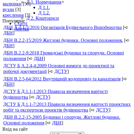
Д 1. Нормування
+
малюнки
[56]
Д 1.1.
вузли
[3]
Д 1.2.
креслення
[3]
Д 2. Кошториси
Популярне
Статті
ДБН А.3.1-5:2016 Організація Будівельного Виробництва
[➪
Абетка
ДБН
]
ДБН В.2.2-15:2019 Житлові будинки. Основні положення.
[➪
ДБН
]
ДБН В.2.2-9:2018 Громадські будинки та споруди. Основні
положення
[➪
ДБН
]
ДСТУ Б А.2.4-4:2009 Основні вимоги до проектної та
робочої документації
[➪
ДСТУ
]
ДБН В.2.5-64:2012 Внутрішній водопровід та каналізація
[➪
ДБН
]
ДСТУ Б Д.1.1-1:2013 Правила визначення вартості
будівництва
[➪
ДСТУ
]
ДСТУ Б Д.1.1-7:2013 Правила визначення вартості проектних
робіт та експертизи проектів будівництва
[➪
ДСТУ
]
ДБН В.2.2-15-2005 Будинки і споруди. Житлові будинки.
Основні положення
[➪
ДБН
]
Вхід на сайт