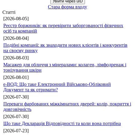
Увійти через uID
Стара форма входу
Статті
[2026-08-05]
Реєстр боржників: як перевірити заборгованості фізичних
осіб та компаній
[2026-08-04]
Подібні компанії: як знаходити нових клієнтів і конкурентів
на своєму ринку
[2026-08-03]
Масажер для обличчя з мінералами: колаген, лімфодренаж і
тонізування шкіри
[2026-08-01]
е-ВОД: Що таке Електронний Військово-Обліковий
Документ та як отримати?
[2026-07-30]
Переваги фарбованих міжкімнатних дверей: колір, покриття і
довговічність
[2026-07-30]
Що таке Декларація Відповідності та коли вона потрібна
[2026-07-23]