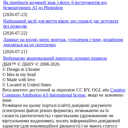
Як прибрати водяний знак з фото: 6 інструментів від
безкоштовних AI до Photoshop
[2026-07-23]
Найкращий засіб для миття вікон: що справді дає результат
без розводів
[2026-07-22]
Ламінат на вхідні двері: монтаж, утеплення і чому дизайнери
дивляться на це скептично
[2026-07-21]
Вибираємо зварювальний інвертор: основні правила
ДБН™ © ДБНУ © 2008-2026
© Design in Ukraine
© Idea in my head
© Made with love
© Located in United States
Весь контент доступний за ліцензією CC BY, OGL або
Creative
Commons Attribution 4.0 International license
, якщо не зазначено
інше.
Розміщені на цьому порталі (сайті) довідкові документи
(електронні файли різних форматів), незважаючи на їх
схожість (автентичність) з оригіналами (друкованими чи
віртуальними виданнями), носять інформаційно-довідковий
характер (для некомерційної діяльності) і не мають статусу