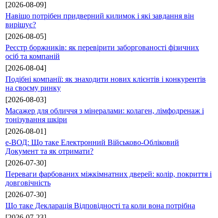
[2026-08-09]
Навіщо потрібен придверний килимок і які завдання він
вирішує?
[2026-08-05]
Реєстр боржників: як перевірити заборгованості фізичних
осіб та компаній
[2026-08-04]
Подібні компанії: як знаходити нових клієнтів і конкурентів
на своєму ринку
[2026-08-03]
Масажер для обличчя з мінералами: колаген, лімфодренаж і
тонізування шкіри
[2026-08-01]
е-ВОД: Що таке Електронний Військово-Обліковий
Документ та як отримати?
[2026-07-30]
Переваги фарбованих міжкімнатних дверей: колір, покриття і
довговічність
[2026-07-30]
Що таке Декларація Відповідності та коли вона потрібна
[2026-07-23]