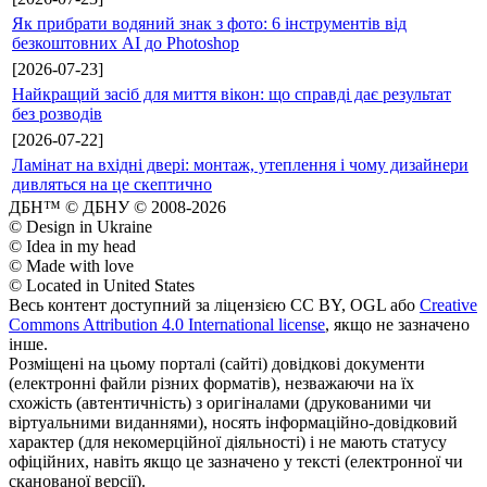
Як прибрати водяний знак з фото: 6 інструментів від
безкоштовних AI до Photoshop
[2026-07-23]
Найкращий засіб для миття вікон: що справді дає результат
без розводів
[2026-07-22]
Ламінат на вхідні двері: монтаж, утеплення і чому дизайнери
дивляться на це скептично
ДБН™ © ДБНУ © 2008-2026
© Design in Ukraine
© Idea in my head
© Made with love
© Located in United States
Весь контент доступний за ліцензією CC BY, OGL або
Creative
Commons Attribution 4.0 International license
, якщо не зазначено
інше.
Розміщені на цьому порталі (сайті) довідкові документи
(електронні файли різних форматів), незважаючи на їх
схожість (автентичність) з оригіналами (друкованими чи
віртуальними виданнями), носять інформаційно-довідковий
характер (для некомерційної діяльності) і не мають статусу
офіційних, навіть якщо це зазначено у тексті (електронної чи
сканованої версії).