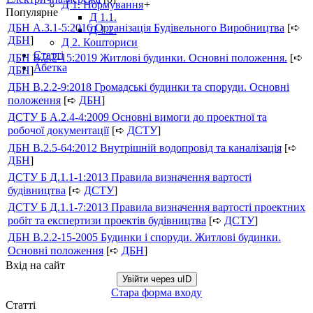
Д 1. Нормування
+
Популярне
Д 1.1.
ДБН А.3.1-5:2016 Організація Будівельного Виробництва
[➪
Д 1.2.
ДБН
]
Д 2. Кошториси
Статті
ДБН В.2.2-15:2019 Житлові будинки. Основні положення.
[➪
Абетка
ДБН
]
ДБН В.2.2-9:2018 Громадські будинки та споруди. Основні
положення
[➪
ДБН
]
ДСТУ Б А.2.4-4:2009 Основні вимоги до проектної та
робочої документації
[➪
ДСТУ
]
ДБН В.2.5-64:2012 Внутрішній водопровід та каналізація
[➪
ДБН
]
ДСТУ Б Д.1.1-1:2013 Правила визначення вартості
будівництва
[➪
ДСТУ
]
ДСТУ Б Д.1.1-7:2013 Правила визначення вартості проектних
робіт та експертизи проектів будівництва
[➪
ДСТУ
]
ДБН В.2.2-15-2005 Будинки і споруди. Житлові будинки.
Основні положення
[➪
ДБН
]
Вхід на сайт
Увійти через uID
Стара форма входу
Статті