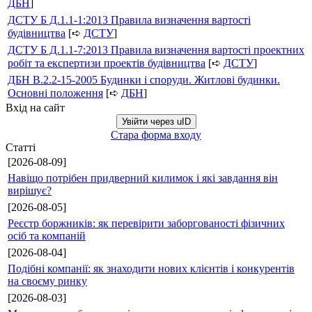
ДБН
]
ДСТУ Б Д.1.1-1:2013 Правила визначення вартості
будівництва
[➪
ДСТУ
]
ДСТУ Б Д.1.1-7:2013 Правила визначення вартості проектних
робіт та експертизи проектів будівництва
[➪
ДСТУ
]
ДБН В.2.2-15-2005 Будинки і споруди. Житлові будинки.
Основні положення
[➪
ДБН
]
Вхід на сайт
Увійти через uID
Стара форма входу
Статті
[2026-08-09]
Навіщо потрібен придверний килимок і які завдання він
вирішує?
[2026-08-05]
Реєстр боржників: як перевірити заборгованості фізичних
осіб та компаній
[2026-08-04]
Подібні компанії: як знаходити нових клієнтів і конкурентів
на своєму ринку
[2026-08-03]