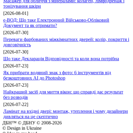
Масажер для обличчя з мінералами: колаген, лімфодренаж і
тонізування шкіри
[2026-08-01]
е-ВОД: Що таке Електронний Військово-Обліковий
Документ та як отримати?
[2026-07-30]
Переваги фарбованих міжкімнатних дверей: колір, покриття і
довговічність
[2026-07-30]
Що таке Декларація Відповідності та коли вона потрібна
[2026-07-23]
Як прибрати водяний знак з фото: 6 інструментів від
безкоштовних AI до Photoshop
[2026-07-23]
Найкращий засіб для миття вікон: що справді дає результат
без розводів
[2026-07-22]
Ламінат на вхідні двері: монтаж, утеплення і чому дизайнери
дивляться на це скептично
ДБН™ © ДБНУ © 2008-2026
© Design in Ukraine