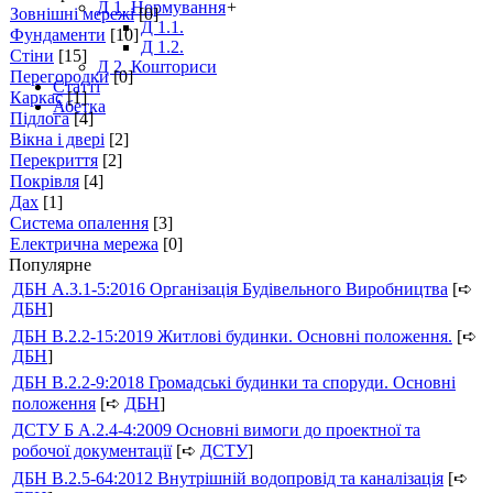
Д 1. Нормування
+
Зовнішні мережі
[0]
Д 1.1.
Фундаменти
[10]
Д 1.2.
Стіни
[15]
Д 2. Кошториси
Перегородки
[0]
Статті
Каркас
[1]
Абетка
Підлога
[4]
Вікна і двері
[2]
Перекриття
[2]
Покрівля
[4]
Дах
[1]
Система опалення
[3]
Електрична мережа
[0]
Популярне
ДБН А.3.1-5:2016 Організація Будівельного Виробництва
[➪
ДБН
]
ДБН В.2.2-15:2019 Житлові будинки. Основні положення.
[➪
ДБН
]
ДБН В.2.2-9:2018 Громадські будинки та споруди. Основні
положення
[➪
ДБН
]
ДСТУ Б А.2.4-4:2009 Основні вимоги до проектної та
робочої документації
[➪
ДСТУ
]
ДБН В.2.5-64:2012 Внутрішній водопровід та каналізація
[➪