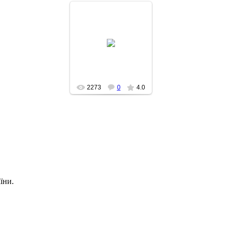
2014-09-25
2273
0
4.0
їни.