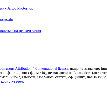
вних AI до Photoshop
розводів
ивляться на це скептично
Commons Attribution 4.0 International license
, якщо не зазначено інш
ронні файли різних форматів), незважаючи на їх схожість (автент
ерційної діяльності) і не мають статусу офіційних, навіть якщо ц
з користувачем
.