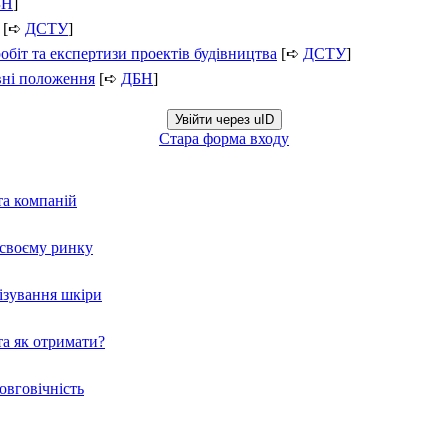
БН
]
[➪
ДСТУ
]
обіт та експертизи проектів будівництва
[➪
ДСТУ
]
вні положення
[➪
ДБН
]
Увійти через uID
Стара форма входу
та компаній
а своєму ринку
нізування шкіри
а як отримати?
овговічність