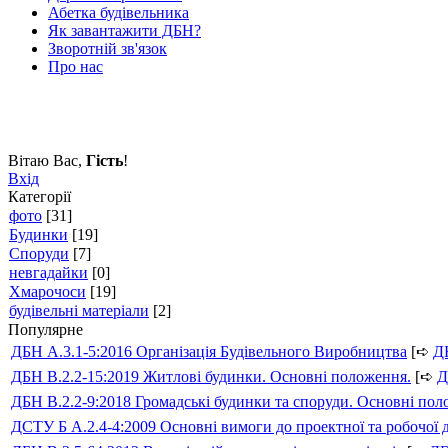
Абетка будівельника
Як завантажити ДБН?
Зворотній зв'язок
Про нас
Вітаю Вас
,
Гість
!
Вхід
Категорії
фото
[31]
Будинки
[19]
Споруди
[7]
невгадайки
[0]
Хмарочоси
[19]
будівельні матеріали
[2]
Популярне
ДБН А.3.1-5:2016 Організація Будівельного Виробництва
[➪
Д
ДБН В.2.2-15:2019 Житлові будинки. Основні положення.
[➪
Д
ДБН В.2.2-9:2018 Громадські будинки та споруди. Основні по
ДСТУ Б А.2.4-4:2009 Основні вимоги до проектної та робочої 