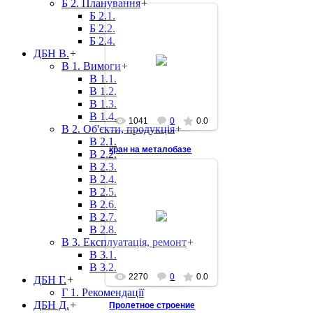
Б 2. Планування
+
Б 2.1.
Б 2.2.
Б 2.4.
ДБН В.
+
2015-06-09
В 1. Вимоги
+
В 1.1.
В 1.2.
В 1.3.
В 1.4.
1041
0
0.0
В 2. Об'єкти, продукція
+
В 2.1.
кран на металобазе
В 2.2.
В 2.3.
В 2.4.
В 2.5.
В 2.6.
В 2.7.
2014-10-04
В 2.8.
В 3. Експлуатація, ремонт
+
В 3.1.
В 3.2.
2270
0
0.0
ДБН Г.
+
Г 1. Рекомендації
ДБН Д.
+
Пролетное строение