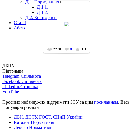
Д 1. Нормування
+
Д 1.1.
Д 1.2.
Д 2. Кошториси
Статті
2014-09-25
Абетка
2278
0
0.0
ДБНУ
Підтримка
Telegram-Спільнота
Facebook-Спільнота
LinkedIn-Сторінка
YouTube
Просимо небайдужих підтримати ЗСУ за цим
посиланням
. Вес
Популярні розділи
ДБН, ДСТУ, ГОСТ, СНиП України
Каталог Нормативів
Дерево Нормативів