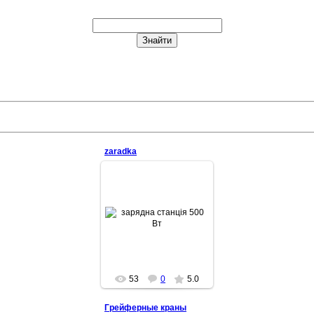
zaradka
2026-01-20
53
0
5.0
Грейферные краны