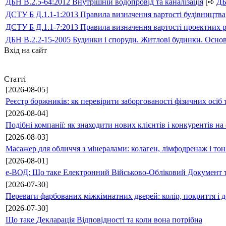
ДБН В.2.5-64:2012 Внутрішній водопровід та каналізація
[➪
Д
ДСТУ Б Д.1.1-1:2013 Правила визначення вартості будівництва
ДСТУ Б Д.1.1-7:2013 Правила визначення вартості проектних р
ДБН В.2.2-15-2005 Будинки і споруди. Житлові будинки. Осно
Вхід на сайт
Статті
[2026-08-05]
Реєстр боржників: як перевірити заборгованості фізичних осіб 
[2026-08-04]
Подібні компанії: як знаходити нових клієнтів і конкурентів н
[2026-08-03]
Масажер для обличчя з мінералами: колаген, лімфодренаж і то
[2026-08-01]
е-ВОД: Що таке Електронний Військово-Обліковий Документ т
[2026-07-30]
Переваги фарбованих міжкімнатних дверей: колір, покриття і д
[2026-07-30]
Що таке Декларація Відповідності та коли вона потрібна