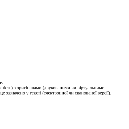
е.
ичність) з оригіналами (друкованими чи віртуальними
е зазначено у тексті (електронної чи сканованої версії).