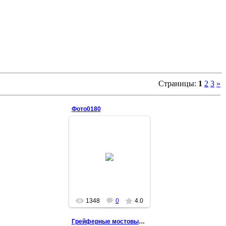
Страницы
:
1
2
3
»
Фото0180
2015-06-09
1348
0
4.0
Грейферные мостовые краны