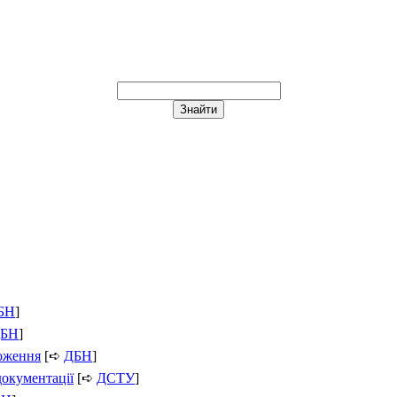
БН
]
БН
]
ложення
[➪
ДБН
]
документації
[➪
ДСТУ
]