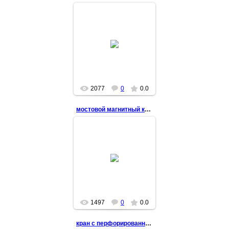
2014-10-23
2077
0
0.0
мостовой магнитный кран
2014-10-04
1497
0
0.0
кран с перфорированной балкой