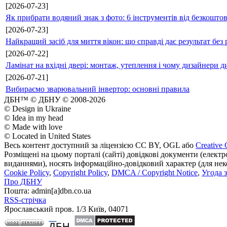
[2026-07-23]
Як прибрати водяний знак з фото: 6 інструментів від безкошто
[2026-07-23]
Найкращий засіб для миття вікон: що справді дає результат без 
[2026-07-22]
Ламінат на вхідні двері: монтаж, утеплення і чому дизайнери д
[2026-07-21]
Вибираємо зварювальний інвертор: основні правила
ДБН™ © ДБНУ © 2008-2026
© Design in Ukraine
© Idea in my head
© Made with love
© Located in United States
Весь контент доступний за ліцензією CC BY, OGL або
Creative 
Розміщені на цьому порталі (сайті) довідкові документи (елект
виданнями), носять інформаційно-довідковий характер (для неком
Cookie Policy
,
Copyright Policy
,
DMCA / Copyright Notice
,
Угода 
Про ДБНУ
Пошта: admin[а]dbn.co.ua
RSS-стрічка
Ярославський пров. 1/3 Київ, 04071