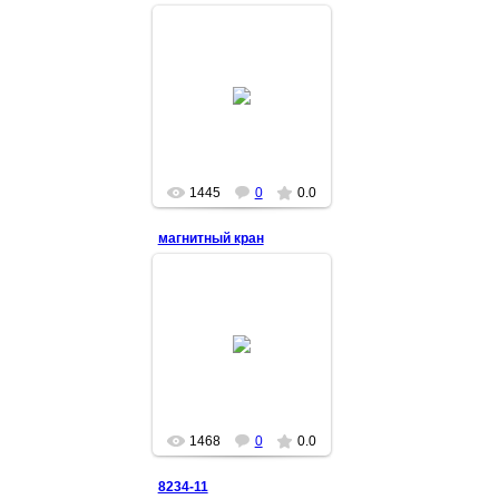
2014-10-23
1445
0
0.0
магнитный кран
2014-10-04
1468
0
0.0
8234-11