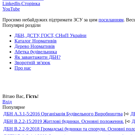
LinkedIn-Сторінка
YouTube
Просимо небайдужих підтримати ЗСУ за цим
посиланням
. Вес
Популярні розділи
ДБН, ДСТУ, ГОСТ, СНиП України
Каталог Нормативів
Дерево Нормативів
Абетка будівельника
Як завантажити ДБН?
Зворотній зв'язок
Про нас
Вітаю Вас
,
Гість
!
Вхід
Популярне
ДБН А.3.1-5:2016 Організація Будівельного Виробництва
[➪
Д
ДБН В.2.2-15:2019 Житлові будинки. Основні положення.
[➪
Д
ДБН В.2.2-9:2018 Громадські будинки та споруди. Основні по