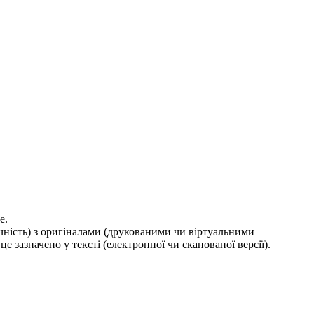
е.
ичність) з оригіналами (друкованими чи віртуальними
е зазначено у тексті (електронної чи сканованої версії).