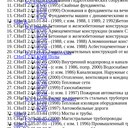
СНиП 2.02.02-85 Основания гидротехнических сооруже
Б 2. Планування
+
СНиП 2.02.03-85 (1995) Свайные фундаменты.
Б 2.1.
СНиП 2.02.04-88 (1990) Основания и фундаменты на веч
Б 2.2.
СНиП 2.02.05-87 Фундаменты машин с динамическими н
Б 2.4.
СНиП 2.03.01-84 - (1989, с изм. 1988, 1 1989, 2 1992)Бе
ДБН В.
+
СНиП 2.03.02-86 Бетонные и железобетонные конструкци
В 1. Вимоги
+
СНиП 2.03.03-85 Армоцементные конструкции (взамен С
В 1.1.
СНиП 2.03.04-84 Бетонные и железобетонные конструкци
В 1.2.
СНиП 2.03.06-85 - (1988, с изм. 1988) Алюминиевые конс
В 1.3.
СНиП 2.03.09-85 - (1988, с изм. 1988) Асбестоцементные
В 1.4.
СНиП 2.03.11-85 Защита строительных конструкций от к
В 2. Об'єкти, продукція
+
СНиП 2.03.13-88 Полы
В 2.1.
СНиП 2.04.01-85 (2000) Внутренний водопровод и канали
В 2.2.
СНиП 2.04.02-84 - (с изм. 1 1986, попр. 2000) Водоснаб
В 2.3.
СНиП 2.04.03-85 - (с изм. 1986) Канализация. Наружные 
В 2.4.
СНиП 2.04.05-91 (2000) Отопление, вентиляция и конди
В 2.5.
СНиП 2.04.07-86 (2000) Тепловые сети
В 2.6.
СНиП 2.04.08-87 (1999) Газоснабжение
В 2.7.
СНиП 2.04.09-84 - (с изм. 1 1997) Пожарная автоматика 
В 2.8.
СНиП 2.04.12-86 Расчет на прочность стальных трубопро
В 3. Експлуатація, ремонт
+
СНиП 2.04.14-88 (1998) Тепловая изоляция оборудования
В 3.1.
СНиП 2.05.02-85 (1997) Автомобильные дороги
В 3.2.
СНиП 2.05.03-84 (1991) Мосты и трубы.
ДБН Г.
+
СНиП 2.05.06-85 (2000) Магистральные трубопроводы
Г 1. Рекомендації
СНиП 2.05.07-91 - (1996, с изм. 1 1996) Промышленный 
ДБН Д.
+