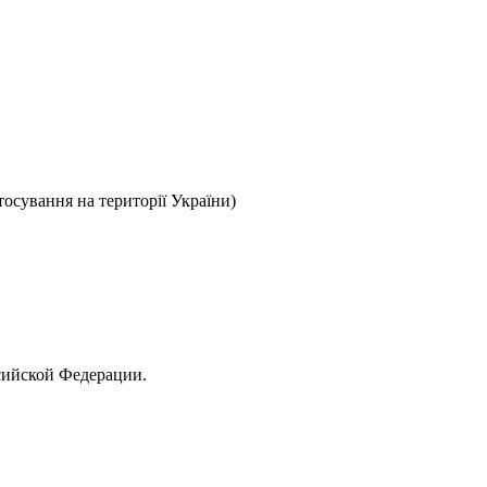
тосування на території України)
сийской Федерации.