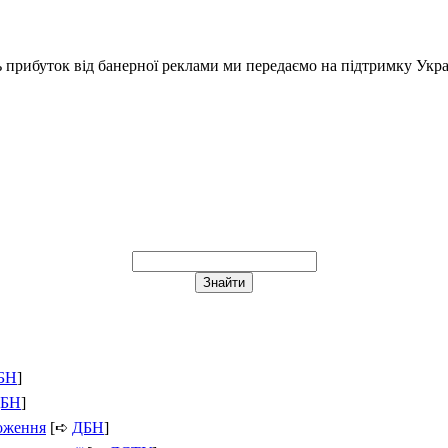
ь прибуток від банерної реклами ми передаємо на підтримку Укра
БН
]
БН
]
ложення
[➪
ДБН
]