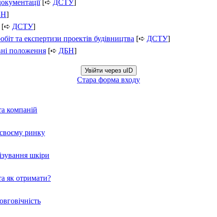
документації
[➪
ДСТУ
]
БН
]
[➪
ДСТУ
]
обіт та експертизи проектів будівництва
[➪
ДСТУ
]
вні положення
[➪
ДБН
]
Увійти через uID
Стара форма входу
та компаній
а своєму ринку
нізування шкіри
а як отримати?
овговічність