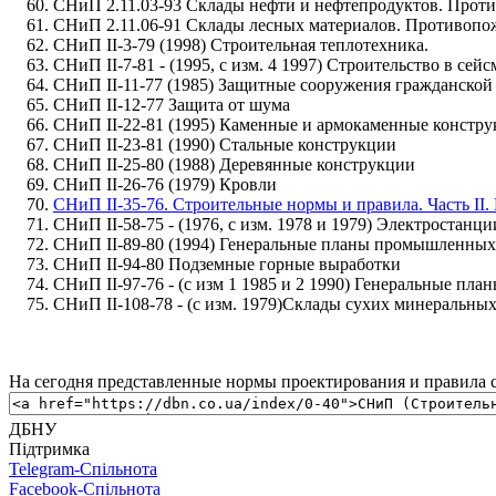
СНиП 2.11.03-93 Склады нефти и нефтепродуктов. Про
СНиП 2.11.06-91 Склады лесных материалов. Противопо
СНиП II-3-79 (1998) Строительная теплотехника.
СНиП II-7-81 - (1995, с изм. 4 1997) Строительство в сей
СНиП II-11-77 (1985) Защитные сооружения гражданской
СНиП II-12-77 Защита от шума
СНиП II-22-81 (1995) Каменные и армокаменные констр
СНиП II-23-81 (1990) Стальные конструкции
СНиП II-25-80 (1988) Деревянные конструкции
СНиП II-26-76 (1979) Кровли
СНиП II-35-76. Строительные нормы и правила. Часть II
СНиП II-58-75 - (1976, с изм. 1978 и 1979) Электростанц
СНиП II-89-80 (1994) Генеральные планы промышленных
СНиП II-94-80 Подземные горные выработки
СНиП II-97-76 - (с изм 1 1985 и 2 1990) Генеральные пл
СНиП II-108-78 - (с изм. 1979)Склады сухих минеральны
На сегодня представленные нормы проектирования и правила с
ДБНУ
Підтримка
Telegram-Спільнота
Facebook-Спільнота