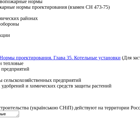
тивопожарные нормы
жарные нормы проектирования (взамен СН 473-75)
смических районах
 обороны
укции
. Нормы проектирования. Глава 35. Котельные установки
(Для зас
ии тепловые
 предприятий
аны сельскохозяйственных предприятий
х удобрений и химических средств защиты растений
троительства (українською СНіП) действуют на территории Рос