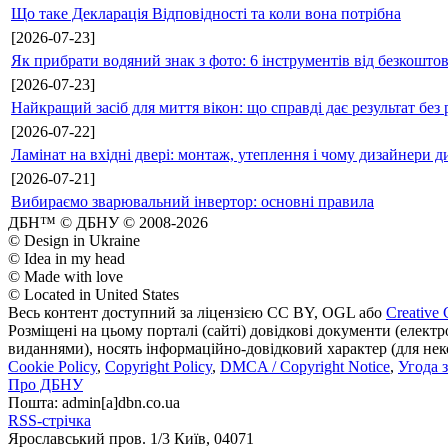
Що таке Декларація Відповідності та коли вона потрібна
[2026-07-23]
Як прибрати водяний знак з фото: 6 інструментів від безкошто
[2026-07-23]
Найкращий засіб для миття вікон: що справді дає результат без 
[2026-07-22]
Ламінат на вхідні двері: монтаж, утеплення і чому дизайнери д
[2026-07-21]
Вибираємо зварювальний інвертор: основні правила
ДБН™ © ДБНУ © 2008-2026
© Design in Ukraine
© Idea in my head
© Made with love
© Located in United States
Весь контент доступний за ліцензією CC BY, OGL або
Creative 
Розміщені на цьому порталі (сайті) довідкові документи (елект
виданнями), носять інформаційно-довідковий характер (для неком
Cookie Policy
,
Copyright Policy
,
DMCA / Copyright Notice
,
Угода 
Про ДБНУ
Пошта: admin[а]dbn.co.ua
RSS-стрічка
Ярославський пров. 1/3 Київ, 04071