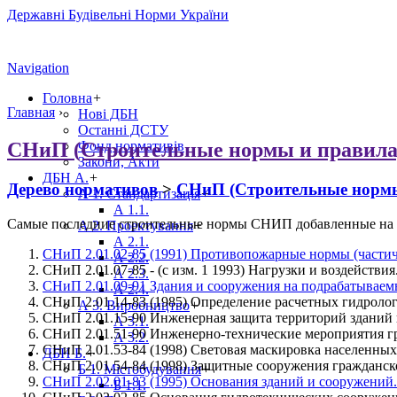
Державні Будівельні Норми України
Navigation
Головна
+
Главная
›
Нові ДБН
Останні ДСТУ
СНиП (Строительные нормы и правила)
Фонд нормативів
Закони, Акти
ДБН А.
+
Дерево нормативов
>
СНиП (Строительные нормы
А 1. Стандартизація
+
А 1.1.
Самые последние строительные нормы СНИП добавленные на 
А 2. Проектування
+
А 2.1.
СНиП 2.01.02-85 (1991) Противопожарные нормы (частич
А 2.2.
СНиП 2.01.07-85 - (с изм. 1 1993) Нагрузки и воздействия
А 2.3.
СНиП 2.01.09-91 Здания и сооружения на подрабатываем
А 2.4.
СНиП 2.01.14-83 (1985) Определение расчетных гидролог
А 3. Виробництво
+
СНиП 2.01.15-90 Инженерная защита территорий зданий
А 3.1.
СНиП 2.01.51-90 Инженерно-технические мероприятия г
А 3.2.
СНиП 2.01.53-84 (1998) Световая маскировка населенных 
ДБН Б.
+
СНиП 2.01.54-84 (1998) Защитные сооружения гражданс
Б 1. Містобудування
+
СНиП 2.02.01-83 (1995) Основания зданий и сооружений.
Б 1.1.