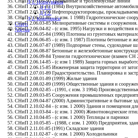
СНиП 2.05.09-90 Трамвайные и троллейбусные линии
Д 1. Нормування
+
СНиП 2.05.11-83 (1984) Внутрихозяйственные автомобиль
Д 1.1.
СНиП 2.05.13-90 Нефтепродуктопроводы, прокладываемы
Д 1.2.
СНиП 2.06.01-86 - (с изм. 1 1988) Гидротехнические со
Д 2. Кошториси
СНиП 2.06.03-85 Мелиоративные системы и сооружения.
Статті
СНиП 2.06.04-82 - (c изм. 1995) Нагрузки и воздействия 
Абетка
СНиП 2.06.05-84 (1990) Плотины из грунтовых материало
СНиП 2.06.06-85 - (с изм. 1 1987) Плотины бетонные и ж
СНиП 2.06.07-87 (1989) Подпорные стены, судоходные 
СНиП 2.06.08-87 Бетонные и железобетонные конструкц
СНиП 2.06.09-84 Туннели гидротехнические (взамен СН 
СНиП 2.06.14-85 - (с изм 1 1989) Защита горных вырабо
СНиП 2.06.15-85 Инженерная защита территории от зато
СНиП 2.07.01-89 Градостроительство. Планировка и застр
СНиП 2.08.01-89 (1999) Жилые здания
СНиП 2.08.02-89 (1999) Общественные здания и сооруже
СНиП 2.09.02-85 - (1991, c изм. 3 1994) Производственны
СНиП 2.09.03-85 Сооружения промышленных предприят
СНиП 2.09.04-87 (2000) Административные и бытовые з
СНиП 2.10.02-84 - (с изм. 1 2000) Здания и помещения д
СНиП 2.10.03-84 - (с изм. 1 2000) Животноводческие пт
СНиП 2.10.04-85 - (с изм. 1 2000) Теплицы и парники
СНиП 2.10.05-85 - (1988, с изм. 1 2000) Предприятия, зд
СНиП 2.11.01-85 (1991) Складские здания
СНиП 2.11.02-87 - (с изм. 1 2000) Холодильники