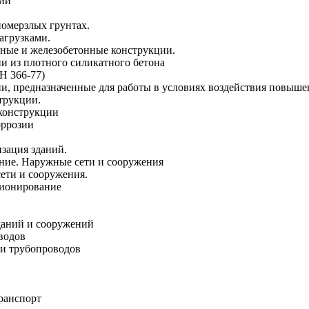
ний
номерзлых грунтах.
агрузками.
тонные и железобетонные конструкции.
и из плотного силикатного бетона
Н 366-77)
и, предназначенные для работы в условиях воздействия повыше
трукции.
 конструкции
оррозии
зация зданий.
жение. Наружные сети и сооружения
сети и сооружения.
ционирование
зданий и сооружений
водов
 и трубопроводов
транспорт