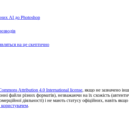
вних AI до Photoshop
розводів
ивляться на це скептично
Commons Attribution 4.0 International license
, якщо не зазначено інш
ронні файли різних форматів), незважаючи на їх схожість (автент
ерційної діяльності) і не мають статусу офіційних, навіть якщо ц
з користувачем
.