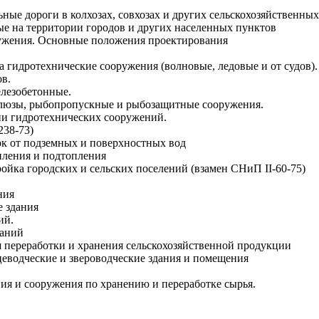
ные дороги в колхозах, совхозах и других сельскохозяйственных
е на территории городов и других населенных пунктов
оружения. Основные положения проектирования
на гидротехнические сооружения (волновые, ледовые и от судов).
в.
елезобетонные.
шлюзы, рыбопропускные и рыбозащитные сооружения.
ии гидротехнических сооружений.
238-73)
ток от подземных и поверхностных вод
пления и подтопления
ойка городских и сельских поселений (взамен СНиП II-60-75)
ния
е здания
ий.
даний
ля переработки и хранения сельскохозяйственной продукции
ицеводческие и звероводческие здания и помещения
ания и сооружения по хранению и переработке сырья.