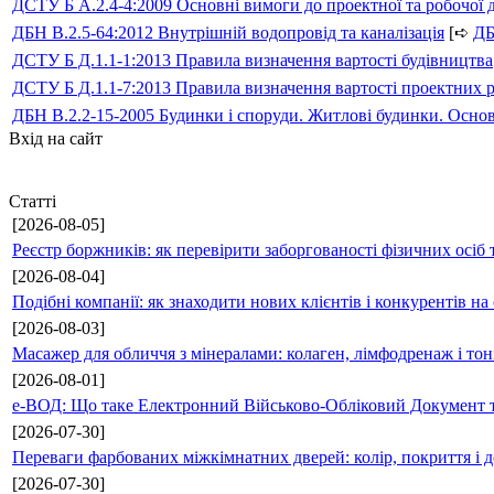
ДСТУ Б А.2.4-4:2009 Основні вимоги до проектної та робочої 
ДБН В.2.5-64:2012 Внутрішній водопровід та каналізація
[➪
Д
ДСТУ Б Д.1.1-1:2013 Правила визначення вартості будівництва
ДСТУ Б Д.1.1-7:2013 Правила визначення вартості проектних р
ДБН В.2.2-15-2005 Будинки і споруди. Житлові будинки. Осно
Вхід на сайт
Статті
[2026-08-05]
Реєстр боржників: як перевірити заборгованості фізичних осіб 
[2026-08-04]
Подібні компанії: як знаходити нових клієнтів і конкурентів н
[2026-08-03]
Масажер для обличчя з мінералами: колаген, лімфодренаж і то
[2026-08-01]
е-ВОД: Що таке Електронний Військово-Обліковий Документ т
[2026-07-30]
Переваги фарбованих міжкімнатних дверей: колір, покриття і д
[2026-07-30]