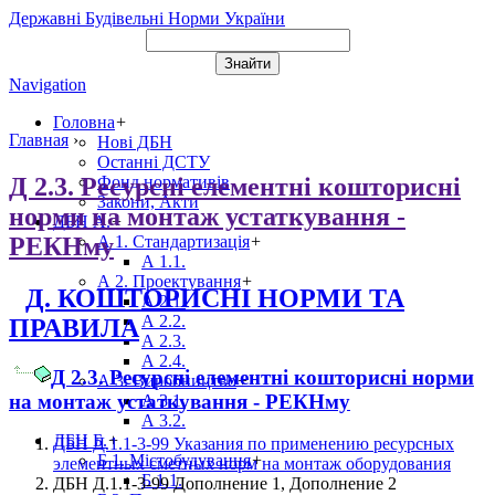
Державні Будівельні Норми України
Navigation
Головна
+
Главная
›
Нові ДБН
Останні ДСТУ
Д 2.3. Ресурсні елементні кошторисні
Фонд нормативів
Закони, Акти
норми на монтаж устаткування -
ДБН А.
+
РЕКНму
А 1. Стандартизація
+
А 1.1.
А 2. Проектування
+
Д. КОШТОРИСНІ НОРМИ ТА
А 2.1.
А 2.2.
ПРАВИЛА
А 2.3.
А 2.4.
Д 2.3. Ресурсні елементні кошторисні норми
А 3. Виробництво
+
на монтаж устаткування - РЕКНму
А 3.1.
А 3.2.
ДБН Б.
+
ДБН Д.1.1-3-99 Указания по применению ресурсных
Б 1. Містобудування
+
элементных сметных норм на монтаж оборудования
Б 1.1.
ДБН Д.1.1-3-99 Дополнение 1, Дополнение 2