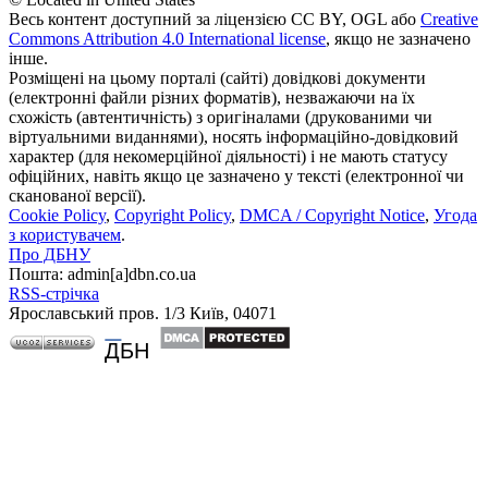
Весь контент доступний за ліцензією CC BY, OGL або
Creative
Commons Attribution 4.0 International license
, якщо не зазначено
інше.
Розміщені на цьому порталі (сайті) довідкові документи
(електронні файли різних форматів), незважаючи на їх
схожість (автентичність) з оригіналами (друкованими чи
віртуальними виданнями), носять інформаційно-довідковий
характер (для некомерційної діяльності) і не мають статусу
офіційних, навіть якщо це зазначено у тексті (електронної чи
сканованої версії).
Cookie Policy
,
Copyright Policy
,
DMCA / Copyright Notice
,
Угода
з користувачем
.
Про ДБНУ
Пошта: admin[а]dbn.co.ua
RSS-стрічка
Ярославський пров. 1/3 Київ, 04071