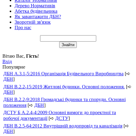
Каталог Нормативів
Дерево Нормативів
Абетка будівельника
Як завантажити ДБН?
Зворотній зв'язок
Про нас
Вітаю Вас
,
Гість
!
Вхід
Популярне
ДБН А.3.1-5:2016 Організація Будівельного Виробництва
[➪
ДБН
]
ДБН В.2.2-15:2019 Житлові будинки. Основні положення.
[➪
ДБН
]
ДБН В.2.2-9:2018 Громадські будинки та споруди. Основні
положення
[➪
ДБН
]
ДСТУ Б А.2.4-4:2009 Основні вимоги до проектної та
робочої документації
[➪
ДСТУ
]
ДБН В.2.5-64:2012 Внутрішній водопровід та каналізація
[➪
ДБН
]