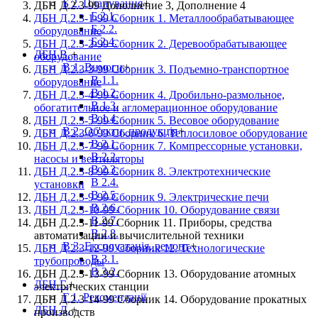
Б 2. Планування
+
ДБН Д.2.3-99 Дополнение 3, Дополнение 4
Б 2.1.
ДБН Д.2.3-1-99 Сборник 1. Металлообрабатывающее
Б 2.2.
оборудование
Б 2.4.
ДБН Д.2.3-2-99 Сборник 2. Деревообрабатывающее
ДБН В.
+
оборудование
В 1. Вимоги
+
ДБН Д.2.3-3-99 Сборник 3. Подъемно-транспортное
В 1.1.
оборудование
В 1.2.
ДБН Д.2.3-4-99 Сборник 4. Дробильно-размольное,
В 1.3.
обогатительное и агломерационное оборудование
В 1.4.
ДБН Д.2.3-5-99 Сборник 5. Весовое оборудование
В 2. Об'єкти, продукція
+
ДБН Д.2.3-6-99 Сборник 6. Теплосиловое оборудование
В 2.1.
ДБН Д.2.3-7-99 Сборник 7. Компрессорные установки,
В 2.2.
насосы и вентиляторы
В 2.3.
ДБН Д.2.3-8-99 Сборник 8. Электротехнические
В 2.4.
установки
В 2.5.
ДБН Д.2.3-9-99 Сборник 9. Электрические печи
В 2.6.
ДБН Д.2.3-10-99 Сборник 10. Оборудование связи
В 2.7.
ДБН Д.2.3-11-99 Сборник 11. Приборы, средства
В 2.8.
автоматизации и вычислительной техники
В 3. Експлуатація, ремонт
+
ДБН Д.2.3-12-99 Сборник 12. Технологические
В 3.1.
трубопроводы
В 3.2.
ДБН Д.2.3-13-99 Сборник 13. Оборудование атомных
ДБН Г.
+
электрических станции
Г 1. Рекомендації
ДБН Д.2.3-14-99 Сборник 14. Оборудование прокатных
ДБН Д.
+
производств