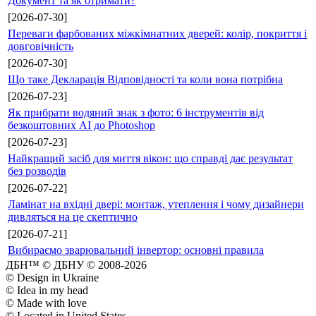
Документ та як отримати?
[2026-07-30]
Переваги фарбованих міжкімнатних дверей: колір, покриття і
довговічність
[2026-07-30]
Що таке Декларація Відповідності та коли вона потрібна
[2026-07-23]
Як прибрати водяний знак з фото: 6 інструментів від
безкоштовних AI до Photoshop
[2026-07-23]
Найкращий засіб для миття вікон: що справді дає результат
без розводів
[2026-07-22]
Ламінат на вхідні двері: монтаж, утеплення і чому дизайнери
дивляться на це скептично
[2026-07-21]
Вибираємо зварювальний інвертор: основні правила
ДБН™ © ДБНУ © 2008-2026
© Design in Ukraine
© Idea in my head
© Made with love
© Located in United States