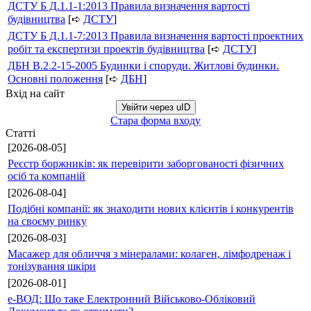
ДСТУ Б Д.1.1-1:2013 Правила визначення вартості
будівництва
[➪
ДСТУ
]
ДСТУ Б Д.1.1-7:2013 Правила визначення вартості проектних
робіт та експертизи проектів будівництва
[➪
ДСТУ
]
ДБН В.2.2-15-2005 Будинки і споруди. Житлові будинки.
Основні положення
[➪
ДБН
]
Вхід на сайт
Увійти через uID
Стара форма входу
Статті
[2026-08-05]
Реєстр боржників: як перевірити заборгованості фізичних
осіб та компаній
[2026-08-04]
Подібні компанії: як знаходити нових клієнтів і конкурентів
на своєму ринку
[2026-08-03]
Масажер для обличчя з мінералами: колаген, лімфодренаж і
тонізування шкіри
[2026-08-01]
е-ВОД: Що таке Електронний Військово-Обліковий