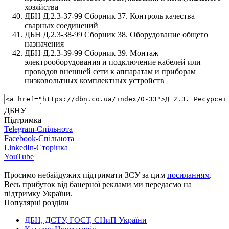
хозяйства
ДБН Д.2.3-37-99 Сборник 37. Контроль качества
сварных соединений
ДБН Д.2.3-38-99 Сборник 38. Оборудование общего
назначения
ДБН Д.2.3-39-99 Сборник 39. Монтаж
электрооборудования и подключение кабелей или
проводов внешней сети к аппаратам и приборам
низковольтных комплектных устройств
ДБНУ
Підтримка
Telegram-Спільнота
Facebook-Спільнота
LinkedIn-Сторінка
YouTube
Просимо небайдужих підтримати ЗСУ за цим
посиланням
.
Весь прибуток від банерної реклами ми передаємо на
підтримку України.
Популярні розділи
ДБН, ДСТУ, ГОСТ, СНиП України