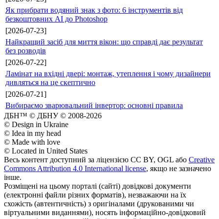
Як прибрати водяний знак з фото: 6 інструментів від
безкоштовних AI до Photoshop
[2026-07-23]
Найкращий засіб для миття вікон: що справді дає результат
без розводів
[2026-07-22]
Ламінат на вхідні двері: монтаж, утеплення і чому дизайнери
дивляться на це скептично
[2026-07-21]
Вибираємо зварювальний інвертор: основні правила
ДБН™ © ДБНУ © 2008-2026
© Design in Ukraine
© Idea in my head
© Made with love
© Located in United States
Весь контент доступний за ліцензією CC BY, OGL або
Creative
Commons Attribution 4.0 International license
, якщо не зазначено
інше.
Розміщені на цьому порталі (сайті) довідкові документи
(електронні файли різних форматів), незважаючи на їх
схожість (автентичність) з оригіналами (друкованими чи
віртуальними виданнями), носять інформаційно-довідковий