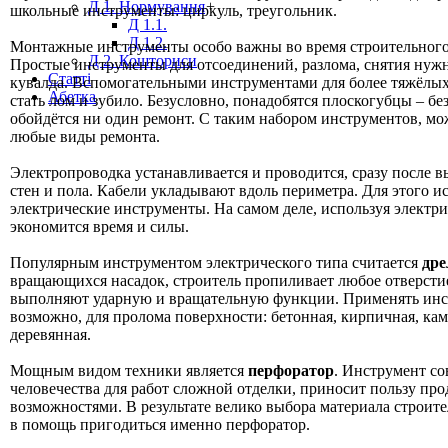
Д 1. Нормування
+
школьные инструменты: циркуль, треугольник.
Д 1.1.
Д 1.2.
Монтажные инструменты особо важны во время строительного
Д 2. Кошториси
Простые инструменты для отсоединений, разлома, снятия нуж
Статті
кувалда. Вспомогательными инструментами для более тяжёлых
Абетка
стать лом и зубило. Безусловно, понадобятся плоскогубцы – бе
обойдётся ни один ремонт. С таким набором инструментов, м
любые виды ремонта.
Электропроводка устанавливается и проводится, сразу после 
стен и пола. Кабели укладывают вдоль периметра. Для этого и
электрические инструменты. На самом деле, используя электр
экономится время и силы.
Популярным инструментом электрического типа считается
дре
вращающихся насадок, строитель пропиливает любое отверсти
выполняют ударную и вращательную функции. Применять инс
возможно, для пролома поверхности: бетонная, кирпичная, кам
деревянная.
Мощным видом техники является
перфоратор
. Инструмент с
человечества для работ сложной отделки, приносит пользу п
возможностями. В результате велико выбора материала строит
в помощь пригодиться именно перфоратор.