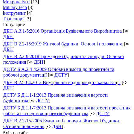
Микроклімат
[13]
Military-tech
[3]
Інструмент
[4]
Транспорт
[3]
Популярне
ДБН А.3.1-5:2016 Організація Будівельного Виробництва
[➪
ДБН
]
ДБН В.2.2-15:2019 Житлові будинки. Основні положення.
[➪
ДБН
]
ДБН В.2.2-9:2018 Громадські будинки та споруди. Основні
положення
[➪
ДБН
]
ДСТУ Б А.2.4-4:2009 Основні вимоги до проектної та
робочої документації
[➪
ДСТУ
]
ДБН В.2.5-64:2012 Внутрішній водопровід та каналізація
[➪
ДБН
]
ДСТУ Б Д.1.1-1:2013 Правила визначення вартості
будівництва
[➪
ДСТУ
]
ДСТУ Б Д.1.1-7:2013 Правила визначення вартості проектних
робіт та експертизи проектів будівництва
[➪
ДСТУ
]
ДБН В.2.2-15-2005 Будинки і споруди. Житлові будинки.
Основні положення
[➪
ДБН
]
Вхід на сайт