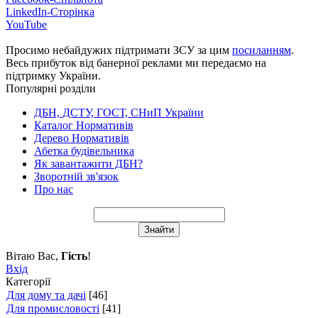
LinkedIn-Сторінка
YouTube
Просимо небайдужих підтримати ЗСУ за цим
посиланням
.
Весь прибуток від банерної реклами ми передаємо на
підтримку України.
Популярні розділи
ДБН, ДСТУ, ГОСТ, СНиП України
Каталог Нормативів
Дерево Нормативів
Абетка будівельника
Як завантажити ДБН?
Зворотній зв'язок
Про нас
Вітаю Вас
,
Гість
!
Вхід
Категорії
Для дому та дачі
[46]
Для промисловості
[41]