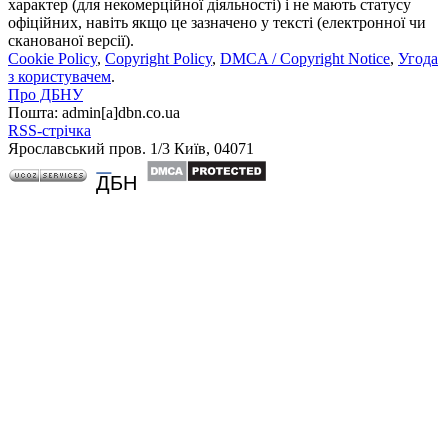
характер (для некомерційної діяльності) і не мають статусу
офіційних, навіть якщо це зазначено у тексті (електронної чи
сканованої версії).
Cookie Policy
,
Copyright Policy
,
DMCA / Copyright Notice
,
Угода
з користувачем
.
Про ДБНУ
Пошта: admin[а]dbn.co.ua
RSS-стрічка
Ярославський пров. 1/3 Київ, 04071