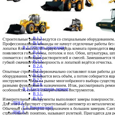
Б 2. Планування
+
Б 2.1.
Б 2.2.
Б 2.4.
ДБН В.
+
В 1. Вимоги
+
В 1.1.
В 1.2.
В 1.3.
Строительные работы ведутся со специальным оборудованием.
В 1.4.
Профессиональные команды не начнут отделочные работы без 
В 2. Об'єкти, продукція
+
лопатки или кистей. В первую очередь комната приводится
по
В 2.1.
появляются голые стены, потолок и пол. Обои, штукатурка, шп
В 2.2.
снимается с помощью растворителей и смесей. Замешивается тё
В 2.3.
губкой смачивается поверхность и лопаткой ведётся отчистка.
В 2.4.
В 2.5.
Опытные строители первоначально составляют план работы дл
В 2.6.
оборудования. Учитывается весь объём, а потом собирается ящ
В 2.7.
инструментов. Ведь на рынке многообразного выбора существ
В 2.8.
разными функциями и назначением. Итак, рассматривать ремо
В 3. Експлуатація, ремонт
+
особенности, стоит с измерительных инструментов.
В 3.1.
В 3.2.
Измерительные инструменты выполняют замеры поверхности
ДБН Г.
+
Для этого существует строительный сантиметр из металлическо
Г 1. Рекомендації
Обычный сантиметр не предназначен к большим замерам. Сан
ДБН Д.
+
строительному понятию, называют рулеткой. Пригодятся для р