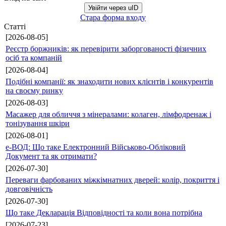
Увійти через uID
Стара форма входу
Статті
[2026-08-05]
Реєстр боржників: як перевірити заборгованості фізичних
осіб та компаній
[2026-08-04]
Подібні компанії: як знаходити нових клієнтів і конкурентів
на своєму ринку
[2026-08-03]
Масажер для обличчя з мінералами: колаген, лімфодренаж і
тонізування шкіри
[2026-08-01]
е-ВОД: Що таке Електронний Військово-Обліковий
Документ та як отримати?
[2026-07-30]
Переваги фарбованих міжкімнатних дверей: колір, покриття і
довговічність
[2026-07-30]
Що таке Декларація Відповідності та коли вона потрібна
[2026-07-23]