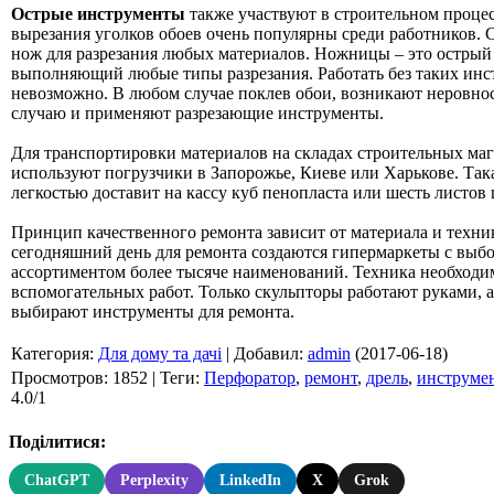
Острые инструменты
также участвуют в строительном процес
вырезания уголков обоев очень популярны среди работников.
нож для разрезания любых материалов. Ножницы – это острый
выполняющий любые типы разрезания. Работать без таких инс
невозможно. В любом случае поклев обои, возникают неровнос
случаю и применяют разрезающие инструменты.
Для транспортировки материалов на складах строительных ма
используют погрузчики в Запорожье, Киеве или Харькове. Така
легкостью доставит на кассу куб пенопласта или шесть листов
Принцип качественного ремонта зависит от материала и техни
сегодняшний день для ремонта создаются гипермаркеты с выб
ассортиментом более тысяче наименований. Техника необходи
вспомогательных работ. Только скульпторы работают руками, а
выбирают инструменты для ремонта.
Категория
:
Для дому та дачі
|
Добавил
:
admin
(2017-06-18)
Просмотров
:
1852
|
Теги
:
Перфоратор
,
ремонт
,
дрель
,
инструме
4.0
/
1
Поділитися:
ChatGPT
Perplexity
LinkedIn
X
Grok