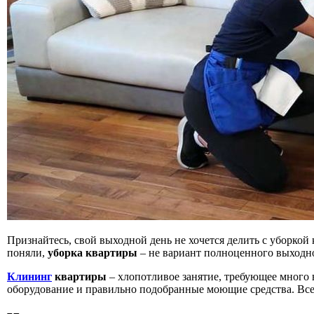
Д 1. Нормування
+
Д 1.1.
Д 1.2.
Д 2. Кошториси
Статті
Абетка
Признайтесь, свой выходной день не хочется делить с уборкой
поняли,
уборка квартиры
– не вариант полноценного выходн
Клининг
квартиры
– хлопотливое занятие, требующее много 
оборудование и правильно подобранные моющие средства. Все