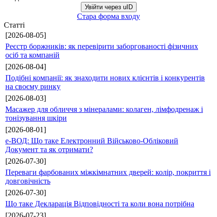
Увійти через uID
Стара форма входу
Статті
[2026-08-05]
Реєстр боржників: як перевірити заборгованості фізичних
осіб та компаній
[2026-08-04]
Подібні компанії: як знаходити нових клієнтів і конкурентів
на своєму ринку
[2026-08-03]
Масажер для обличчя з мінералами: колаген, лімфодренаж і
тонізування шкіри
[2026-08-01]
е-ВОД: Що таке Електронний Військово-Обліковий
Документ та як отримати?
[2026-07-30]
Переваги фарбованих міжкімнатних дверей: колір, покриття і
довговічність
[2026-07-30]
Що таке Декларація Відповідності та коли вона потрібна
[2026-07-23]