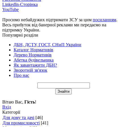
LinkedIn-Сторінка
YouTube
Просимо небайдужих підтримати ЗСУ за цим
посиланням
.
Весь прибуток від банерної реклами ми передаємо на
підтримку України.
Популярні розділи
ДБН, ДСТУ, ГОСТ, СНиП України
Каталог Нормативів
Дерево Нормативів
Абетка будівельника
Як завантажити ДБН?
Зворотній зв'язок
Про нас
Вітаю Вас
,
Гість
!
Вхід
Категорії
Для дому та дачі
[46]
Для промисловості
[41]