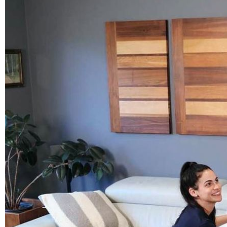
Б 2. Планування
+
Б 2.1.
Б 2.2.
Б 2.4.
ДБН В.
+
В 1. Вимоги
+
В 1.1.
В 1.2.
В 1.3.
В 1.4.
В 2. Об'єкти, продукція
+
В 2.1.
В 2.2.
В 2.3.
В 2.4.
В 2.5.
В 2.6.
В 2.7.
В 2.8.
В 3. Експлуатація, ремонт
+
В 3.1.
В 3.2.
ДБН Г.
+
Г 1. Рекомендації
ДБН Д.
+