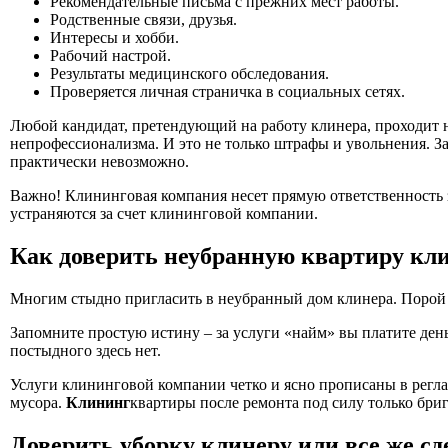
Рекомендательные письма с прежних мест работы.
Родственные связи, друзья.
Интересы и хобби.
Рабочий настрой.
Результаты медицинского обследования.
Проверяется личная страничка в социальных сетях.
Любой кандидат, претендующий на работу клинера, проходит н
непрофессионализма. И это не только штрафы и увольнения. За
практически невозможно.
Важно! Клининговая компания несет прямую ответственность з
устраняются за счет клининговой компании.
Как доверить неубранную квартиру кл
Многим стыдно пригласить в неубранный дом клинера. Порой э
Запомните простую истину – за услуги «найм» вы платите ден
постыдного здесь нет.
Услуги клининговой компании четко и ясно прописаны в регла
мусора.
Клининг
квартиры после ремонта под силу только бри
Доверить уборку клинеру или все же сд