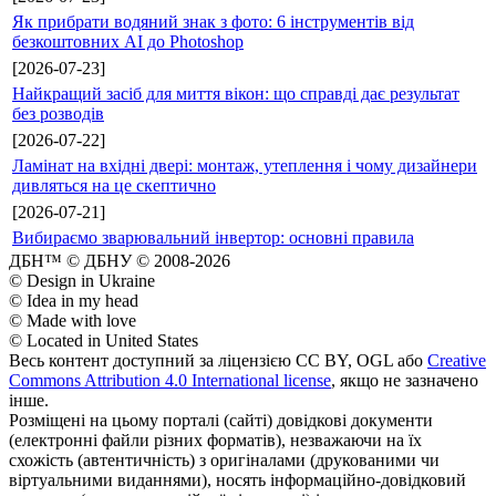
Як прибрати водяний знак з фото: 6 інструментів від
безкоштовних AI до Photoshop
[2026-07-23]
Найкращий засіб для миття вікон: що справді дає результат
без розводів
[2026-07-22]
Ламінат на вхідні двері: монтаж, утеплення і чому дизайнери
дивляться на це скептично
[2026-07-21]
Вибираємо зварювальний інвертор: основні правила
ДБН™ © ДБНУ © 2008-2026
© Design in Ukraine
© Idea in my head
© Made with love
© Located in United States
Весь контент доступний за ліцензією CC BY, OGL або
Creative
Commons Attribution 4.0 International license
, якщо не зазначено
інше.
Розміщені на цьому порталі (сайті) довідкові документи
(електронні файли різних форматів), незважаючи на їх
схожість (автентичність) з оригіналами (друкованими чи
віртуальними виданнями), носять інформаційно-довідковий