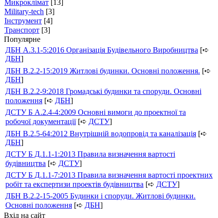
Микроклімат
[13]
Military-tech
[3]
Інструмент
[4]
Транспорт
[3]
Популярне
ДБН А.3.1-5:2016 Організація Будівельного Виробництва
[➪
ДБН
]
ДБН В.2.2-15:2019 Житлові будинки. Основні положення.
[➪
ДБН
]
ДБН В.2.2-9:2018 Громадські будинки та споруди. Основні
положення
[➪
ДБН
]
ДСТУ Б А.2.4-4:2009 Основні вимоги до проектної та
робочої документації
[➪
ДСТУ
]
ДБН В.2.5-64:2012 Внутрішній водопровід та каналізація
[➪
ДБН
]
ДСТУ Б Д.1.1-1:2013 Правила визначення вартості
будівництва
[➪
ДСТУ
]
ДСТУ Б Д.1.1-7:2013 Правила визначення вартості проектних
робіт та експертизи проектів будівництва
[➪
ДСТУ
]
ДБН В.2.2-15-2005 Будинки і споруди. Житлові будинки.
Основні положення
[➪
ДБН
]
Вхід на сайт