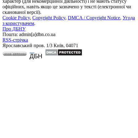
характер (для некомерційної діяльності) і не мають статусу
офіційних, навіть якщо це зазначено у тексті (електронної чи
сканованої версії).
Cookie Policy
,
Copyright Policy
,
DMCA / Copyright Notice
,
Угода
з користувачем
.
Про ДБНУ
Пошта: admin[а]dbn.co.ua
RSS-стрічка
Ярославський пров. 1/3 Київ, 04071