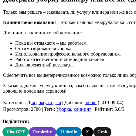
Только вам решать – заказывать ли услугу клинера или же все 
Клининговая компания
– это как палочка «выручалочка», гот
Достоинства клининговой компании:
Пока вы отдыхаете – мы работаем.
Оптимизированная уборка.
Использование профессионального оборудования.
Работа качественной и безвредной химией.
Долговременный результат.
Обеспечить все вышеперечисленное возможно только лишь обр
Заказав однажды услугу клинера, вам больше не захочется уби
довольно полезным сервисом!
Категория
:
Для дому та дачі
|
Добавил
:
admin
(2019-09-04)
Просмотров
:
2780
|
Теги
:
Уборка
,
клининг
|
Рейтинг
:
5.0
/
5
Поділитися:
ChatGPT
Perplexity
LinkedIn
X
Grok