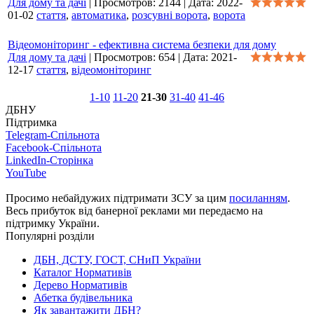
Для дому та дачі
|
Просмотров:
2144
|
Дата:
2022-
01-02
стаття
,
автоматика
,
розсувні ворота
,
ворота
Відеомоніторинг - ефективна система безпеки для дому
Для дому та дачі
|
Просмотров:
654
|
Дата:
2021-
12-17
стаття
,
відеомоніторинг
1-10
11-20
21-30
31-40
41-46
ДБНУ
Підтримка
Telegram-Спільнота
Facebook-Спільнота
LinkedIn-Сторінка
YouTube
Просимо небайдужих підтримати ЗСУ за цим
посиланням
.
Весь прибуток від банерної реклами ми передаємо на
підтримку України.
Популярні розділи
ДБН, ДСТУ, ГОСТ, СНиП України
Каталог Нормативів
Дерево Нормативів
Абетка будівельника
Як завантажити ДБН?