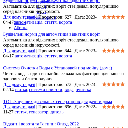
Будівельні норми для автоматика відкатних воріт
Д 1. Нормування
+
Автоматика для відкатних воріт стає дедалі популярнішою
Д 1.1.
серед власників нерухомості.
Д 1.2.
Для дому та дачі
|
Просмотров:
627
|
Дата:
2023-
Д 2. Кошториси
04-17
автоматизація
,
стаття
,
ворота
Статті
Абетка
Будівельні норми для автоматика відкатних воріт
Автоматика для відкатних воріт стає дедалі популярнішою
серед власників нерухомості.
Для дому та дачі
|
Просмотров:
844
|
Дата:
2023-
04-17
автоматизація
,
стаття
,
ворота
Система Очистки Воды с Установкой под мойку (дома)
Чистая вода - один из наиболее важных факторов для нашего
здоровья и благополучия.
Для дому та дачі
|
Просмотров:
572
|
Дата:
2023-
02-14
статья
,
системи очистки
,
вода
,
очистка
ТОП-3 лучших дизельных генераторов для дачи и дома
Для дому та дачі
|
Просмотров:
696
|
Дата:
2022-
11-27
статья
,
генератор
,
дизель
Відкатні ворота та їх типи: Огляд 2022