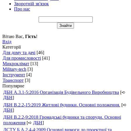
Зворотній зв'язок
Про нас
Вітаю Вас
,
Гість
!
Вхід
Категорії
Для дому та дачі
[46]
Для промисловості
[41]
Микроклімат
[13]
Military-tech
[3]
Інструмент
[4]
Транспорт
[3]
Популярне
ДБН А.3.1-5:2016 Організація Будівельного Виробництва
[➪
ДБН
]
ДБН В.2.2-15:2019 Житлові будинки. Основні положення.
[➪
ДБН
]
ДБН В.2.2-9:2018 Громадські будинки та споруди. Основні
положення
[➪
ДБН
]
ДСТУ Б А.2.4-4:2009 Основні вимоги до проектної та