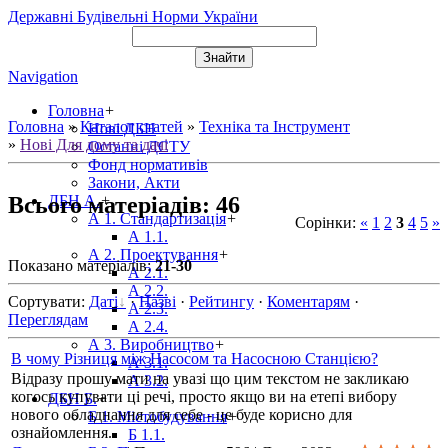
Державні Будівельні Норми України
Navigation
Головна
+
Головна
»
Каталог статей
»
Техніка та Інструмент
Нові ДБН
»
Нові Для дому та дачі
Останні ДСТУ
Фонд нормативів
Закони, Акти
Всього матеріадів
:
46
ДБН А.
+
А 1. Стандартизація
+
Сорінки
:
«
1
2
3
4
5
»
А 1.1.
А 2. Проектування
+
Показано матеріалів
:
21-30
А 2.1.
А 2.2.
Сортувати
:
Даті
·
Назві
·
Рейтингу
·
Коментарям
·
А 2.3.
Переглядам
А 2.4.
А 3. Виробництво
+
В чому Різниця між Насосом та Насосною Станцією?
А 3.1.
Відразу прошу мати на увазі що цим текстом не закликаю
А 3.2.
когось купувати ці речі, просто якщо ви на етепі вибору
ДБН Б.
+
нового обладнання для себе - це буде корисно для
Б 1. Містобудування
+
ознайомлення.
Б 1.1.