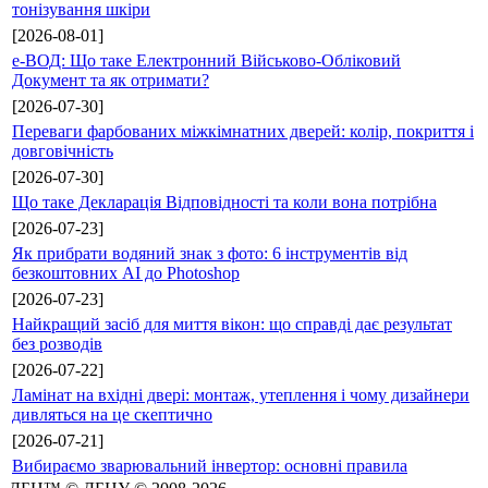
тонізування шкіри
[2026-08-01]
е-ВОД: Що таке Електронний Військово-Обліковий
Документ та як отримати?
[2026-07-30]
Переваги фарбованих міжкімнатних дверей: колір, покриття і
довговічність
[2026-07-30]
Що таке Декларація Відповідності та коли вона потрібна
[2026-07-23]
Як прибрати водяний знак з фото: 6 інструментів від
безкоштовних AI до Photoshop
[2026-07-23]
Найкращий засіб для миття вікон: що справді дає результат
без розводів
[2026-07-22]
Ламінат на вхідні двері: монтаж, утеплення і чому дизайнери
дивляться на це скептично
[2026-07-21]
Вибираємо зварювальний інвертор: основні правила