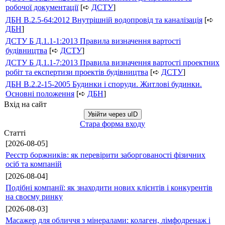
робочої документації
[➪
ДСТУ
]
ДБН В.2.5-64:2012 Внутрішній водопровід та каналізація
[➪
ДБН
]
ДСТУ Б Д.1.1-1:2013 Правила визначення вартості
будівництва
[➪
ДСТУ
]
ДСТУ Б Д.1.1-7:2013 Правила визначення вартості проектних
робіт та експертизи проектів будівництва
[➪
ДСТУ
]
ДБН В.2.2-15-2005 Будинки і споруди. Житлові будинки.
Основні положення
[➪
ДБН
]
Вхід на сайт
Увійти через uID
Стара форма входу
Статті
[2026-08-05]
Реєстр боржників: як перевірити заборгованості фізичних
осіб та компаній
[2026-08-04]
Подібні компанії: як знаходити нових клієнтів і конкурентів
на своєму ринку
[2026-08-03]
Масажер для обличчя з мінералами: колаген, лімфодренаж і