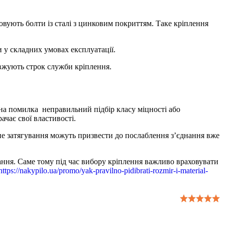
овують болти із сталі з цинковим покриттям. Таке кріплення
и у складних умовах експлуатації.
овжують строк служби кріплення.
ена помилка неправильний підбір класу міцності або
ачає свої властивості.
ьне затягування можуть призвести до послаблення з’єднання вже
вання. Саме тому під час вибору кріплення важливо враховувати
https://nakypilo.ua/promo/yak-pravilno-pidibrati-rozmir-i-material-