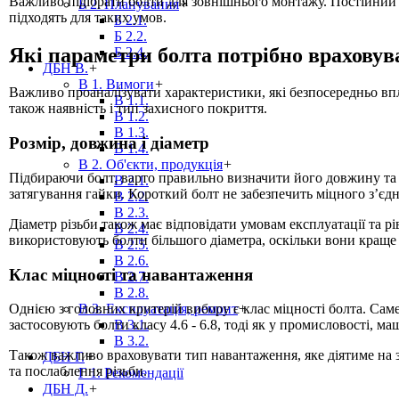
Важливо підібрати болти для зовнішнього монтажу. Постійний 
Б 2. Планування
+
підходять для таких умов.
Б 2.1.
Б 2.2.
Які параметри болта потрібно враховув
Б 2.4.
ДБН В.
+
В 1. Вимоги
+
Важливо проаналізувати характеристики, які безпосередньо впли
В 1.1.
також наявність і тип захисного покриття.
В 1.2.
В 1.3.
Розмір, довжина і діаметр
В 1.4.
В 2. Об'єкти, продукція
+
Підбираючи болт, варто правильно визначити його довжину та д
В 2.1.
затягування гайки. Короткий болт не забезпечить міцного з’єд
В 2.2.
В 2.3.
Діаметр різьби також має відповідати умовам експлуатації та
В 2.4.
використовують болти більшого діаметра, оскільки вони краще р
В 2.5.
В 2.6.
Клас міцності та навантаження
В 2.7.
В 2.8.
В 3. Експлуатація, ремонт
+
Однією з головних критерій вибору є клас міцності болта. Са
В 3.1.
застосовують болти класу 4.6 - 6.8, тоді як у промисловості, 
В 3.2.
Також важливо враховувати тип навантаження, яке діятиме на 
ДБН Г.
+
та послаблення різьби.
Г 1. Рекомендації
ДБН Д.
+