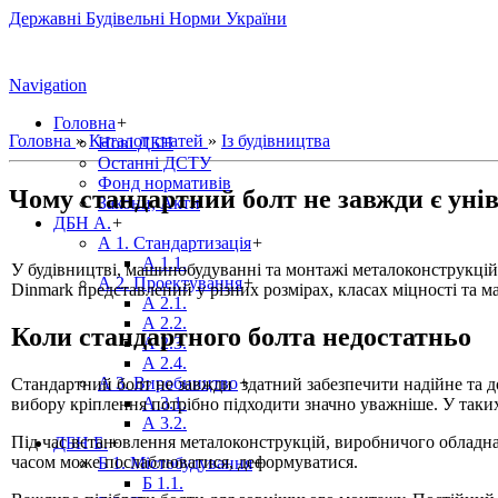
Державні Будівельні Норми України
Navigation
Головна
+
Головна
»
Каталог статей
»
Із будівництва
Нові ДБН
Останні ДСТУ
Фонд нормативів
Чому стандартний болт не завжди є ун
Закони, Акти
ДБН А.
+
А 1. Стандартизація
+
А 1.1.
У будівництві, машинобудуванні та монтажі металоконструкцій 
А 2. Проектування
+
Dinmark представлений у різних розмірах, класах міцності та м
А 2.1.
А 2.2.
Коли стандартного болта недостатньо
А 2.3.
А 2.4.
А 3. Виробництво
+
Стандартний болт не завжди здатний забезпечити надійне та до
А 3.1.
вибору кріплення потрібно підходити значно уважніше. У таких
А 3.2.
Під час встановлення металоконструкцій, виробничого обладна
ДБН Б.
+
часом може послаблюватися, деформуватися.
Б 1. Містобудування
+
Б 1.1.