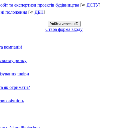
обіт та експертизи проектів будівництва
[➪
ДСТУ
]
вні положення
[➪
ДБН
]
Увійти через uID
Стара форма входу
та компаній
а своєму ринку
нізування шкіри
а як отримати?
овговічність
вних AI до Photoshop