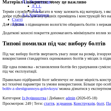
Матеріал і покриття: чому це важливо
Д 1. Нормування
+
Д 1.1.
Д 1.2.
Термін служби болта багато в чому залежить від матеріалу, з 
Д 2. Кошториси
добре підходить для внутрішніх приміщень і конструкцій без н
Статті
Абетка
Для з’єднань з підвищеною вологістю обирають болти з нержавію
Додаткові захисні покриття допомагають мінімізувати вплив з
Типові помилки під час вибору болтів
Під час вибору болтів звертають увагу лише на розмір, ігнор
використання стандартних оцинкованих болтів у місцях із підви
Ще одна помилка - встановлення болтів без урахування сумісно
під час експлуатації.
Правильно підібраний болт забезпечує не лише міцність констру
всі технічні параметри та умови використання. Більше про осо
boltiv-z-shestigrannoyu-golovkoyu/
можна дізнатися у експертному
Категория
:
Із будівництва
|
Добавил
:
admin
(2026-05-18)
Просмотров
:
249
|
Теги
:
стаття
,
зєднання
,
Конструкція
,
болт
,
Па