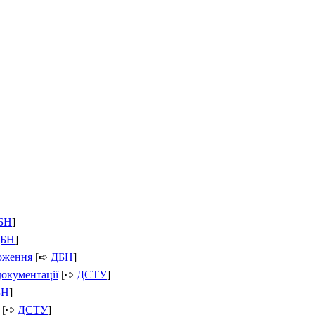
БН
]
БН
]
ложення
[➪
ДБН
]
документації
[➪
ДСТУ
]
БН
]
[➪
ДСТУ
]