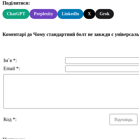
Поділитися:
ChatGPT
Perplexity
LinkedIn
X
Grok
Коментарі до Чому стандартний болт не завжди є універсал
Ім`я *:
Email *:
Код *: