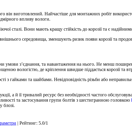
якого він виготовлений. Найчастіше для монтажних робіт використ
адмірного впливу вологи.
чої сталі. Вони мають кращу стійкість до корозії та є надійним
овнішнього середовища, зменшують ризик появи корозії та прод
уючи умови з’єднання, та навантаження на нього. Не менш пошир
щеною вологістю, де кріплення швидше піддається корозії та втр
сті з гайками та шайбами. Невідповідність різьби або неправил
кції, а й її тривалий ресурс без необхідності частого обслугову
бливості та застосування групи болтів з шестигранною головкою
 блозі.
раметри
|
Рейтинг
:
5.0
/
1