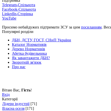
Підтримка
Telegram-Спільнота
Facebook-Спільнота
LinkedIn-Сторінка
YouTube
Просимо небайдужих підтримати ЗСУ за цим
посиланням
. Вес
Популярні розділи
ДБН, ДСТУ, ГОСТ, СНиП України
Каталог Нормативів
Дерево Нормативів
Абетка будівельника
Як завантажити ДБН?
Зворотній зв'язок
Про нас
Вітаю Вас
,
Гість
!
Вхід
Категорії
Лідери індустрії
[71]
Власна оселя
[171]