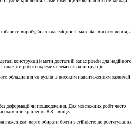
ін служби кріплення. Саме тому оцинковані болти не завжди
габарити виробу, його клас міцності, матеріал виготовлення, а
талі конструкції й мати достатній запас різьби для надійного
 заважати роботі окремих елементів конструкції.
вого обладнання чи вузлів із високим навантаженням зазвичай
 без деформації чи пошкодження. Для монтажних робіт часто
високоміцне кріплення 8.8 і вище.
антаженням, варто обирати болти з стійкістю до розтягування