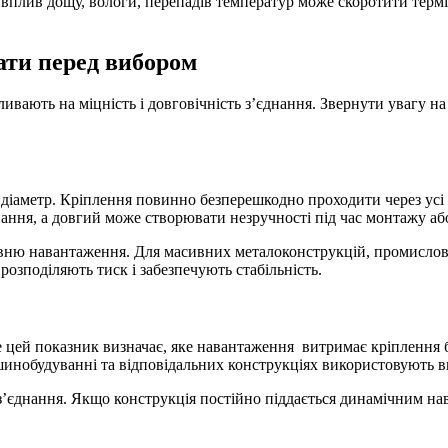
вплив дощу, вологи, перепадів температур може скоротити терм
ати перед вибором
вають на міцність і довговічність з’єднання. Звернути увагу на 
іаметр. Кріплення повинно безперешкодно проходити через усі де
нання, а довгий може створювати незручності під час монтажу або
 рівню навантаження. Для масивних металоконструкцій, промисло
озподіляють тиск і забезпечують стабільність.
ме цей показник визначає, яке навантаження витримає кріплення
машинобудуванні та відповідальних конструкціях використовують 
з’єднання. Якщо конструкція постійно піддається динамічним нав