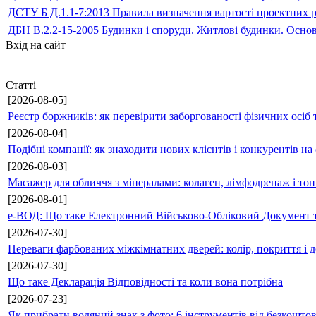
ДСТУ Б Д.1.1-7:2013 Правила визначення вартості проектних р
ДБН В.2.2-15-2005 Будинки і споруди. Житлові будинки. Осно
Вхід на сайт
Статті
[2026-08-05]
Реєстр боржників: як перевірити заборгованості фізичних осіб 
[2026-08-04]
Подібні компанії: як знаходити нових клієнтів і конкурентів н
[2026-08-03]
Масажер для обличчя з мінералами: колаген, лімфодренаж і то
[2026-08-01]
е-ВОД: Що таке Електронний Військово-Обліковий Документ т
[2026-07-30]
Переваги фарбованих міжкімнатних дверей: колір, покриття і д
[2026-07-30]
Що таке Декларація Відповідності та коли вона потрібна
[2026-07-23]
Як прибрати водяний знак з фото: 6 інструментів від безкошто