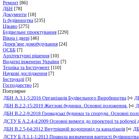
Ремонт
[86]
ДБН
[78]
Документи
[18]
Із будівництва
[235]
Цікаво
[275]
Будівельне проектування
[229]
Вікна і двері
[46]
Дерев’яне домобудування
[24]
ОСББ
[7]
Архітектурні рішення
[10]
Видатні інженери України
[7]
Техніка та Інструмент
[110]
Наукові дослідження
[7]
Інструкції
[3]
Господарство
[2]
Популярне
ДБН А.3.1-5:2016 Організація Будівельного Виробництва
[➪
Д
ДБН В.2.2-15:2019 Житлові будинки. Основні положення.
[➪
Д
ДБН В.2.2-9:2018 Громадські будинки та споруди. Основні по
ДСТУ Б А.2.4-4:2009 Основні вимоги до проектної та робочої 
ДБН В.2.5-64:2012 Внутрішній водопровід та каналізація
[➪
Д
ДСТУ Б Д.1.1-1:2013 Правила визначення вартості будівництва