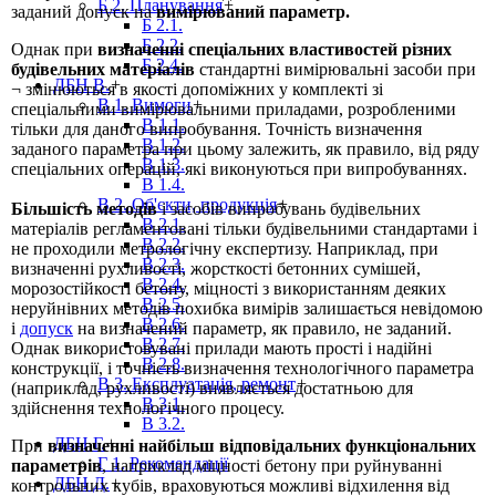
Б 2. Планування
+
заданий допуск на
вимірюваний параметр.
Б 2.1.
Б 2.2.
Однак при
визначенні спеціальних властивостей різних
Б 2.4.
будівельних матеріалів
стандартні вимірювальні засоби при
ДБН В.
+
¬ змінюються в якості допоміжних у комплекті зі
В 1. Вимоги
+
спеціальними вимірювальними приладами, розробленими
В 1.1.
тільки для даного випробування. Точність визначення
В 1.2.
заданого параметра при цьому залежить, як правило, від ряду
В 1.3.
спеціальних операцій, які виконуються при випробуваннях.
В 1.4.
В 2. Об'єкти, продукція
+
Більшість методів
і засобів випробувань будівельних
В 2.1.
матеріалів регламентовані тільки будівельними стандартами і
В 2.2.
не проходили метрологічну експертизу. Наприклад, при
В 2.3.
визначенні рухливості, жорсткості бетонних сумішей,
В 2.4.
морозостійкості бетону, міцності з використанням деяких
В 2.5.
неруйнівних методів похибка вимірів залишається невідомою
В 2.6.
і
допуск
на визначений параметр, як правило, не заданий.
В 2.7.
Однак використовувані прилади мають прості і надійні
В 2.8.
конструкції, і точність визначення технологічного параметра
В 3. Експлуатація, ремонт
+
(наприклад, рухливості) виявляється достатньою для
В 3.1.
здійснення технологічного процесу.
В 3.2.
ДБН Г.
+
При
визначенні найбільш відповідальних функціональних
Г 1. Рекомендації
параметрів
, наприклад міцності бетону при руйнуванні
ДБН Д.
+
контрольних кубів, враховуються можливі відхилення від