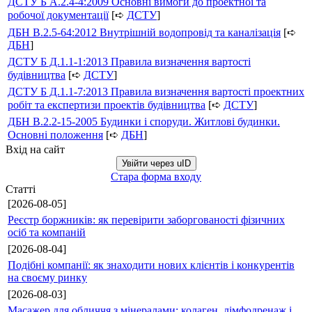
ДСТУ Б А.2.4-4:2009 Основні вимоги до проектної та
робочої документації
[➪
ДСТУ
]
ДБН В.2.5-64:2012 Внутрішній водопровід та каналізація
[➪
ДБН
]
ДСТУ Б Д.1.1-1:2013 Правила визначення вартості
будівництва
[➪
ДСТУ
]
ДСТУ Б Д.1.1-7:2013 Правила визначення вартості проектних
робіт та експертизи проектів будівництва
[➪
ДСТУ
]
ДБН В.2.2-15-2005 Будинки і споруди. Житлові будинки.
Основні положення
[➪
ДБН
]
Вхід на сайт
Увійти через uID
Стара форма входу
Статті
[2026-08-05]
Реєстр боржників: як перевірити заборгованості фізичних
осіб та компаній
[2026-08-04]
Подібні компанії: як знаходити нових клієнтів і конкурентів
на своєму ринку
[2026-08-03]
Масажер для обличчя з мінералами: колаген, лімфодренаж і