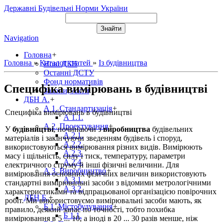
Державні Будівельні Норми України
Navigation
Головна
+
Головна
»
Каталог статей
»
Із будівництва
Нові ДБН
Останні ДСТУ
Фонд нормативів
Специфіка вимірювань в будівництві
Закони, Акти
ДБН А.
+
А 1. Стандартизація
+
Специфіка вимірювань в будівництві
А 1.1.
А 2. Проектування
+
У
будівництві
, починаючи з
виробництва
будівельних
А 2.1.
матеріалів і закінчуючи зведенням будівель і споруд,
А 2.2.
використовуються вимірювання різних видів. Вимірюють
А 2.3.
масу і щільність, силу і тиск, температуру, параметри
А 2.4.
електричного струму й інші фізичні величини. Для
А 3. Виробництво
+
вимірювання основних фізичних величин використовують
А 3.1.
стандартні вимірювальні засоби з відомими метрологічними
А 3.2.
характеристиками та відпрацьованої організацією повірочних
ДБН Б.
+
робіт. Ми використовуємо вимірювальні засоби мають, як
Б 1. Містобудування
+
правило, деякий запас по точності, тобто похибка
Б 1.1.
вимірювання в 5 ... 10, а іноді в 20 ... 30 разів менше, ніж