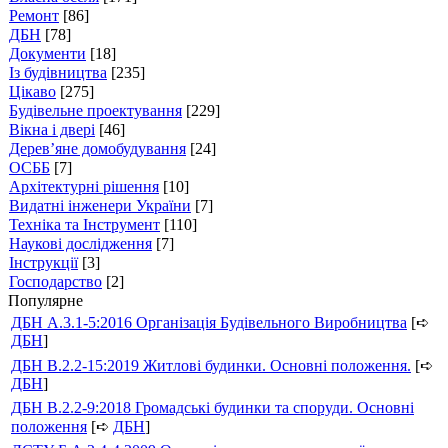
Ремонт
[86]
ДБН
[78]
Документи
[18]
Із будівництва
[235]
Цікаво
[275]
Будівельне проектування
[229]
Вікна і двері
[46]
Дерев’яне домобудування
[24]
ОСББ
[7]
Архітектурні рішення
[10]
Видатні інженери України
[7]
Техніка та Інструмент
[110]
Наукові дослідження
[7]
Інструкції
[3]
Господарство
[2]
Популярне
ДБН А.3.1-5:2016 Організація Будівельного Виробництва
[➪
ДБН
]
ДБН В.2.2-15:2019 Житлові будинки. Основні положення.
[➪
ДБН
]
ДБН В.2.2-9:2018 Громадські будинки та споруди. Основні
положення
[➪
ДБН
]