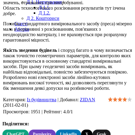
Д 1. Нормування
+
значень, отриманих при випробуванні.
Д 1.1.
Область технологічного розсіювання результатів тут ізчена
Д 1.2.
добре.
Д 2. Кошториси
Похибка стандартного вимірювального засобу (преса) мізерно
Статті
мала в порівнянні з розсіюванням, пов'язаних з
Абетка
неоднорідністю матеріалу, і не враховується при розрахунку
гарантованої міцності.
Якість зведення будівель
і споруд багато в чому визначається
також точністю геометричних параметрів, для контролю яких
використовуються в основному стандартні вимірювальні
засоби. При цьому геодезичні засоби вимірювань, як
найбільш відповідальні, повністю забезпечуються повіркою.
Розроблено нові електронні засоби лінійно-кутових
вимірювань високої точності, які дозволяють переглянути у
бік зменшення деякі допуски на розбивочнi роботи.
Категория
:
Із будівництва
|
Добавил
:
ZIDAN
(2011-02-01)
Просмотров
:
1951
|
Рейтинг
:
4.0
/
1
Поділитися:
ChatGPT
Perplexity
LinkedIn
X
Grok