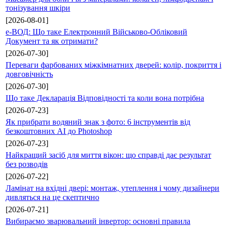
тонізування шкіри
[2026-08-01]
е-ВОД: Що таке Електронний Військово-Обліковий
Документ та як отримати?
[2026-07-30]
Переваги фарбованих міжкімнатних дверей: колір, покриття і
довговічність
[2026-07-30]
Що таке Декларація Відповідності та коли вона потрібна
[2026-07-23]
Як прибрати водяний знак з фото: 6 інструментів від
безкоштовних AI до Photoshop
[2026-07-23]
Найкращий засіб для миття вікон: що справді дає результат
без розводів
[2026-07-22]
Ламінат на вхідні двері: монтаж, утеплення і чому дизайнери
дивляться на це скептично
[2026-07-21]
Вибираємо зварювальний інвертор: основні правила