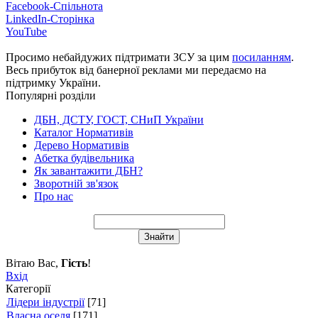
Facebook-Спільнота
LinkedIn-Сторінка
YouTube
Просимо небайдужих підтримати ЗСУ за цим
посиланням
.
Весь прибуток від банерної реклами ми передаємо на
підтримку України.
Популярні розділи
ДБН, ДСТУ, ГОСТ, СНиП України
Каталог Нормативів
Дерево Нормативів
Абетка будівельника
Як завантажити ДБН?
Зворотній зв'язок
Про нас
Вітаю Вас
,
Гість
!
Вхід
Категорії
Лідери індустрії
[71]
Власна оселя
[171]