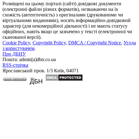
Розміщені на цьому порталі (сайті) довідкові документи
(електронні файли різних форматів), незважаючи на їх
схожість (автентичність) з оригіналами (друкованими чи
віртуальними виданнями), носять інформаційно-довідковий
характер (для некомерційної діяльності) і не мають статусу
офіційних, навіть якщо це зазначено у тексті (електронної чи
сканованої версії).
Cookie Policy
,
Copyright Policy
,
DMCA / Copyright Notice
,
Угода
з користувачем
.
Про ДБНУ
Пошта: admin[а]dbn.co.ua
RSS-стрічка
Ярославський пров. 1/3 Київ, 04071