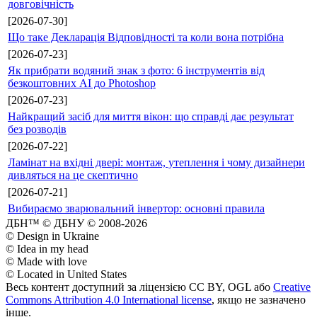
довговічність
[2026-07-30]
Що таке Декларація Відповідності та коли вона потрібна
[2026-07-23]
Як прибрати водяний знак з фото: 6 інструментів від
безкоштовних AI до Photoshop
[2026-07-23]
Найкращий засіб для миття вікон: що справді дає результат
без розводів
[2026-07-22]
Ламінат на вхідні двері: монтаж, утеплення і чому дизайнери
дивляться на це скептично
[2026-07-21]
Вибираємо зварювальний інвертор: основні правила
ДБН™ © ДБНУ © 2008-2026
© Design in Ukraine
© Idea in my head
© Made with love
© Located in United States
Весь контент доступний за ліцензією CC BY, OGL або
Creative
Commons Attribution 4.0 International license
, якщо не зазначено
інше.