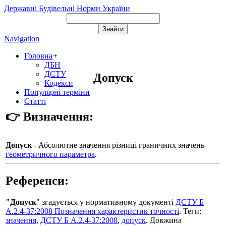
Державні Будівельні Норми України
Navigation
Головна
+
ДБН
ДСТУ
Допуск
Кодекси
Популярні терміни
Статті
👉 Визначення:
Допуск
- Абсолютне значення різниці граничних значень
геометричного параметра
.
Референси:
"Допуск
" згадується у нормативному документі
ДСТУ Б
А.2.4-37:2008 Позначення характеристик точності
. Теги:
значення
,
ДСТУ Б А.2.4-37:2008
,
допуск
. Довжина