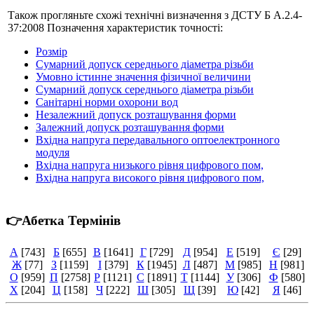
Також прогляньте схожі технічні визначення з ДСТУ Б А.2.4-
37:2008 Позначення характеристик точності:
Розмір
Сумарний допуск середнього діаметра різьби
Умовно істинне значення фізичної величини
Сумарний допуск середнього діаметра різьби
Санітарні норми охорони вод
Незалежний допуск розташування форми
Залежний допуск розташування форми
Вхідна напруга передавального оптоелектронного
модуля
Вхідна напруга низького рівня цифрового пом,
Вхідна напруга високого рівня цифрового пом,
👉Абетка Термінів
А
[743]
Б
[655]
В
[1641]
Г
[729]
Д
[954]
Е
[519]
Є
[29]
Ж
[77]
З
[1159]
І
[379]
К
[1945]
Л
[487]
М
[985]
Н
[981]
О
[959]
П
[2758]
Р
[1121]
С
[1891]
Т
[1144]
У
[306]
Ф
[580]
Х
[204]
Ц
[158]
Ч
[222]
Ш
[305]
Щ
[39]
Ю
[42]
Я
[46]