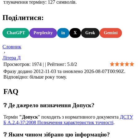
тлумачення терміну: 127 символів.
Поділитися:
ChatGPT
Perplexity
in
X
Grok
Gemini
Словник
›
Літера Д
Просмотров
:
1974
|
|
Рейтинг
:
5.0
/
2
Фразу додано 2012-11-03 та оновлено
2026-08-07T00:90Z
.
Відповідно: більше року тому.
FAQ
❔ Де джерело визначення Допуск?
Термін
"Допуск
" походить з нормативного документа
ДСТУ
Б А.2.4-37:2008 Позначення характеристик точності
.
❔ Яким чином зібрано цю інформацію?