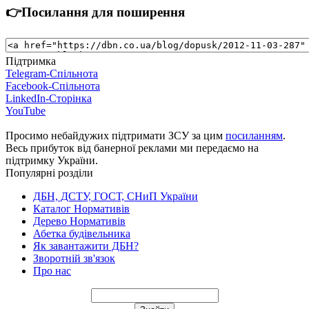
👉Посилання для поширення
Підтримка
Telegram-Спільнота
Facebook-Спільнота
LinkedIn-Сторінка
YouTube
Просимо небайдужих підтримати ЗСУ за цим
посиланням
.
Весь прибуток від банерної реклами ми передаємо на
підтримку України.
Популярні розділи
ДБН, ДСТУ, ГОСТ, СНиП України
Каталог Нормативів
Дерево Нормативів
Абетка будівельника
Як завантажити ДБН?
Зворотній зв'язок
Про нас