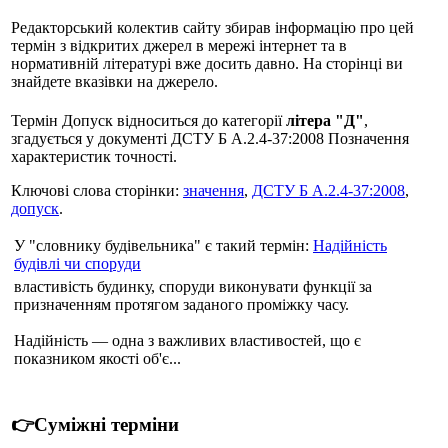
Редакторський колектив сайту збирав інформацію про цей
термін з відкритих джерел в мережі інтернет та в
нормативній літературі вже досить давно. На сторінці ви
знайдете вказівки на джерело.
Термін Допуск відноситься до категорії
літера "Д"
,
згадується у документі ДСТУ Б А.2.4-37:2008 Позначення
характеристик точності.
Ключові слова сторінки:
значення
,
ДСТУ Б А.2.4-37:2008
,
допуск
.
У "словнику будівельника" є такий термін:
Надійність
будівлі чи споруди
властивість будинку, споруди виконувати функції за
призначенням протягом заданого проміжку часу.
Надійність — одна з важливих властивостей, що є
показником якості об'є...
👉Суміжні терміни