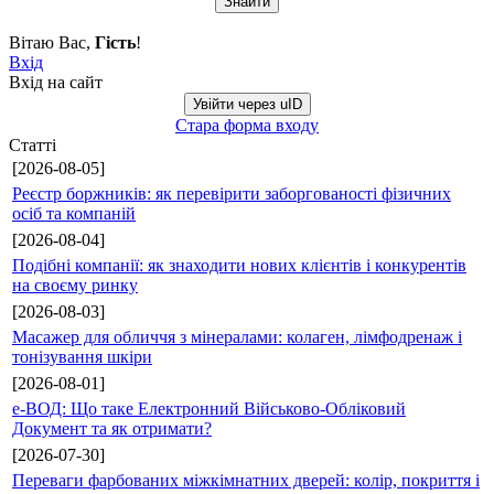
Вітаю Вас
,
Гість
!
Вхід
Вхід на сайт
Увійти через uID
Стара форма входу
Статті
[2026-08-05]
Реєстр боржників: як перевірити заборгованості фізичних
осіб та компаній
[2026-08-04]
Подібні компанії: як знаходити нових клієнтів і конкурентів
на своєму ринку
[2026-08-03]
Масажер для обличчя з мінералами: колаген, лімфодренаж і
тонізування шкіри
[2026-08-01]
е-ВОД: Що таке Електронний Військово-Обліковий
Документ та як отримати?
[2026-07-30]
Переваги фарбованих міжкімнатних дверей: колір, покриття і