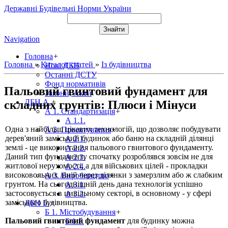
Державні Будівельні Норми України
Navigation
Головна
+
Головна
»
Каталог статей
»
Із будівництва
Нові ДБН
Останні ДСТУ
Фонд нормативів
Пальовий гвинтовий фундамент для
Закони, Акти
ДБН А.
+
складних грунтів: Плюси і Мінуси
А 1. Стандартизація
+
А 1.1.
Одна з найбільш цікавих технологій, що дозволяє побудувати
А 2. Проектування
+
дерев'яний заміський будинок або баню на складній ділянці
А 2.1.
землі - це використання пальового гвинтового фундаменту.
А 2.2.
Даний тип фундаменту спочатку розроблявся зовсім не для
А 2.3.
житлової нерухомості, а для військових цілей - прокладки
А 2.4.
високовольних ліній через ділянки з замерзлим або ж слабким
А 3. Виробництво
+
грунтом. На сьогоднішній день дана технологія успішно
А 3.1.
застосовується в цивільному секторі, в основному - у сфері
А 3.2.
заміського будівництва.
ДБН Б.
+
Б 1. Містобудування
+
Пальовий гвинтовий фундамент
для будинку можна
Б 1.1.