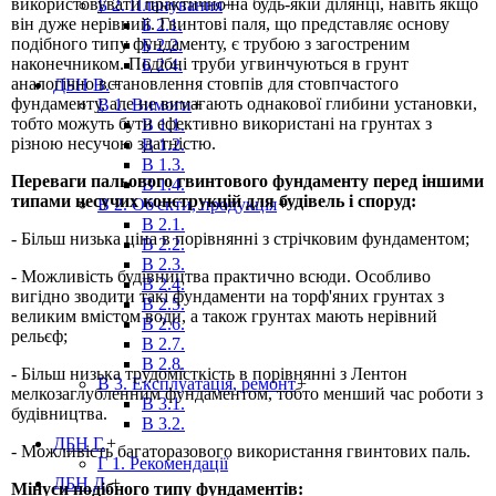
використовувати практично на будь-якій ділянці, навіть якщо
Б 2. Планування
+
він дуже нерівний. Гвинтові паля, що представляє основу
Б 2.1.
подібного типу фундаменту, є трубою з загостреним
Б 2.2.
наконечником. Подібні труби угвинчуються в грунт
Б 2.4.
аналогічно встановлення стовпів для стовпчастого
ДБН В.
+
фундаменту, але не вимагають однакової глибини установки,
В 1. Вимоги
+
тобто можуть бути ефективно використані на грунтах з
В 1.1.
різною несучою здатністю.
В 1.2.
В 1.3.
Переваги пальового гвинтового фундаменту перед іншими
В 1.4.
типами несучих конструкцій для будівель і споруд:
В 2. Об'єкти, продукція
+
В 2.1.
- Більш низька ціна в порівнянні з стрічковим фундаментом;
В 2.2.
В 2.3.
- Можливість будівництва практично всюди. Особливо
В 2.4.
вигідно зводити такі фундаменти на торф'яних грунтах з
В 2.5.
великим вмістом води, а також грунтах мають нерівний
В 2.6.
рельєф;
В 2.7.
В 2.8.
- Більш низька трудомісткість в порівнянні з Лентон
В 3. Експлуатація, ремонт
+
мелкозаглубленним фундаментом, тобто менший час роботи з
В 3.1.
будівництва.
В 3.2.
ДБН Г.
+
- Можливість багаторазового використання гвинтових паль.
Г 1. Рекомендації
ДБН Д.
+
Мінуси подібного типу фундаментів: