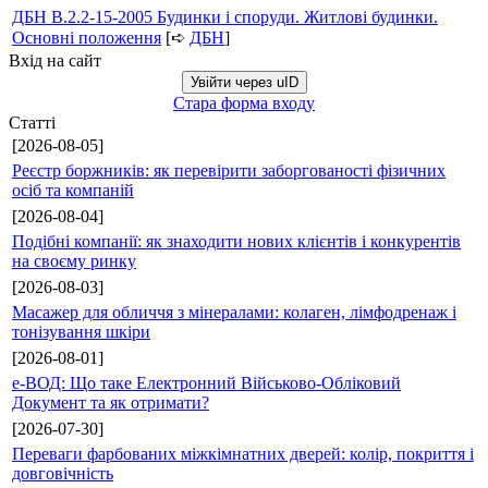
ДБН В.2.2-15-2005 Будинки і споруди. Житлові будинки.
Основні положення
[➪
ДБН
]
Вхід на сайт
Увійти через uID
Стара форма входу
Статті
[2026-08-05]
Реєстр боржників: як перевірити заборгованості фізичних
осіб та компаній
[2026-08-04]
Подібні компанії: як знаходити нових клієнтів і конкурентів
на своєму ринку
[2026-08-03]
Масажер для обличчя з мінералами: колаген, лімфодренаж і
тонізування шкіри
[2026-08-01]
е-ВОД: Що таке Електронний Військово-Обліковий
Документ та як отримати?
[2026-07-30]
Переваги фарбованих міжкімнатних дверей: колір, покриття і
довговічність