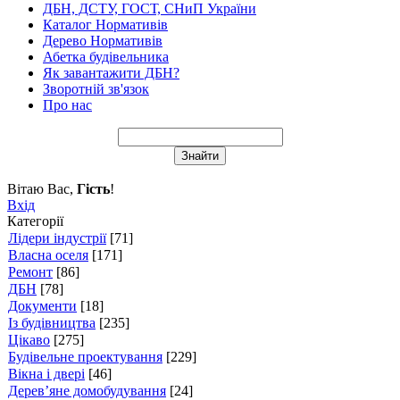
ДБН, ДСТУ, ГОСТ, СНиП України
Каталог Нормативів
Дерево Нормативів
Абетка будівельника
Як завантажити ДБН?
Зворотній зв'язок
Про нас
Вітаю Вас
,
Гість
!
Вхід
Категорії
Лідери індустрії
[71]
Власна оселя
[171]
Ремонт
[86]
ДБН
[78]
Документи
[18]
Із будівництва
[235]
Цікаво
[275]
Будівельне проектування
[229]
Вікна і двері
[46]
Дерев’яне домобудування
[24]