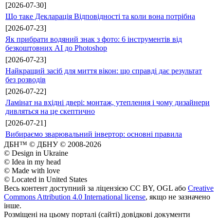
[2026-07-30]
Що таке Декларація Відповідності та коли вона потрібна
[2026-07-23]
Як прибрати водяний знак з фото: 6 інструментів від
безкоштовних AI до Photoshop
[2026-07-23]
Найкращий засіб для миття вікон: що справді дає результат
без розводів
[2026-07-22]
Ламінат на вхідні двері: монтаж, утеплення і чому дизайнери
дивляться на це скептично
[2026-07-21]
Вибираємо зварювальний інвертор: основні правила
ДБН™ © ДБНУ © 2008-2026
© Design in Ukraine
© Idea in my head
© Made with love
© Located in United States
Весь контент доступний за ліцензією CC BY, OGL або
Creative
Commons Attribution 4.0 International license
, якщо не зазначено
інше.
Розміщені на цьому порталі (сайті) довідкові документи