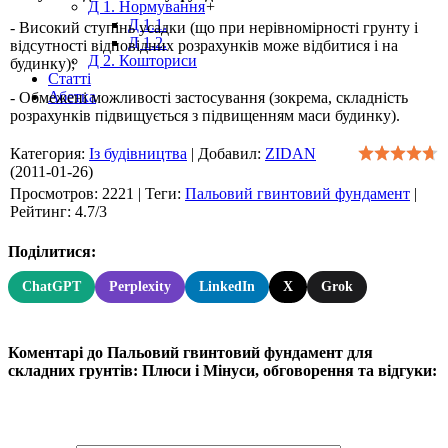
Д 1. Нормування
+
Д 1.1.
- Високий ступінь усадки (що при нерівномірності грунту і
Д 1.2.
відсутності відповідних розрахунків може відбитися і на
Д 2. Кошториси
будинку);
Статті
Абетка
- Обмежені можливості застосування (зокрема, складність
розрахунків підвищується з підвищенням маси будинку).
Категория
:
Із будівництва
|
Добавил
:
ZIDAN
(2011-01-26)
Просмотров
:
2221
|
Теги
:
Пальовий гвинтовий фундамент
|
Рейтинг
:
4.7
/
3
Поділитися:
ChatGPT
Perplexity
LinkedIn
X
Grok
Коментарі до Пальовий гвинтовий фундамент для
складних грунтів: Плюси і Мінуси, обговорення та відгуки: