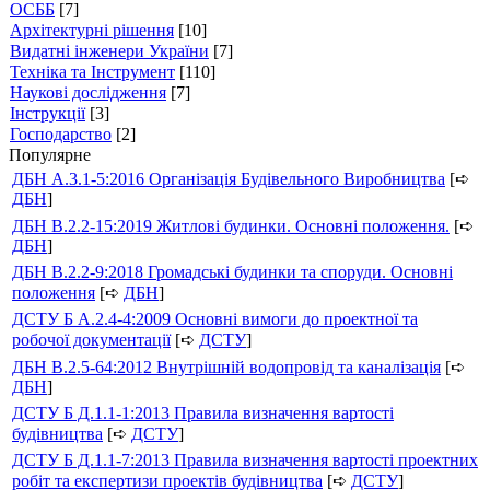
ОСББ
[7]
Архітектурні рішення
[10]
Видатні інженери України
[7]
Техніка та Інструмент
[110]
Наукові дослідження
[7]
Інструкції
[3]
Господарство
[2]
Популярне
ДБН А.3.1-5:2016 Організація Будівельного Виробництва
[➪
ДБН
]
ДБН В.2.2-15:2019 Житлові будинки. Основні положення.
[➪
ДБН
]
ДБН В.2.2-9:2018 Громадські будинки та споруди. Основні
положення
[➪
ДБН
]
ДСТУ Б А.2.4-4:2009 Основні вимоги до проектної та
робочої документації
[➪
ДСТУ
]
ДБН В.2.5-64:2012 Внутрішній водопровід та каналізація
[➪
ДБН
]
ДСТУ Б Д.1.1-1:2013 Правила визначення вартості
будівництва
[➪
ДСТУ
]
ДСТУ Б Д.1.1-7:2013 Правила визначення вартості проектних
робіт та експертизи проектів будівництва
[➪
ДСТУ
]