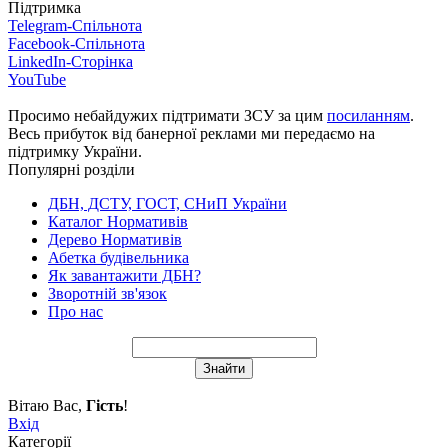
Підтримка
Telegram-Спільнота
Facebook-Спільнота
LinkedIn-Сторінка
YouTube
Просимо небайдужих підтримати ЗСУ за цим
посиланням
.
Весь прибуток від банерної реклами ми передаємо на
підтримку України.
Популярні розділи
ДБН, ДСТУ, ГОСТ, СНиП України
Каталог Нормативів
Дерево Нормативів
Абетка будівельника
Як завантажити ДБН?
Зворотній зв'язок
Про нас
Вітаю Вас
,
Гість
!
Вхід
Категорії