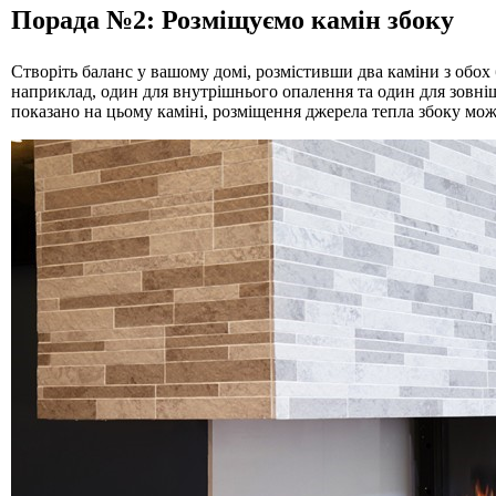
Порада №2: Розміщуємо камін збоку
Створіть баланс у вашому домі, розмістивши два каміни з обох 
наприклад, один для внутрішнього опалення та один для зовніш
показано на цьому каміні, розміщення джерела тепла збоку мо