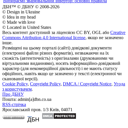
Вибираємо зварювальний інвертор: основні правила
ДБН™ © ДБНУ © 2008-2026
© Design in Ukraine
© Idea in my head
© Made with love
© Located in United States
Весь контент доступний за ліцензією CC BY, OGL або
Creative
Commons Attribution 4.0 International license
, якщо не зазначено
інше.
Розміщені на цьому порталі (сайті) довідкові документи
(електронні файли різних форматів), незважаючи на їх
схожість (автентичність) з оригіналами (друкованими чи
віртуальними виданнями), носять інформаційно-довідковий
характер (для некомерційної діяльності) і не мають статусу
офіційних, навіть якщо це зазначено у тексті (електронної чи
сканованої версії).
Cookie Policy
,
Copyright Policy
,
DMCA / Copyright Notice
,
Угода
з користувачем
.
Про ДБНУ
Пошта: admin[а]dbn.co.ua
RSS-стрічка
Ярославський пров. 1/3 Київ, 04071