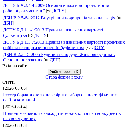
ДСТУ Б А.2.4-4:2009 Основні вимоги до проектної та
робочої документації
[➪
ДСТУ
]
ДБН В.2.5-64:2012 Внутрішній водопровід та каналізація
[➪
ДБН
]
ДСТУ Б Д.1.1-1:2013 Правила визначення вартості
будівництва
[➪
ДСТУ
]
ДСТУ Б Д.1.1-7:2013 Правила визначення вартості проектних
робіт та експертизи проектів будівництва
[➪
ДСТУ
]
ДБН В.2.2-15-2005 Будинки і споруди. Житлові будинки.
Основні положення
[➪
ДБН
]
Вхід на сайт
Увійти через uID
Стара форма входу
Статті
[2026-08-05]
Реєстр боржників: як перевірити заборгованості фізичних
осіб та компаній
[2026-08-04]
Подібні компанії: як знаходити нових клієнтів і конкурентів
на своєму ринку
[2026-08-03]