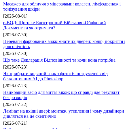
Масажер для обличчя з мінералами: колаген, лімфодренаж і
тонізування шкіри
[2026-08-01]
е-ВОД: Що таке Електронний Військово-Обліковий
Документ та як отримати?
[2026-07-30]
Переваги фарбованих міжкімнатних дверей: колір, покриття і
довговічність
[2026-07-30]
Що таке Декларація Відповідності та коли вона потрібна
[2026-07-23]
Як прибрати водяний знак з фото: 6 інструментів від
безкоштовних AI до Photoshop
[2026-07-23]
Найкращий засіб для миття вікон: що справді дає результат
без розводів
[2026-07-22]
Ламінат на вхідні двері: монтаж, утеплення і чому дизайнери
дивляться на це скептично
[2026-07-21]