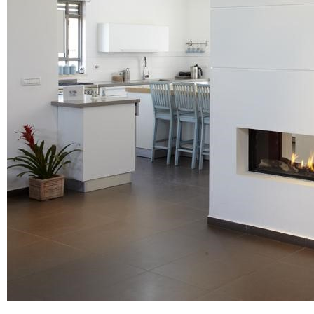
Д 1. Нормування
+
Д 1.1.
Д 1.2.
Д 2. Кошториси
Статті
Абетка