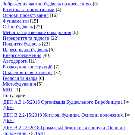
Зображення частин будівель на кресленнях
[8]
Розмітка за нормативами
[4]
Основи проектування
[16]
Фундаменти
[15]
Стіни будівель
[27]
Меблі та торгівельне обладнання
[6]
Перекриття та підлоги
[22]
Покриття будівель
[23]
Перегородки будівель
[6]
Енергозбереження
[40]
Автодороги
[11]
Розрахунок конструкцій
[7]
Опалення та вентиляція
[32]
Геології та надра
[6]
Містобудування
[5]
МНГ
[1]
Популярне
ДБН А.3.1-5:2016 Організація Будівельного Виробництва
[➪
ДБН
]
ДБН В.2.2-15:2019 Житлові будинки. Основні положення.
[➪
ДБН
]
ДБН В.2.2-9:2018 Громадські будинки та споруди. Основні
положення
[➪
ДБН
]