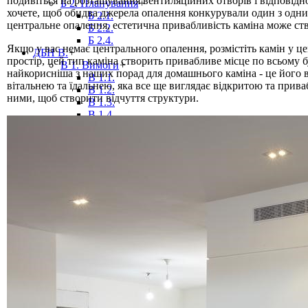
подивіться на розташування вентиляційних отворів і відповідн
Б 2. Планування
+
хочете, щоб обидва джерела опалення конкурували один з одни
Б 2.1.
центральне опалення, естетична привабливість каміна може ст
Б 2.2.
Б 2.4.
Якщо у вас немає центрального опалення, розмістіть камін у ц
ДБН В.
+
простір, цей тип каміна створить привабливе місце по всьому 
В 1. Вимоги
+
найкорисніша з наших порад для домашнього каміна - це його 
В 1.1.
вітальнею та їдальнею, яка все ще виглядає відкритою та прива
В 1.2.
ними, щоб створити відчуття структури.
В 1.3.
В 1.4.
В 2. Об'єкти, продукція
+
В 2.1.
В 2.2.
В 2.3.
В 2.4.
В 2.5.
В 2.6.
В 2.7.
В 2.8.
В 3. Експлуатація, ремонт
+
В 3.1.
В 3.2.
ДБН Г.
+
Г 1. Рекомендації
ДБН Д.
+