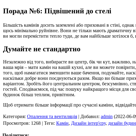
Порада №6: Підвішений до стелі
Більшість камінів досить заземлені або приховані в стіні, однак
щось мінімально руйнівне. Вони не тільки мають драматичну в
ви могли перемістити тепло туди, де вам найбільше хотілося б, 
Думайте не стандартно
Незалежно від того, вибираєте ви центр, бік чи кут, важливо,
ваша мрія – мати камін на вашій кухні, але ви можете повірити
того, щоб намагатися зменшити ваше бачення, подумайте, наскі
наскільки добре вони поєднуються разом. Якщо ви більше прих
варіантом. Зробіть його центральним центром, безсумнівно, ст
гостей. Сподіваємося, під час пошуку найкращого місця для с
будинок більш теплим, привітним.
Щоб отримати більше інформації про сучасні каміни, відвідайте
Категория
:
Опалення та вентиляція
|
Добавил
:
admin
(2022-06-0
Просмотров
:
1268
|
Теги
:
Камін
,
Дизайн інтер'єру
,
дизайн будин
Поділитися: