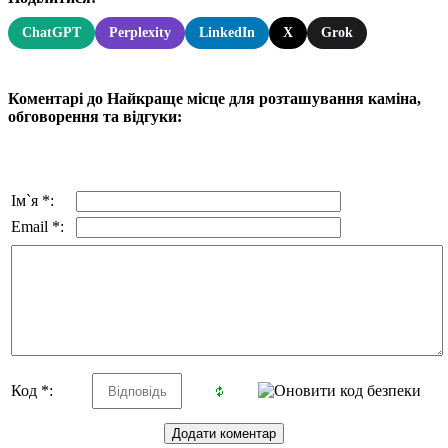
ChatGPT
Perplexity
LinkedIn
X
Grok
Коментарі до Найкраще місце для розташування каміна,
обговорення та відгуки:
Ім`я *:
Email *:
Код *: