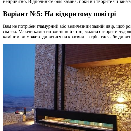
непривітно. Відпочиньте біля каміна, поки ви творите чи займ
Варіант №5: На відкритому повітрі
Вам не потрібен гламурний або величезний задній двір, щоб ро
сім’єю. Маючи камін на зовнішній стіні, можна створити чудов
каміном ви можете дивитися на краєвид і зігріватися або дивит