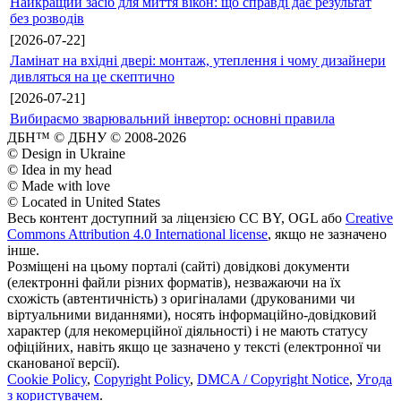
Найкращий засіб для миття вікон: що справді дає результат
без розводів
[2026-07-22]
Ламінат на вхідні двері: монтаж, утеплення і чому дизайнери
дивляться на це скептично
[2026-07-21]
Вибираємо зварювальний інвертор: основні правила
ДБН™ © ДБНУ © 2008-2026
© Design in Ukraine
© Idea in my head
© Made with love
© Located in United States
Весь контент доступний за ліцензією CC BY, OGL або
Creative
Commons Attribution 4.0 International license
, якщо не зазначено
інше.
Розміщені на цьому порталі (сайті) довідкові документи
(електронні файли різних форматів), незважаючи на їх
схожість (автентичність) з оригіналами (друкованими чи
віртуальними виданнями), носять інформаційно-довідковий
характер (для некомерційної діяльності) і не мають статусу
офіційних, навіть якщо це зазначено у тексті (електронної чи
сканованої версії).
Cookie Policy
,
Copyright Policy
,
DMCA / Copyright Notice
,
Угода
з користувачем
.