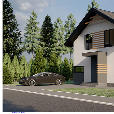
Б 2. Планування
+
Б 2.1.
Б 2.2.
Б 2.4.
ДБН В.
+
В 1. Вимоги
+
В 1.1.
В 1.2.
В 1.3.
В 1.4.
В 2. Об'єкти, продукція
+
В 2.1.
В 2.2.
В 2.3.
В 2.4.
В 2.5.
В 2.6.
В 2.7.
В 2.8.
В 3. Експлуатація, ремонт
+
В 3.1.
В 3.2.
ДБН Г.
+
Г 1. Рекомендації
ДБН Д.
+