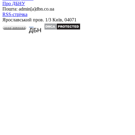
Про ДБНУ
Пошта: admin[а]dbn.co.ua
RSS-стрічка
Ярославський пров. 1/3 Київ, 04071