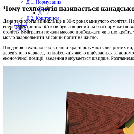
Д 1. Нормування
+
Чому технологія називається канадськ
Д 1.1.
Д 1.2.
Д 2. Кошториси
Дана технологія виникла ще в 30-х роках минулого століття. Назв
Статті
енергоефективних об'єктів був створений на базі норм житлов
Абетка
століття іммігранти почали масово приїжджати як в цю країну,
могло задовольнити високий попит на житло.
Під даною технологією в нашій країні розуміють два різних вид
дерев'яного каркаса, теплоізоляція якого відбувається за допо
економічної позиції, зведення відбувається швидше. Розглянемо