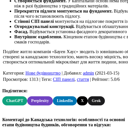
Створюється фундамент.
У капітальній основі нема пот
ніж в разі будівництва з традиційних матеріалів.
Перекриття підлоги монтуються на фундамент.
Відбува
після чого встановлюють підлогу.
Стінові СІП панелі
монтуються на підлогове покриття із
Огороджувальні конструкції.
Відбувається облаштування 
Фасад.
Відбувається установка фасадного декоративного 
Внутрішнє оздоблення.
Кінцевим етапом будівництва є в
смаків господарів.
Подібне житло компанія «Бауен Хаус» зводить із зовнішньою о
створені за канадською технологією, мають високу міцність, во
створюється оптимальний мікроклімат для життя людини, воно
Категория
:
Нове будівництво
|
Добавил
:
admin
(2021-03-15)
Просмотров
:
1313
|
Теги
:
СІП панелі
,
стаття
|
Рейтинг
:
5.0
/
6
Поділитися:
ChatGPT
Perplexity
LinkedIn
X
Grok
Коментарі до Канадська технологія: особливості та основні
етапи будівництва будинків, обговорення та відгуки: