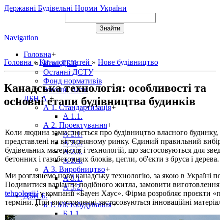
Державні Будівельні Норми України
Navigation
Головна
+
Головна
»
Каталог статей
»
Нове будівництво
Нові ДБН
Останні ДСТУ
Фонд нормативів
Канадська технологія: особливості та
Закони, Акти
ДБН А.
+
основні етапи будівництва будинків
А 1. Стандартизація
+
А 1.1.
А 2. Проектування
+
Коли людина замислюється про будівництво власного будинку, п
А 2.1.
представлені на вітчизняному ринку. Єдиний правильний вибір 
А 2.2.
будівельних матеріалів і технологій, що застосовуються для зв
А 2.3.
бетонних і газобетонних блоків, цегли, об'єкти з бруса і дерева
А 2.4.
А 3. Виробництво
+
Ми розглянемо нову канадську технологію, за якою в Україні п
А 3.1.
Подивитися варіанти подібного житла, замовити виготовлення
А 3.2.
tehnologii/
у компанії «Бауен Хаус». Фірма розробляє проєкти «п
ДБН Б.
+
терміни. При виготовленні застосовуються інноваційні матеріа
Б 1. Містобудування
+
Б 1.1.