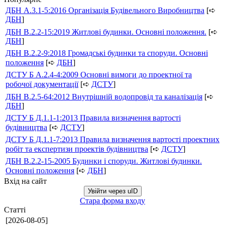
ДБН А.3.1-5:2016 Організація Будівельного Виробництва
[➪
ДБН
]
ДБН В.2.2-15:2019 Житлові будинки. Основні положення.
[➪
ДБН
]
ДБН В.2.2-9:2018 Громадські будинки та споруди. Основні
положення
[➪
ДБН
]
ДСТУ Б А.2.4-4:2009 Основні вимоги до проектної та
робочої документації
[➪
ДСТУ
]
ДБН В.2.5-64:2012 Внутрішній водопровід та каналізація
[➪
ДБН
]
ДСТУ Б Д.1.1-1:2013 Правила визначення вартості
будівництва
[➪
ДСТУ
]
ДСТУ Б Д.1.1-7:2013 Правила визначення вартості проектних
робіт та експертизи проектів будівництва
[➪
ДСТУ
]
ДБН В.2.2-15-2005 Будинки і споруди. Житлові будинки.
Основні положення
[➪
ДБН
]
Вхід на сайт
Увійти через uID
Стара форма входу
Статті
[2026-08-05]