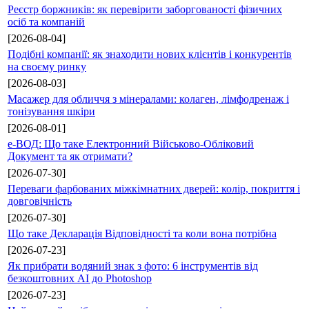
Реєстр боржників: як перевірити заборгованості фізичних
осіб та компаній
[2026-08-04]
Подібні компанії: як знаходити нових клієнтів і конкурентів
на своєму ринку
[2026-08-03]
Масажер для обличчя з мінералами: колаген, лімфодренаж і
тонізування шкіри
[2026-08-01]
е-ВОД: Що таке Електронний Військово-Обліковий
Документ та як отримати?
[2026-07-30]
Переваги фарбованих міжкімнатних дверей: колір, покриття і
довговічність
[2026-07-30]
Що таке Декларація Відповідності та коли вона потрібна
[2026-07-23]
Як прибрати водяний знак з фото: 6 інструментів від
безкоштовних AI до Photoshop
[2026-07-23]