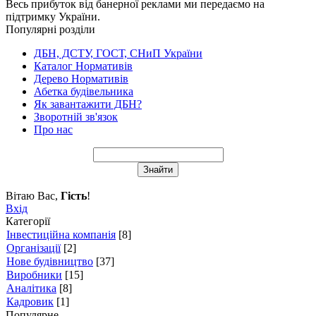
Весь прибуток від банерної реклами ми передаємо на
підтримку України.
Популярні розділи
ДБН, ДСТУ, ГОСТ, СНиП України
Каталог Нормативів
Дерево Нормативів
Абетка будівельника
Як завантажити ДБН?
Зворотній зв'язок
Про нас
Вітаю Вас
,
Гість
!
Вхід
Категорії
Інвестиційна компанія
[8]
Організації
[2]
Нове будівництво
[37]
Виробники
[15]
Аналітика
[8]
Кадровик
[1]
Популярне