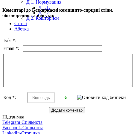
Д 1. Нормування
+
Д 1.1.
Коментарі до Безкаркасні комишито-сирцеві стіни,
Д 1.2.
обговорення та відгуки:
Д 2. Кошториси
Статті
Абетка
Ім`я *:
Email *:
Код *:
Підтримка
Telegram-Спільнота
Facebook-Спільнота
LinkedIn-Сторінка