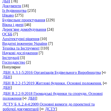
ДБН
[78]
Документи
[18]
Із будівництва
[235]
Цікаво
[275]
Будівельне проектування
[229]
Вікна і двері
[46]
Дерев’яне домобудування
[24]
ОСББ
[7]
Архітектурні рішення
[10]
Видатні інженери України
[7]
Техніка та Інструмент
[110]
Наукові дослідження
[7]
Інструкції
[3]
Господарство
[2]
Популярне
ДБН А.3.1-5:2016 Організація Будівельного Виробництва
[➪
ДБН
]
ДБН В.2.2-15:2019 Житлові будинки. Основні положення.
[➪
ДБН
]
ДБН В.2.2-9:2018 Громадські будинки та споруди. Основні
положення
[➪
ДБН
]
ДСТУ Б А.2.4-4:2009 Основні вимоги до проектної та
робочої документації
[➪
ДСТУ
]