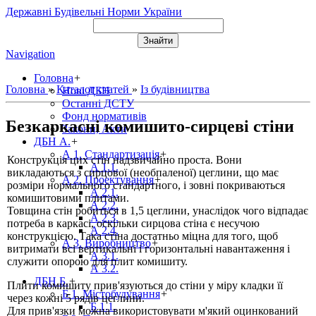
Державні Будівельні Норми України
Navigation
Головна
+
Головна
»
Каталог статей
»
Із будівництва
Нові ДБН
Останні ДСТУ
Фонд нормативів
Безкаркасні комишито-сирцеві стіни
Закони, Акти
ДБН А.
+
А 1. Стандартизація
+
Конструкція цих стін надзвичайно проста. Вони
А 1.1.
викладаються з сирцової (необпаленої) цеглини, що має
А 2. Проектування
+
розміри нормального стандартного, і зовні покриваються
А 2.1.
комишитовими плитами.
А 2.2.
Товщина стін робиться в 1,5 цеглини, унаслідок чого відпадає
А 2.3.
потреба в каркасі, оскільки сирцова стіна є несучою
А 2.4.
конструкцією. Така стіна достатньо міцна для того, щоб
А 3. Виробництво
+
витримати всі вертикальні і горизонтальні навантаження і
А 3.1.
служити опорою для плит комишиту.
А 3.2.
ДБН Б.
+
Плити комишиту прив'язуються до стіни у міру кладки її
Б 1. Містобудування
+
через кожні 5 рядів цеглини.
Б 1.1.
Для прив'язки можна використовувати м'який оцинкований