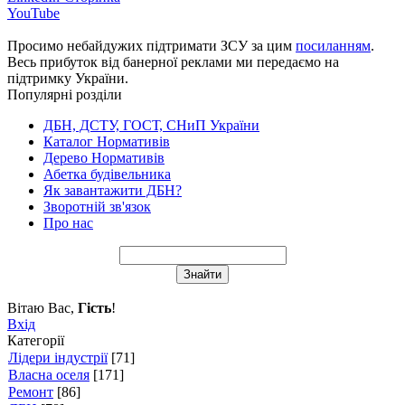
YouTube
Просимо небайдужих підтримати ЗСУ за цим
посиланням
.
Весь прибуток від банерної реклами ми передаємо на
підтримку України.
Популярні розділи
ДБН, ДСТУ, ГОСТ, СНиП України
Каталог Нормативів
Дерево Нормативів
Абетка будівельника
Як завантажити ДБН?
Зворотній зв'язок
Про нас
Вітаю Вас
,
Гість
!
Вхід
Категорії
Лідери індустрії
[71]
Власна оселя
[171]
Ремонт
[86]