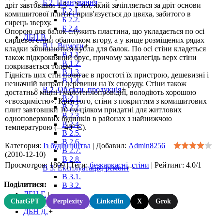
Б 2. Планування
+
дріт завтовшки 1,5—2 мм, який зачіпляється за дріт основи
Б 2.1.
комишитової плити і прив'язується до цвяха, забитого в
Б 2.2.
сирець зверху.
Б 2.4.
Опорою для балок служить пластина, що укладається по осі
ДБН В.
+
сирцевої стіни обаполком вгору, а у вище розміщених рядах
В 1. Вимоги
+
кладки залишаються кубла для балок. По осі стіни кладеться
В 1.1.
також підкроквяний брус, причому заздалегідь верх стіни
В 1.2.
покривається толем.
В 1.3.
Гідність цих стін полягає в простоті їх пристрою, дешевизні і
В 1.4.
незначній витраті деревини на їх споруду. Стіни також
В 2. Об'єкти, продукція
+
достатньо міцні і малотеплопровідні, володіють хорошою
В 2.1.
«гвоздимістю». Крім того, стіни з покриттям з комишитових
В 2.2.
плит завтовшки 10 см цілком придатні для житлових
В 2.3.
одноповерхових будинків в районах з найнижчою
В 2.4.
температурою (—40° С).
В 2.5.
В 2.6.
Категория
:
Із будівництва
|
Добавил
:
Admin8256
В 2.7.
(2010-12-10)
В 2.8.
Просмотров
:
1809
|
Теги
:
безкаркасні
,
стіни
|
Рейтинг
:
4.0
/
1
В 3. Експлуатація, ремонт
+
В 3.1.
Поділитися:
В 3.2.
ДБН Г.
+
ChatGPT
Perplexity
LinkedIn
X
Grok
Г 1. Рекомендації
ДБН Д.
+