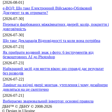
[2026-08-01]
е-ВОД: Що таке Електронний Військово-Обліковий
Документ та як отримати?
[2026-07-30]
Переваги фарбованих міжкімнатних дверей: колір, покриття і
довговічність
[2026-07-30]
Що таке Декларація Відповідності та коли вона потрібна
[2026-07-23]
Як прибрати водяний знак з фото: 6 інструментів від
безкоштовних AI до Photoshop
[2026-07-23]
Найкращий засіб для миття вікон: що справді дає результат
без розводів
[2026-07-22]
Ламінат на вхідні двері: монтаж, утеплення і чому дизайнери
дивляться на це скептично
[2026-07-21]
Вибираємо зварювальний інвертор: основні правила
ДБН™ © ДБНУ © 2008-2026
© Design in Ukraine