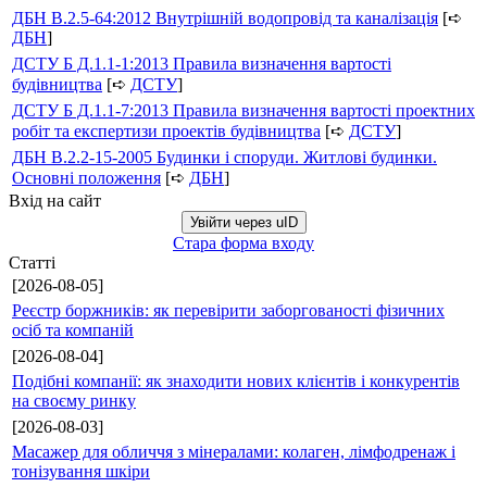
ДБН В.2.5-64:2012 Внутрішній водопровід та каналізація
[➪
ДБН
]
ДСТУ Б Д.1.1-1:2013 Правила визначення вартості
будівництва
[➪
ДСТУ
]
ДСТУ Б Д.1.1-7:2013 Правила визначення вартості проектних
робіт та експертизи проектів будівництва
[➪
ДСТУ
]
ДБН В.2.2-15-2005 Будинки і споруди. Житлові будинки.
Основні положення
[➪
ДБН
]
Вхід на сайт
Увійти через uID
Стара форма входу
Статті
[2026-08-05]
Реєстр боржників: як перевірити заборгованості фізичних
осіб та компаній
[2026-08-04]
Подібні компанії: як знаходити нових клієнтів і конкурентів
на своєму ринку
[2026-08-03]
Масажер для обличчя з мінералами: колаген, лімфодренаж і
тонізування шкіри