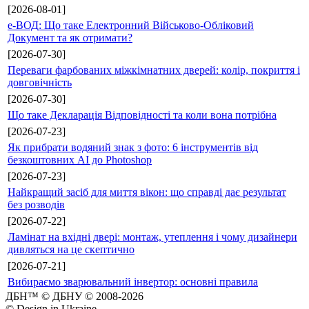
[2026-08-01]
е-ВОД: Що таке Електронний Військово-Обліковий
Документ та як отримати?
[2026-07-30]
Переваги фарбованих міжкімнатних дверей: колір, покриття і
довговічність
[2026-07-30]
Що таке Декларація Відповідності та коли вона потрібна
[2026-07-23]
Як прибрати водяний знак з фото: 6 інструментів від
безкоштовних AI до Photoshop
[2026-07-23]
Найкращий засіб для миття вікон: що справді дає результат
без розводів
[2026-07-22]
Ламінат на вхідні двері: монтаж, утеплення і чому дизайнери
дивляться на це скептично
[2026-07-21]
Вибираємо зварювальний інвертор: основні правила
ДБН™ © ДБНУ © 2008-2026
© Design in Ukraine