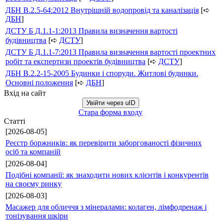
ДБН В.2.5-64:2012 Внутрішній водопровід та каналізація
[➪
ДБН
]
ДСТУ Б Д.1.1-1:2013 Правила визначення вартості
будівництва
[➪
ДСТУ
]
ДСТУ Б Д.1.1-7:2013 Правила визначення вартості проектних
робіт та експертизи проектів будівництва
[➪
ДСТУ
]
ДБН В.2.2-15-2005 Будинки і споруди. Житлові будинки.
Основні положення
[➪
ДБН
]
Вхід на сайт
Увійти через uID
Стара форма входу
Статті
[2026-08-05]
Реєстр боржників: як перевірити заборгованості фізичних
осіб та компаній
[2026-08-04]
Подібні компанії: як знаходити нових клієнтів і конкурентів
на своєму ринку
[2026-08-03]
Масажер для обличчя з мінералами: колаген, лімфодренаж і
тонізування шкіри