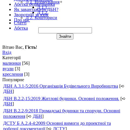
Д 1. Нормування
+
Абетка будівельника
Д 1.1.
Як завантажити ДБН?
Д 1.2.
Зворотній зв'язок
Д 2. Кошториси
Про нас
Статті
Абетка
Вітаю Вас
,
Гість
!
Вхід
Категорії
малюнки
[56]
вузли
[3]
креслення
[3]
Популярне
ДБН А.3.1-5:2016 Організація Будівельного Виробництва
[➪
ДБН
]
ДБН В.2.2-15:2019 Житлові будинки. Основні положення.
[➪
ДБН
]
ДБН В.2.2-9:2018 Громадські будинки та споруди. Основні
положення
[➪
ДБН
]
ДСТУ Б А.2.4-4:2009 Основні вимоги до проектної та
робочої документації
[➪
ДСТУ
]