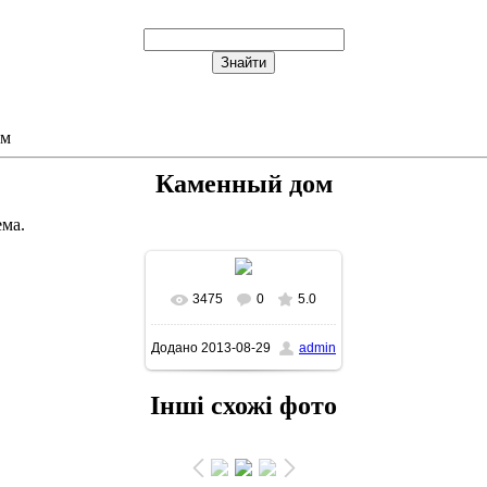
ом
Каменный дом
ема.
3475
0
5.0
В реальном размере
Додано
2013-08-29
admin
598x571
/ 104.1Kb
Інші схожі фото