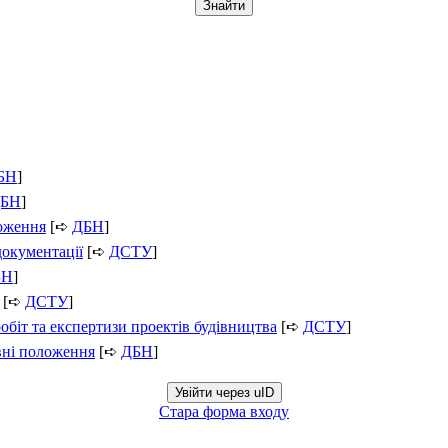
БН
]
БН
]
ложення
[➪
ДБН
]
документації
[➪
ДСТУ
]
БН
]
[➪
ДСТУ
]
обіт та експертизи проектів будівництва
[➪
ДСТУ
]
вні положення
[➪
ДБН
]
Увійти через uID
Стара форма входу