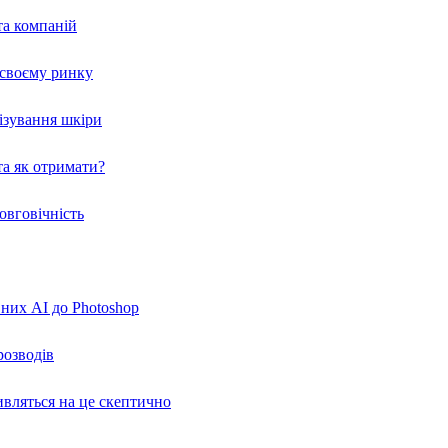
та компаній
а своєму ринку
нізування шкіри
а як отримати?
овговічність
вних AI до Photoshop
розводів
ивляться на це скептично