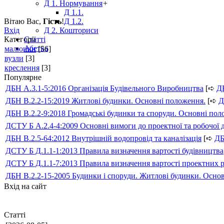
Д 1. Нормування
+
Д 1.1.
Вітаю Вас
,
Гість
!
Д 1.2.
Вхід
Д 2. Кошториси
Категорії
Статті
Абетка
малюнки
[56]
вузли
[3]
креслення
[3]
Популярне
ДБН А.3.1-5:2016 Організація Будівельного Виробництва
[➪
Д
ДБН В.2.2-15:2019 Житлові будинки. Основні положення.
[➪
Д
ДБН В.2.2-9:2018 Громадські будинки та споруди. Основні по
ДСТУ Б А.2.4-4:2009 Основні вимоги до проектної та робочої 
ДБН В.2.5-64:2012 Внутрішній водопровід та каналізація
[➪
Д
ДСТУ Б Д.1.1-1:2013 Правила визначення вартості будівництва
ДСТУ Б Д.1.1-7:2013 Правила визначення вартості проектних р
ДБН В.2.2-15-2005 Будинки і споруди. Житлові будинки. Осно
Вхід на сайт
Статті