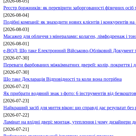
[2026-08-05]
Реєстр боржників: як перевірити заборгованості фізичних осіб 
[2026-08-04]
Подібні компанії: як знаходити нових клієнтів і конкурентів н
[2026-08-03]
Масажер для обличчя з мінералами: колаген, лімфодренаж і то
[2026-08-01]
е-ВОД: Що таке Електронний Військово-Обліковий Документ т
[2026-07-30]
Переваги фарбованих міжкімнатних дверей: колір, покриття і д
[2026-07-30]
Що таке Декларація Відповідності та коли вона потрібна
[2026-07-23]
Як прибрати водяний знак з фото: 6 інструментів від безкошто
[2026-07-23]
Найкращий засіб для миття вікон: що справді дає результат без 
[2026-07-22]
Ламінат на вхідні двері: монтаж, утеплення і чому дизайнери д
[2026-07-21]