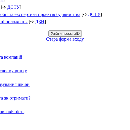
[➪
ДСТУ
]
обіт та експертизи проектів будівництва
[➪
ДСТУ
]
вні положення
[➪
ДБН
]
Увійти через uID
Стара форма входу
та компаній
а своєму ринку
нізування шкіри
а як отримати?
овговічність