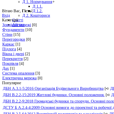
Д 1. Нормування
+
Д 1.1.
Вітаю Вас
,
Гість
!
Д 1.2.
Вхід
Д 2. Кошториси
Категорії
Статті
Абетка
Зовнішні мережі
[0]
Фундаменти
[10]
Стіни
[15]
Перегородки
[0]
Каркас
[1]
Підлога
[4]
Вікна і двері
[2]
Перекриття
[2]
Покрівля
[4]
Дах
[1]
Система опалення
[3]
Електрична мережа
[0]
Популярне
ДБН А.3.1-5:2016 Організація Будівельного Виробництва
[➪
Д
ДБН В.2.2-15:2019 Житлові будинки. Основні положення.
[➪
Д
ДБН В.2.2-9:2018 Громадські будинки та споруди. Основні по
ДСТУ Б А.2.4-4:2009 Основні вимоги до проектної та робочої 
ДБН В.2.5-64:2012 Внутрішній водопровід та каналізація
[➪
Д