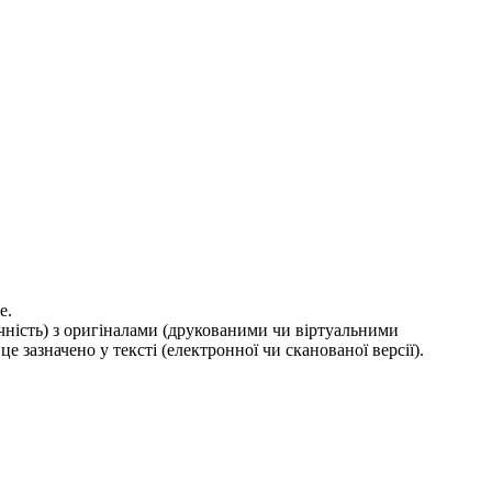
е.
ичність) з оригіналами (друкованими чи віртуальними
е зазначено у тексті (електронної чи сканованої версії).