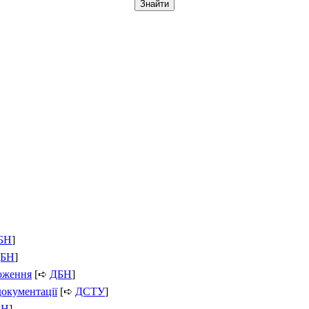
БН
]
БН
]
ложення
[➪
ДБН
]
документації
[➪
ДСТУ
]
БН
]