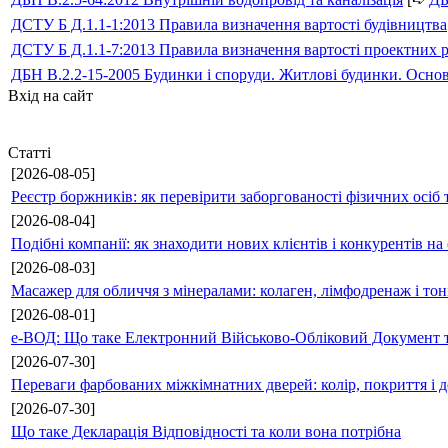
ДСТУ Б Д.1.1-1:2013 Правила визначення вартості будівництва
ДСТУ Б Д.1.1-7:2013 Правила визначення вартості проектних р
ДБН В.2.2-15-2005 Будинки і споруди. Житлові будинки. Осно
Вхід на сайт
Статті
[2026-08-05]
Реєстр боржників: як перевірити заборгованості фізичних осіб 
[2026-08-04]
Подібні компанії: як знаходити нових клієнтів і конкурентів н
[2026-08-03]
Масажер для обличчя з мінералами: колаген, лімфодренаж і то
[2026-08-01]
е-ВОД: Що таке Електронний Військово-Обліковий Документ т
[2026-07-30]
Переваги фарбованих міжкімнатних дверей: колір, покриття і д
[2026-07-30]
Що таке Декларація Відповідності та коли вона потрібна