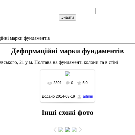
ійні марки фундаментів
Деформаційні марки фундаментів
евського, 21 у м. Полтава на фундаменті колони та в стіні
2301
0
5.0
В реальном размере
Додано
2014-03-19
admin
1038x544
/ 537.3Kb
Інші схожі фото