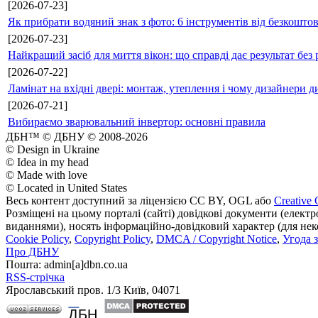
[2026-07-23]
Як прибрати водяний знак з фото: 6 інструментів від безкошто
[2026-07-23]
Найкращий засіб для миття вікон: що справді дає результат без 
[2026-07-22]
Ламінат на вхідні двері: монтаж, утеплення і чому дизайнери д
[2026-07-21]
Вибираємо зварювальний інвертор: основні правила
ДБН™ © ДБНУ © 2008-2026
© Design in Ukraine
© Idea in my head
© Made with love
© Located in United States
Весь контент доступний за ліцензією CC BY, OGL або
Creative 
Розміщені на цьому порталі (сайті) довідкові документи (елект
виданнями), носять інформаційно-довідковий характер (для неком
Cookie Policy
,
Copyright Policy
,
DMCA / Copyright Notice
,
Угода 
Про ДБНУ
Пошта: admin[а]dbn.co.ua
RSS-стрічка
Ярославський пров. 1/3 Київ, 04071