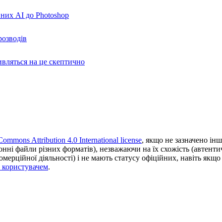
вних AI до Photoshop
розводів
ивляться на це скептично
Commons Attribution 4.0 International license
, якщо не зазначено інш
ронні файли різних форматів), незважаючи на їх схожість (автент
ерційної діяльності) і не мають статусу офіційних, навіть якщо ц
з користувачем
.