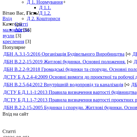
Д 1. Нормування
+
Д 1.1.
Вітаю Вас
,
Гість
!
Д 1.2.
Вхід
Д 2. Кошториси
Категорії
Статті
Абетка
малюнки
[56]
вузли
[3]
креслення
[3]
Популярне
ДБН А.3.1-5:2016 Організація Будівельного Виробництва
[➪
Д
ДБН В.2.2-15:2019 Житлові будинки. Основні положення.
[➪
Д
ДБН В.2.2-9:2018 Громадські будинки та споруди. Основні по
ДСТУ Б А.2.4-4:2009 Основні вимоги до проектної та робочої 
ДБН В.2.5-64:2012 Внутрішній водопровід та каналізація
[➪
Д
ДСТУ Б Д.1.1-1:2013 Правила визначення вартості будівництва
ДСТУ Б Д.1.1-7:2013 Правила визначення вартості проектних р
ДБН В.2.2-15-2005 Будинки і споруди. Житлові будинки. Осно
Вхід на сайт
Статті