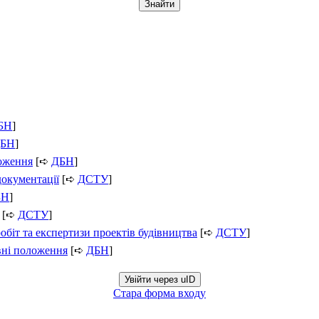
БН
]
БН
]
ложення
[➪
ДБН
]
документації
[➪
ДСТУ
]
БН
]
[➪
ДСТУ
]
обіт та експертизи проектів будівництва
[➪
ДСТУ
]
вні положення
[➪
ДБН
]
Увійти через uID
Стара форма входу