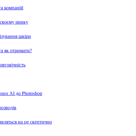
та компаній
а своєму ринку
нізування шкіри
а як отримати?
овговічність
вних AI до Photoshop
розводів
ивляться на це скептично