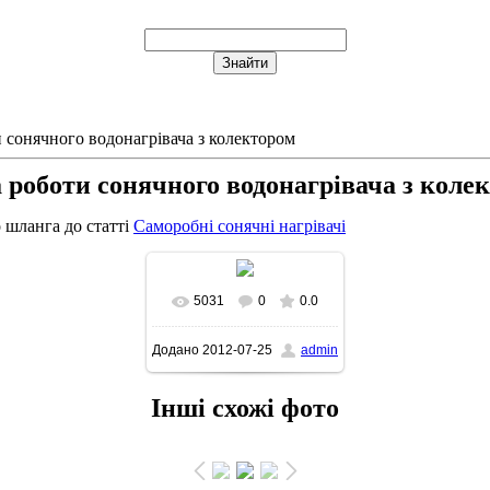
 сонячного водонагрівача з колектором
 роботи сонячного водонагрівача з коле
 шланга до статті
Саморобні сонячні нагрівачі
5031
0
0.0
В реальном размере
Додано
2012-07-25
admin
520x637
/ 61.6Kb
Інші схожі фото