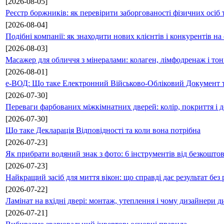
[2026-08-05]
Реєстр боржників: як перевірити заборгованості фізичних осіб 
[2026-08-04]
Подібні компанії: як знаходити нових клієнтів і конкурентів н
[2026-08-03]
Масажер для обличчя з мінералами: колаген, лімфодренаж і то
[2026-08-01]
е-ВОД: Що таке Електронний Військово-Обліковий Документ т
[2026-07-30]
Переваги фарбованих міжкімнатних дверей: колір, покриття і д
[2026-07-30]
Що таке Декларація Відповідності та коли вона потрібна
[2026-07-23]
Як прибрати водяний знак з фото: 6 інструментів від безкошто
[2026-07-23]
Найкращий засіб для миття вікон: що справді дає результат без 
[2026-07-22]
Ламінат на вхідні двері: монтаж, утеплення і чому дизайнери д
[2026-07-21]