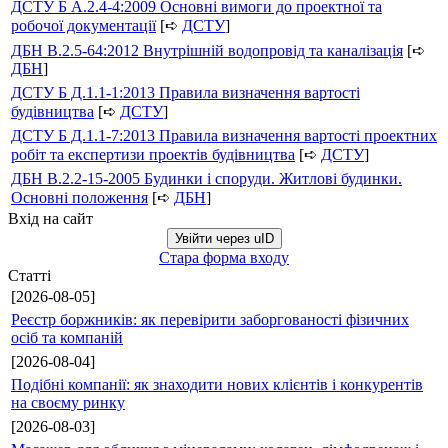
ДСТУ Б А.2.4-4:2009 Основні вимоги до проектної та
робочої документації
[➪
ДСТУ
]
ДБН В.2.5-64:2012 Внутрішній водопровід та каналізація
[➪
ДБН
]
ДСТУ Б Д.1.1-1:2013 Правила визначення вартості
будівництва
[➪
ДСТУ
]
ДСТУ Б Д.1.1-7:2013 Правила визначення вартості проектних
робіт та експертизи проектів будівництва
[➪
ДСТУ
]
ДБН В.2.2-15-2005 Будинки і споруди. Житлові будинки.
Основні положення
[➪
ДБН
]
Вхід на сайт
Увійти через uID
Стара форма входу
Статті
[2026-08-05]
Реєстр боржників: як перевірити заборгованості фізичних
осіб та компаній
[2026-08-04]
Подібні компанії: як знаходити нових клієнтів і конкурентів
на своєму ринку
[2026-08-03]