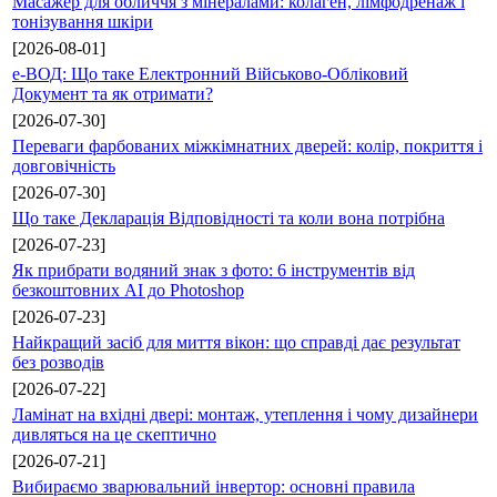
Масажер для обличчя з мінералами: колаген, лімфодренаж і
тонізування шкіри
[2026-08-01]
е-ВОД: Що таке Електронний Військово-Обліковий
Документ та як отримати?
[2026-07-30]
Переваги фарбованих міжкімнатних дверей: колір, покриття і
довговічність
[2026-07-30]
Що таке Декларація Відповідності та коли вона потрібна
[2026-07-23]
Як прибрати водяний знак з фото: 6 інструментів від
безкоштовних AI до Photoshop
[2026-07-23]
Найкращий засіб для миття вікон: що справді дає результат
без розводів
[2026-07-22]
Ламінат на вхідні двері: монтаж, утеплення і чому дизайнери
дивляться на це скептично
[2026-07-21]
Вибираємо зварювальний інвертор: основні правила