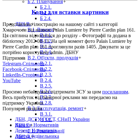
Б 2. Планування
+
Б 2.1.
Коды для вставки картинки
Б 2.2.
Б 2.4.
ДБН В.
+
Представлено ілюстрацію на нашому сайті з категорії
В 1. Вимоги
+
Хмарочоси під назвою Palais Lumiere by Pierre Cardin plan 161.
В 1.1.
Ця світлина відноситься до розділу - Фотографії та додана в
В 1.2.
бібліотеку 2012-08-13. На цей момент фото Palais Lumiere by
В 1.3.
Pierre Cardin plan 161 проглянули разів 1405. Дякувати за це
В 1.4.
потрібно користувачу admin. ДБНУ
В 2. Об'єкти, продукція
+
Підтримка
В 2.1.
Telegram-Спільнота
В 2.2.
Facebook-Спільнота
В 2.3.
LinkedIn-Сторінка
В 2.4.
YouTube
В 2.5.
В 2.6.
Просимо небайдужих підтримати ЗСУ за цим
посиланням
.
В 2.7.
Весь прибуток від банерної реклами ми передаємо на
В 2.8.
підтримку України.
В 3. Експлуатація, ремонт
+
Популярні розділи
В 3.1.
ДБН, ДСТУ, ГОСТ, СНиП України
В 3.2.
Каталог Нормативів
ДБН Г.
+
Дерево Нормативів
Г 1. Рекомендації
Абетка будівельника
ДБН Д.
+