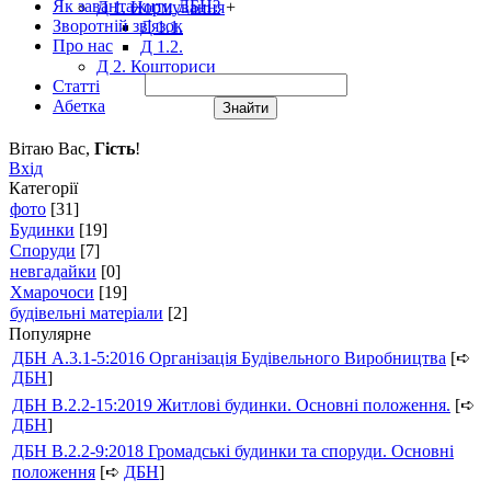
Як завантажити ДБН?
Д 1. Нормування
+
Зворотній зв'язок
Д 1.1.
Про нас
Д 1.2.
Д 2. Кошториси
Статті
Абетка
Вітаю Вас
,
Гість
!
Вхід
Категорії
фото
[31]
Будинки
[19]
Споруди
[7]
невгадайки
[0]
Хмарочоси
[19]
будівельні матеріали
[2]
Популярне
ДБН А.3.1-5:2016 Організація Будівельного Виробництва
[➪
ДБН
]
ДБН В.2.2-15:2019 Житлові будинки. Основні положення.
[➪
ДБН
]
ДБН В.2.2-9:2018 Громадські будинки та споруди. Основні
положення
[➪
ДБН
]