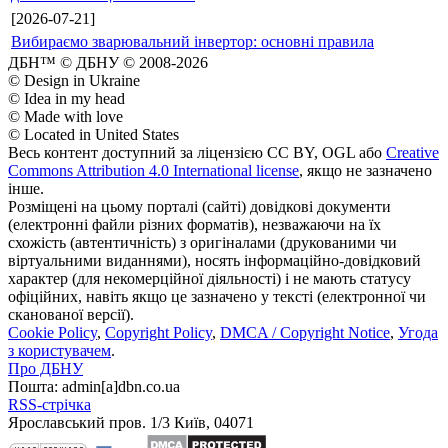
[2026-07-21]
Вибираємо зварювальний інвертор: основні правила
ДБН™ © ДБНУ © 2008-2026
© Design in Ukraine
© Idea in my head
© Made with love
© Located in United States
Весь контент доступний за ліцензією CC BY, OGL або
Creative
Commons Attribution 4.0 International license
, якщо не зазначено
інше.
Розміщені на цьому порталі (сайті) довідкові документи
(електронні файли різних форматів), незважаючи на їх
схожість (автентичність) з оригіналами (друкованими чи
віртуальними виданнями), носять інформаційно-довідковий
характер (для некомерційної діяльності) і не мають статусу
офіційних, навіть якщо це зазначено у тексті (електронної чи
сканованої версії).
Cookie Policy
,
Copyright Policy
,
DMCA / Copyright Notice
,
Угода
з користувачем
.
Про ДБНУ
Пошта: admin[а]dbn.co.ua
RSS-стрічка
Ярославський пров. 1/3 Київ, 04071