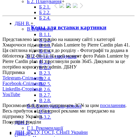
Б 2. Планування
+
Б 2.1.
Б 2.2.
Б 2.4.
ДБН В.
+
Коды для вставки картинки
В 1. Вимоги
+
В 1.1.
Представлено ілюстрацію на нашому сайті з категорії
В 1.2.
Хмарочоси під назвою Palais Lumiere by Pierre Cardin plan 41.
В 1.3.
Ця світлина відноситься до розділу - Фотографії та додана в
В 1.4.
бібліотеку 2012-08-13. На цей момент фото Palais Lumiere by
В 2. Об'єкти, продукція
+
Pierre Cardin plan 41 проглянули разів 3645. Дякувати за це
В 2.1.
потрібно користувачу admin. ДБНУ
В 2.2.
Підтримка
В 2.3.
Telegram-Спільнота
В 2.4.
Facebook-Спільнота
В 2.5.
LinkedIn-Сторінка
В 2.6.
YouTube
В 2.7.
В 2.8.
Просимо небайдужих підтримати ЗСУ за цим
посиланням
.
В 3. Експлуатація, ремонт
+
Весь прибуток від банерної реклами ми передаємо на
В 3.1.
підтримку України.
В 3.2.
Популярні розділи
ДБН Г.
+
Г 1. Рекомендації
ДБН, ДСТУ, ГОСТ, СНиП України
ДБН Д.
+