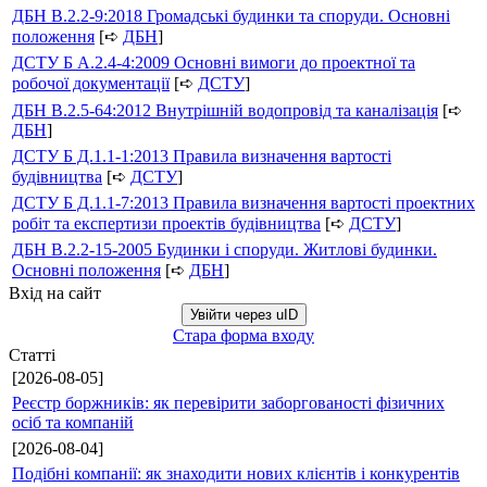
ДБН В.2.2-9:2018 Громадські будинки та споруди. Основні
положення
[➪
ДБН
]
ДСТУ Б А.2.4-4:2009 Основні вимоги до проектної та
робочої документації
[➪
ДСТУ
]
ДБН В.2.5-64:2012 Внутрішній водопровід та каналізація
[➪
ДБН
]
ДСТУ Б Д.1.1-1:2013 Правила визначення вартості
будівництва
[➪
ДСТУ
]
ДСТУ Б Д.1.1-7:2013 Правила визначення вартості проектних
робіт та експертизи проектів будівництва
[➪
ДСТУ
]
ДБН В.2.2-15-2005 Будинки і споруди. Житлові будинки.
Основні положення
[➪
ДБН
]
Вхід на сайт
Увійти через uID
Стара форма входу
Статті
[2026-08-05]
Реєстр боржників: як перевірити заборгованості фізичних
осіб та компаній
[2026-08-04]
Подібні компанії: як знаходити нових клієнтів і конкурентів