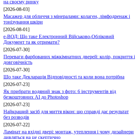
на своєму ринку
[2026-08-03]
Масажер для обличчя з мінералами: колаген, лімфодренаж і
тонізування шкіри
[2026-08-01]
е-ВОД: Що таке Електронний Військово-Обліковий
Документ та як отримати?
[2026-07-30]
Переваги фарбованих міжкімнатних дверей: колір, покриття і
довговічність
[2026-07-30]
Що таке Декларація Відповідності та коли вона потрібна
[2026-07-23]
Як прибрати водяний знак з фото: 6 інструментів від
безкоштовних AI до Photoshop
[2026-07-23]
Найкращий засіб для миття вікон: що справді дає результат
без розводів
[2026-07-22]
Ламінат на вхідні двері: монтаж, утеплення і чому дизайнери
дивляться на це скептично