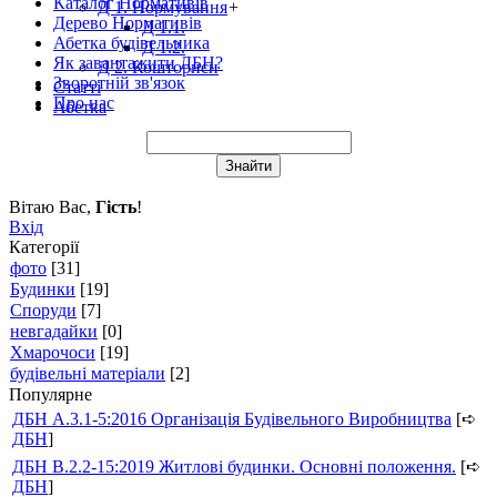
Каталог Нормативів
Д 1. Нормування
+
Дерево Нормативів
Д 1.1.
Абетка будівельника
Д 1.2.
Як завантажити ДБН?
Д 2. Кошториси
Зворотній зв'язок
Статті
Про нас
Абетка
Вітаю Вас
,
Гість
!
Вхід
Категорії
фото
[31]
Будинки
[19]
Споруди
[7]
невгадайки
[0]
Хмарочоси
[19]
будівельні матеріали
[2]
Популярне
ДБН А.3.1-5:2016 Організація Будівельного Виробництва
[➪
ДБН
]
ДБН В.2.2-15:2019 Житлові будинки. Основні положення.
[➪
ДБН
]