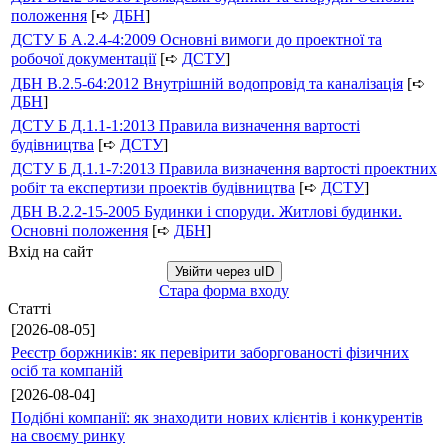
положення
[➪
ДБН
]
ДСТУ Б А.2.4-4:2009 Основні вимоги до проектної та
робочої документації
[➪
ДСТУ
]
ДБН В.2.5-64:2012 Внутрішній водопровід та каналізація
[➪
ДБН
]
ДСТУ Б Д.1.1-1:2013 Правила визначення вартості
будівництва
[➪
ДСТУ
]
ДСТУ Б Д.1.1-7:2013 Правила визначення вартості проектних
робіт та експертизи проектів будівництва
[➪
ДСТУ
]
ДБН В.2.2-15-2005 Будинки і споруди. Житлові будинки.
Основні положення
[➪
ДБН
]
Вхід на сайт
Увійти через uID
Стара форма входу
Статті
[2026-08-05]
Реєстр боржників: як перевірити заборгованості фізичних
осіб та компаній
[2026-08-04]
Подібні компанії: як знаходити нових клієнтів і конкурентів
на своєму ринку