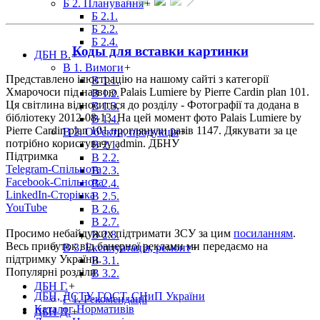
Б 2. Планування
+
Б 2.1.
Б 2.2.
Б 2.4.
Коды для вставки картинки
ДБН В.
+
В 1. Вимоги
+
Представлено ілюстрацію на нашому сайті з категорії
В 1.1.
Хмарочоси під назвою Palais Lumiere by Pierre Cardin plan 101.
В 1.2.
Ця світлина відноситься до розділу - Фотографії та додана в
В 1.3.
бібліотеку 2012-08-13. На цей момент фото Palais Lumiere by
В 1.4.
Pierre Cardin plan 101 проглянули разів 1147. Дякувати за це
В 2. Об'єкти, продукція
+
потрібно користувачу admin. ДБНУ
В 2.1.
Підтримка
В 2.2.
Telegram-Спільнота
В 2.3.
Facebook-Спільнота
В 2.4.
LinkedIn-Сторінка
В 2.5.
YouTube
В 2.6.
В 2.7.
Просимо небайдужих підтримати ЗСУ за цим
посиланням
.
В 2.8.
Весь прибуток від банерної реклами ми передаємо на
В 3. Експлуатація, ремонт
+
підтримку України.
В 3.1.
Популярні розділи
В 3.2.
ДБН Г.
+
ДБН, ДСТУ, ГОСТ, СНиП України
Г 1. Рекомендації
Каталог Нормативів
ДБН Д.
+