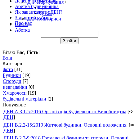
Дерево Нормативів
Д 1. Нормування
+
Абетка будівельника
Д 1.1.
Як завантажити ДБН?
Д 1.2.
Зворотній зв'язок
Д 2. Кошториси
Про нас
Статті
Абетка
Вітаю Вас
,
Гість
!
Вхід
Категорії
фото
[31]
Будинки
[19]
Споруди
[7]
невгадайки
[0]
Хмарочоси
[19]
будівельні матеріали
[2]
Популярне
ДБН А.3.1-5:2016 Організація Будівельного Виробництва
[➪
ДБН
]
ДБН В.2.2-15:2019 Житлові будинки. Основні положення.
[➪
ДБН
]
ДБН В.2.2-9:2018 Громадські будинки та споруди. Основні