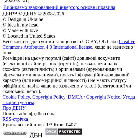
[2026-07-21]
Вибираємо зварювальний інвертор: основні правила
ДБН™ © ДБНУ © 2008-2026
© Design in Ukraine
© Idea in my head
© Made with love
© Located in United States
Весь контент доступний за ліцензією CC BY, OGL або
Creative
Commons Attribution 4.0 International license
, якщо не зазначено
інше.
Розміщені на цьому порталі (сайті) довідкові документи
(електронні файли різних форматів), незважаючи на їх
схожість (автентичність) з оригіналами (друкованими чи
віртуальними виданнями), носять інформаційно-довідковий
характер (для некомерційної діяльності) і не мають статусу
офіційних, навіть якщо це зазначено у тексті (електронної чи
сканованої версії).
Cookie Policy
,
Copyright Policy
,
DMCA / Copyright Notice
,
Угода
з користувачем
.
Про ДБНУ
Пошта: admin[а]dbn.co.ua
RSS-стрічка
Ярославський пров. 1/3 Київ, 04071