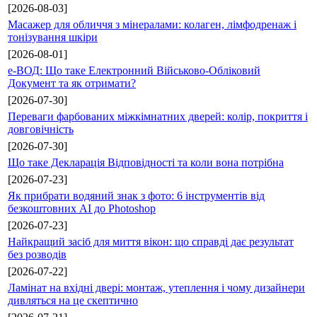
[2026-08-03]
Масажер для обличчя з мінералами: колаген, лімфодренаж і
тонізування шкіри
[2026-08-01]
е-ВОД: Що таке Електронний Військово-Обліковий
Документ та як отримати?
[2026-07-30]
Переваги фарбованих міжкімнатних дверей: колір, покриття і
довговічність
[2026-07-30]
Що таке Декларація Відповідності та коли вона потрібна
[2026-07-23]
Як прибрати водяний знак з фото: 6 інструментів від
безкоштовних AI до Photoshop
[2026-07-23]
Найкращий засіб для миття вікон: що справді дає результат
без розводів
[2026-07-22]
Ламінат на вхідні двері: монтаж, утеплення і чому дизайнери
дивляться на це скептично