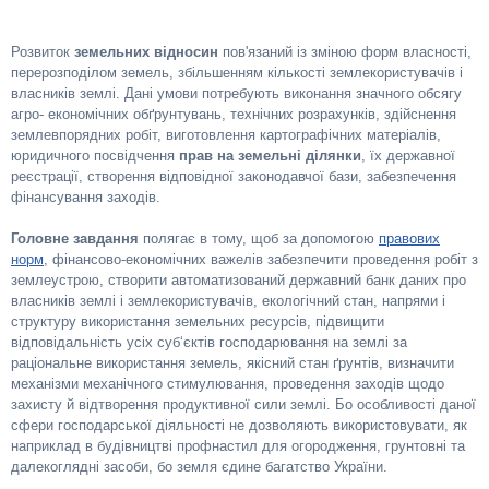
Розвиток
земельних відносин
пов'язаний із зміною форм власності,
перерозподілом земель, збільшенням кількості землекористувачів і
власників землі. Дані умови потребують виконання значного обсягу
агро- економічних обґрунтувань, технічних розрахунків, здійснення
землевпорядних робіт, виготовлення картографічних матеріалів,
юридичного посвідчення
прав на земельні ділянки
, їх державної
реєстрації, створення відповідної законодавчої бази, забезпечення
фінансування заходів.
Головне завдання
полягає в тому, щоб за допомогою
правових
норм
, фінансово-економічних важелів забезпечити проведення робіт з
землеустрою, створити автоматизований державний банк даних про
власників землі і землекористувачів, екологічний стан, напрями і
структуру використання земельних ресурсів, підвищити
відповідальність усіх суб‘єктів господарювання на землі за
раціональне використання земель, якісний стан ґрунтів, визначити
механізми механічного стимулювання, проведення заходів щодо
захисту й відтворення продуктивної сили землі. Бо особливості даної
сфери господарської діяльності не дозволяють використовувати, як
наприклад в будівництві профнастил для огородження, грунтовні та
далекоглядні засоби, бо земля єдине багатство України.