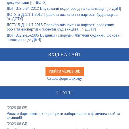
документації
[➪
ДСТУ
]
ДБН В.2.5-64:2012 Внутрішній водопровід та каналізація
[➪
ДБН
]
ДСТУ Б Д.1.1-1:2013 Правила визначення вартості будівництва
[➪
ДСТУ
]
ДСТУ Б Д.1.1-7:2013 Правила визначення вартості проектних
робіт та експертизи проектів будівництва
[➪
ДСТУ
]
ДБН В.2.2-15-2005 Будинки і споруди. Житлові будинки. Основні
положення
[➪
ДБН
]
ВХІД НА САЙТ
УВІЙТИ ЧЕРЕЗ UID
Стара форма входу
СТАТТІ
[2026-08-05]
Реєстр боржників: як перевірити заборгованості фізичних осіб та
компаній
[2026-08-04]