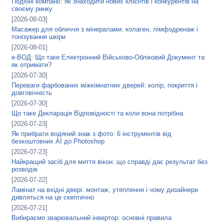
Подібні компанії: як знаходити нових клієнтів і конкурентів на
своєму ринку
[2026-08-03]
Масажер для обличчя з мінералами: колаген, лімфодренаж і
тонізування шкіри
[2026-08-01]
е-ВОД: Що таке Електронний Військово-Обліковий Документ та
як отримати?
[2026-07-30]
Переваги фарбованих міжкімнатних дверей: колір, покриття і
довговічність
[2026-07-30]
Що таке Декларація Відповідності та коли вона потрібна
[2026-07-23]
Як прибрати водяний знак з фото: 6 інструментів від
безкоштовних AI до Photoshop
[2026-07-23]
Найкращий засіб для миття вікон: що справді дає результат без
розводів
[2026-07-22]
Ламінат на вхідні двері: монтаж, утеплення і чому дизайнери
дивляться на це скептично
[2026-07-21]
Вибираємо зварювальний інвертор: основні правила