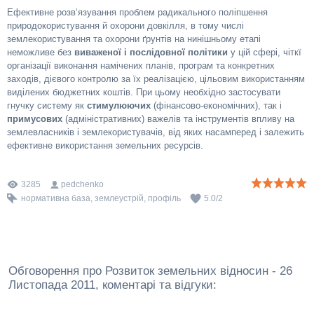
Ефективне розв‘язування проблем радикального поліпшення
природокористування й охорони довкілля, в тому числі
землекористування та охорони ґрунтів на нинішньому етапі
неможливе без
виваженої і послідовної політики
у цій сфері, чіткї
організації виконання намічених планів, програм та конкретних
заходів, дієвого контролю за їх реалізацією, цільовим використанням
виділених бюджетних коштів. При цьому необхідно застосувати
гнучку систему як
стимулюючих
(фінансово-економічних), так і
примусових
(адміністративних) важелів та інструментів впливу на
землевласників і землекористувачів, від яких насамперед і залежить
ефективне використання земельних ресурсів.
3285
pedchenko
нормативна база
,
землеустрій
,
профіль
5.0
/
2
Обговорення про Розвиток земельних відносин - 26
Листопада 2011, коментарі та відгуки: