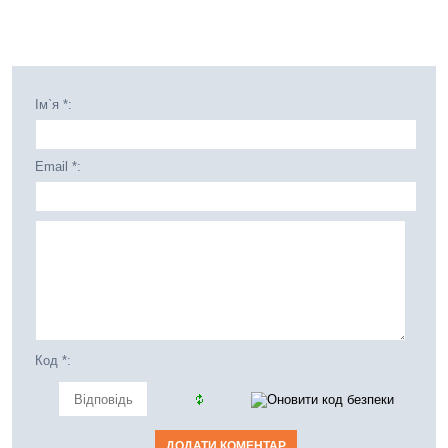
Ім`я *:
Email *:
Код *: