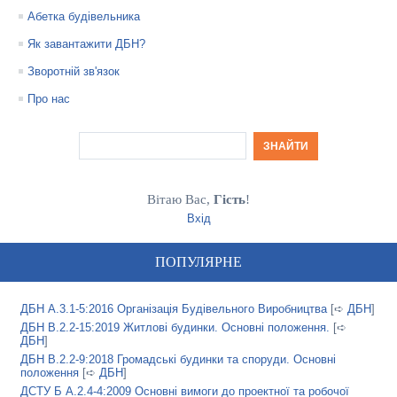
Абетка будівельника
Як завантажити ДБН?
Зворотній зв'язок
Про нас
Вітаю Вас
,
Гість
!
Вхід
ПОПУЛЯРНЕ
ДБН А.3.1-5:2016 Організація Будівельного Виробництва
[➪
ДБН
]
ДБН В.2.2-15:2019 Житлові будинки. Основні положення.
[➪
ДБН
]
ДБН В.2.2-9:2018 Громадські будинки та споруди. Основні
положення
[➪
ДБН
]
ДСТУ Б А.2.4-4:2009 Основні вимоги до проектної та робочої