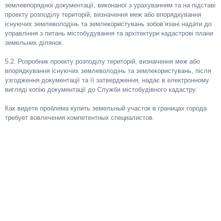
землевпорядної документації, виконаної з урахуванням та на підставі
проекту розподілу територій, визначення меж або впорядкування
існуючих землеволодінь та землекористувань зобов’язані надати до
управління з питань містобудування та архітектури кадастрові плани
земельних ділянок.
5.2. Розробник проекту розподілу територій, визначення меж або
впорядкування існуючих землеволодінь та землекористувань, після
узгодження документації та її затвердження, надає в електронному
вигляді копію документації до Служби містобудівного кадастру.
Как видете проблема купить земельный участок в границах города
требует вовлечения компетентных специалистов.