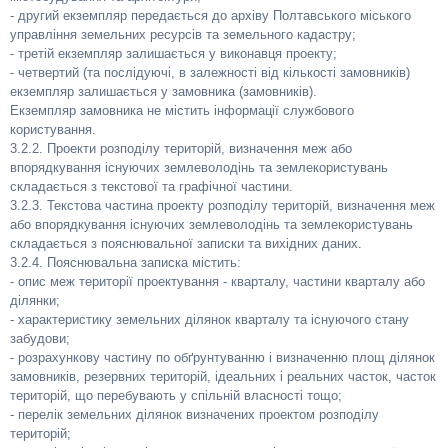
- другий екземпляр передається до архіву Полтавського міського
управління земельних ресурсів та земельного кадастру;
- третій екземпляр залишається у виконавця проекту;
- четвертий (та послідуючі, в залежності від кількості замовників)
екземпляр залишається у замовника (замовників).
Екземпляр замовника не містить інформації службового
користування.
3.2.2. Проекти розподілу територій, визначення меж або
впорядкування існуючих землеволодінь та землекористувань
складається з текстової та графічної частини.
3.2.3. Текстова частина проекту розподілу територій, визначення меж
або впорядкування існуючих землеволодінь та землекористувань
складається з пояснювальної записки та вихідних даних.
3.2.4. Пояснювальна записка містить:
- опис меж території проектування - кварталу, частини кварталу або
ділянки;
- характеристику земельних ділянок кварталу та існуючого стану
забудови;
- розрахункову частину по обґрунтуванню і визначенню площ ділянок
замовників, резервних територій, ідеальних і реальних часток, часток
територій, що перебувають у спільній власності тощо;
- перелік земельних ділянок визначених проектом розподілу
територій;