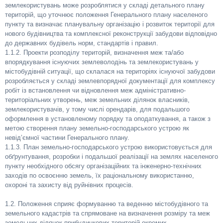
землекористувань може розроблятися у складі детального плану
територій, що уточнює положення Генерального плану населеного
пункту та визначає планувальну організацію і розвиток території для
нового будівництва та комплексної реконструкції забудови відповідно
до державних будівель норм, стандартів і правил.
1.1.2. Проекти розподілу територій, визначення меж та/або
впорядкування існуючих землеволодінь та землекористувань у
містобудівній ситуації, що склалася на територіях існуючої забудови
розробляється у складі землевпорядної документації для комплексу
робіт із встановлення чи відновлення меж адміністративно-
територіальних утворень, меж земельних ділянок власників,
землекористувачів, у тому числі орендарів, для подальшого
оформлення в установленому порядку та оподаткування, а також з
метою створення плану земельно-господарського устрою як
невід’ємної частини Генерального плану.
1.1.3. План земельно-господарського устрою використовується для
обґрунтування, розробки і подальшої реалізації на землях населеного
пункту необхідного обсягу організаційних та інженерно-технічних
заходів по освоєнню земель, їх раціональному використанню,
охороні та захисту від руйнівних процесів.
1.2. Положення сприяє формуванню та веденню містобудівного та
земельного кадастрів та спрямоване на визначення розміру та меж
земельних ділянок прибудинкових територій окремих