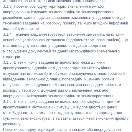
державних органів та органів місцевого самоврядування.
3.1.3. Проекти розподілу територій, визначення меж або
впорядкування існуючих землеволодінь та землекористувань
розробляються на підставі звернення замовника, у відповідності до
технічного завдання на розробку проекту та іншої вихідної інформації
наданої замовником.
3.1.4. Технічне завдання готується звернення замовника на платній
основі спеціалізованою установою (підприємством, організацією), що
має відповідну ліцензію, у відповідності до затвердженої
містобудівної документації та даних містобудівного і земельного
кадастрів.
3.1.5. В технічному завданні визначається межа ділянки
проектування у відповідності до затвердженої містобудівної
документації що може бути обумовлена існуючим станом територій,
відведенням земельної ділянки, попереднім рішенням органів
місцевого самоврядування або визначатися попереднім проектом
розподілу територій, документацією з визначення меж або
впорядкування існуючих землеволодінь та землекористувань.
3.1.6. В технічному завданні визначається розташування ділянки
проектування в містобудівній ситуації, у відповідності до даних
містобудівного та земельного кадастру надається інформація про
суміжних землекористувачів та зазначається мета виконання проекту
розподілу.
Проекти розподілу територій, визначення меж або впорядкування