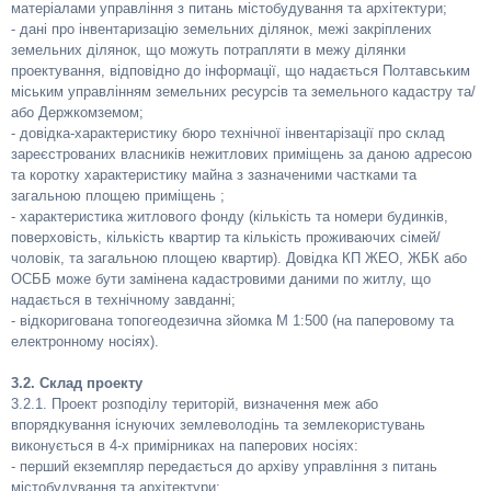
матеріалами управління з питань містобудування та архітектури;
- дані про інвентаризацію земельних ділянок, межі закріплених
земельних ділянок, що можуть потрапляти в межу ділянки
проектування, відповідно до інформації, що надається Полтавським
міським управлінням земельних ресурсів та земельного кадастру та/
або Держкомземом;
- довідка-характеристику бюро технічної інвентарізації про склад
зареєстрованих власників нежитлових приміщень за даною адресою
та коротку характеристику майна з зазначеними частками та
загальною площею приміщень ;
- характеристика житлового фонду (кількість та номери будинків,
поверховість, кількість квартир та кількість проживаючих сімей/
чоловік, та загальною площею квартир). Довідка КП ЖЕО, ЖБК або
ОСББ може бути замінена кадастровими даними по житлу, що
надається в технічному завданні;
- відкоригована топогеодезична зйомка М 1:500 (на паперовому та
електронному носіях).
3.2. Склад проекту
3.2.1. Проект розподілу територій, визначення меж або
впорядкування існуючих землеволодінь та землекористувань
виконується в 4-х примірниках на паперових носіях:
- перший екземпляр передається до архіву управління з питань
містобудування та архітектури;