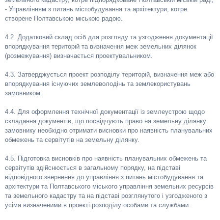
- Управлінням з питань містобудування та архітектури, котре
створене Полтавською міською радою.
4.2. Додатковий склад осіб для розгляду та узгодження документації
впорядкування територій та визначення меж земельних ділянок
(розмежування) визначається проектувальником.
4.3. Затверджується проект розподілу територій, визначення меж або
впорядкування існуючих землеволодінь та землекористувань
замовником.
4.4. Для оформлення технічної документації із землеустрою щодо
складання документів, що посвідчують право на земельну ділянку
замовнику необхідно отримати висновки про наявність планувальних
обмежень та сервітутів на земельну ділянку.
4.5. Підготовка висновків про наявність планувальних обмежень та
сервітутів здійснюється в загальному порядку, на підставі
відповідного звернення до управління з питань містобудування та
архітектури та Полтавського міського управління земельних ресурсів
та земельного кадастру та на підставі розглянутого і узгодженого з
усіма визначеними в проекті розподілу особами та службами.