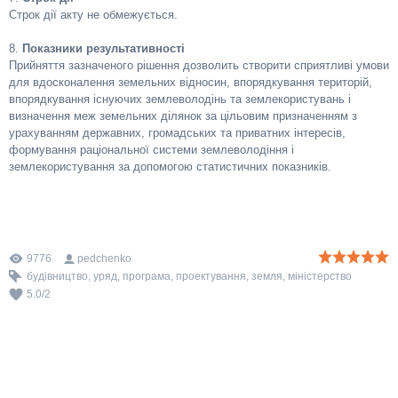
Строк дії акту не обмежується.
8.
Показники результативності
Прийняття зазначеного рішення дозволить створити сприятливі умови
для вдосконалення земельних відносин, впорядкування територій,
впорядкування існуючих землеволодінь та землекористувань і
визначення меж земельних ділянок за цільовим призначенням з
урахуванням державних, громадських та приватних інтересів,
формування раціональної системи землеволодіння і
землекористування за допомогою статистичних показників.
9776
pedchenko
будівництво
,
уряд
,
програма
,
проектування
,
земля
,
міністерство
5.0
/
2