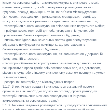
існуючих землеволодінь та землекористувань визначають межі:
- земельних ділянок для обслуговування розміщених на них
будівель, споруд, приміщень та інших об’єктів містобудування
(житлових, громадських, промислових, складських, тощо), що
можуть складатися з реальних та ідеальних земельних часток;
- територій спільного користування співвласників нерухомого майна;
- прибудинкових територій для обслуговування існуючих або
проектованих багатоквартирних житлових будинків;
- визначення ідеальних земельних часток для обслуговування
вбудовано-прибудованих приміщень, що розташовані в
багатоквартирних житлових будинках;
- територій загального користування, які залишаються у державній
(комунальній) власності;
- територій обмеженого користування земельною ділянкою, на які
поширюються права третіх осіб встановлених згідно з договором,
рішенням суду або в іншому визначеному законом порядку та умови
їх використання;
- резервних територій для містобудівних потреб.
3.1.7. В технічному завданні визначається загальний перелік
організацій в які необхідно подати на розгляд проект розподілу
територій, визначення меж або впорядкування існуючих
землеволодінь та землекористувань).
3.1.8. Технічне завдання розглядається і узгоджується з управлінням
з питань містобудування та архітектури на безоплатній основі.