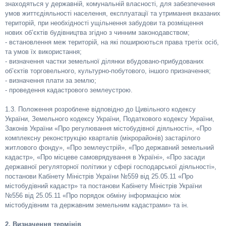
знаходяться у державній, комунальній власності, для забезпечення
умов життєдіяльності населення, експлуатації та утримання вказаних
територій, при необхідності ущільнення забудови та розміщення
нових об’єктів будівництва згідно з чинним законодавством;
- встановлення меж територій, на які поширюються права третіх осіб,
та умов їх використання;
- визначення частки земельної ділянки вбудовано-прибудованих
об’єктів торговельного, культурно-побутового, іншого призначення;
- визначення плати за землю;
- проведення кадастрового землеустрою.
1.3. Положення розроблене відповідно до Цивільного кодексу
України, Земельного кодексу України, Податкового кодексу України,
Законів України «Про регулювання містобудівної діяльності», «Про
комплексну реконструкцію кварталів (мікрорайонів) застарілого
житлового фонду», «Про землеустрій», «Про державний земельний
кадастр», «Про місцеве самоврядування в Україні», «Про засади
державної регуляторної політики у сфері господарської діяльності»,
постанови Кабінету Міністрів України №559 від 25.05.11 «Про
містобудівний кадастр» та постанови Кабінету Міністрів України
№556 від 25.05.11 «Про порядок обміну інформацією між
містобудівним та державним земельним кадастрами» та ін.
2. Визначення термінів