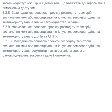
загальнодоступною, крім відомостей, що належать до інформації з
обмеженим доступом.
3.2.8. Законодавчою основою проекту розподілу територій,
визначення меж або впорядкування існуючих землеволодінь та
землекористувань є чинне законодавство України.
3.2.9. Нормативною основою проекту розподілу територій,
визначення меж або впорядкування існуючих землеволодінь та
землекористувань є ДБНи та СНіПи.
3.2.10. Методичною основою проекти розподілу територій,
визначення меж або впорядкування існуючих землеволодінь та
землекористувань регуляторні акти органів місцевого
самоврядування, зокрема і дане Положення.