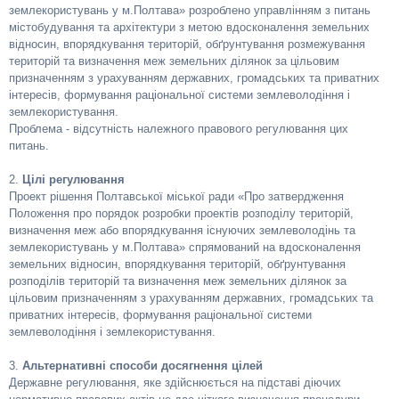
землекористувань у м.Полтава» розроблено управлінням з питань
містобудування та архітектури з метою вдосконалення земельних
відносин, впорядкування територій, обґрунтування розмежування
територій та визначення меж земельних ділянок за цільовим
призначенням з урахуванням державних, громадських та приватних
інтересів, формування раціональної системи землеволодіння і
землекористування.
Проблема - відсутність належного правового регулювання цих
питань.
2.
Цілі регулювання
Проект рішення Полтавської міської ради «Про затвердження
Положення про порядок розробки проектів розподілу територій,
визначення меж або впорядкування існуючих землеволодінь та
землекористувань у м.Полтава» спрямований на вдосконалення
земельних відносин, впорядкування територій, обґрунтування
розподілів територій та визначення меж земельних ділянок за
цільовим призначенням з урахуванням державних, громадських та
приватних інтересів, формування раціональної системи
землеволодіння і землекористування.
3.
Альтернативні способи досягнення цілей
Державне регулювання, яке здійснюється на підставі діючих