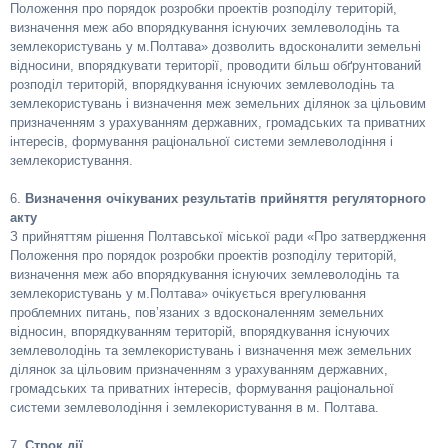
Положення про порядок розробки проектів розподілу територій,
визначення меж або впорядкування існуючих землеволодінь та
землекористувань у м.Полтава» дозволить вдосконалити земельні
відносини, впорядкувати території, проводити більш обґрунтований
розподіл територій, впорядкування існуючих землеволодінь та
землекористувань і визначення меж земельних ділянок за цільовим
призначенням з урахуванням державних, громадських та приватних
інтересів, формування раціональної системи землеволодіння і
землекористування.
6.
Визначення очікуваних результатів прийняття регуляторного
акту
З прийняттям рішення Полтавської міської ради «Про затвердження
Положення про порядок розробки проектів розподілу територій,
визначення меж або впорядкування існуючих землеволодінь та
землекористувань у м.Полтава» очікується врегулювання
проблемних питань, пов’язаних з вдосконаленням земельних
відносин, впорядкуванням територій, впорядкування існуючих
землеволодінь та землекористувань і визначення меж земельних
ділянок за цільовим призначенням з урахуванням державних,
громадських та приватних інтересів, формування раціональної
системи землеволодіння і землекористування в м. Полтава.
7.
Строк дії