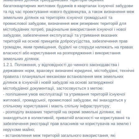
багатоквартирних житлових будинків в кварталах існуючої забудови
та під час проектування нового будівництва, а також визначення меж
земельних ділянок на територіях існуючої громадської та
промислової забудови, визначення меж резервних територій для
містобудівних потреб, раціональне використання існуючої і нової
забудови, забезпечення експлуатації та утримання вказаних
територій на основі принципів добросусідства, забезпечення прав
громадян, яким приміщення, будівлі чи споруди належать на правах
власності або користування на розпорядження і використання
земельних ділянок.
1.2.1. Положення, у відповідності до чинного законодавства і
державних норм, враховує визначені юридичні, містобудівні, технічні
правила і планувальні механізми встановлення меж земельних
ділянок в існуючій і новій забудові на основі затвердженої
містобудівної документації, застосовується з метою:
- поліпшення умов експлуатації та утримання територій існуючої
житлової, громадської, промислової забудови, які знаходяться у
спільному користуванні і мають спільну інфраструктуру;
- розподілу вказаних територій на окремі земельні ділянки, які
знаходяться в колективній, приватній власності чи користуванні та
забезпечення реєстрації прав власників чи користувачів на землю і
нерухоме майно;
- встановлення меж територій загального використання, які