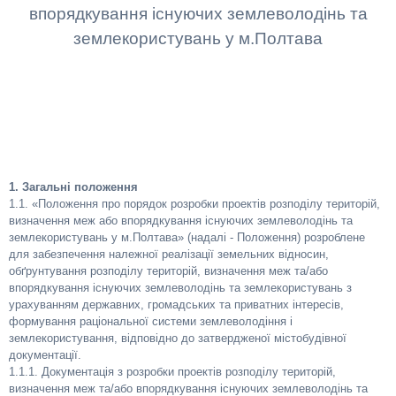
впорядкування існуючих землеволодінь та
землекористувань у м.Полтава
1. Загальні положення
1.1. «Положення про порядок розробки проектів розподілу територій,
визначення меж або впорядкування існуючих землеволодінь та
землекористувань у м.Полтава» (надалі - Положення) розроблене
для забезпечення належної реалізації земельних відносин,
обґрунтування розподілу територій, визначення меж та/або
впорядкування існуючих землеволодінь та землекористувань з
урахуванням державних, громадських та приватних інтересів,
формування раціональної системи землеволодіння і
землекористування, відповідно до затвердженої містобудівної
документації.
1.1.1. Документація з розробки проектів розподілу територій,
визначення меж та/або впорядкування існуючих землеволодінь та