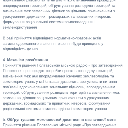
нормативно-правових актів не дає чіткого визначення процедури
впорядкування територій, обґрунтування розподілів територій та
визначення меж земельних ділянок за цільовим призначенням з
урахуванням державних, громадських та приватних інтересів,
формування раціональної системи землеволодіння і
землекористування
В разі прийняття відповідних нормативно-правових актів
загальнодержавного значення, рішення буде приведено у
відповідність до них.
4.
Механізм розв’язання
Прийняття рішення Полтавською міською радою «Про затвердження
Положення про порядок розробки проектів розподілу територій,
визначення меж або впорядкування існуючих землеволодінь та
землекористувань у м.Полтава» дозволить врегулювати питання
пов’язані вдосконаленням земельних відносин, впорядкуванням
територій, обґрунтуванням розподілів територій та визначення меж
земельних ділянок за цільовим призначенням з урахуванням
державних, громадських та приватних інтересів, формування
раціональної системи землеволодіння і землекористування.
5.
Обґрунтування можливостей досягнення визначеної мети
Прийняття рішення Полтавської міської ради «Про затвердження