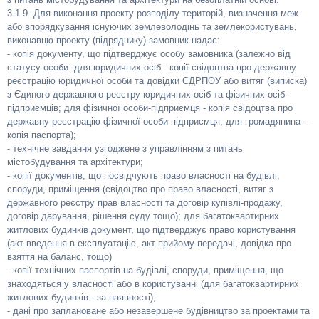
3.1.9. Для виконання проекту розподілу територій, визначення меж
або впорядкування існуючих землеволодінь та землекористувань,
виконавцю проекту (підряднику) замовник надає:
- копія документу, що підтверджує особу замовника (залежно від
статусу особи: для юридичних осіб - копії свідоцтва про державну
реєстрацію юридичної особи та довідки ЄДРПОУ або витяг (виписка)
з Єдиного державного реєстру юридичних осіб та фізичних осіб-
підприємців; для фізичної особи-підприємця - копія свідоцтва про
державну реєстрацію фізичної особи підприємця; для громадянина –
копія паспорта);
- технічне завдання узгоджене з управлінням з питань
містобудування та архітектури;
- копії документів, що посвідчують право власності на будівлі,
споруди, приміщення (свідоцтво про право власності, витяг з
державного реєстру прав власності та договір купівлі-продажу,
договір дарування, рішення суду тощо); для багатоквартирних
житлових будинків документ, що підтверджує право користування
(акт введення в експлуатацію, акт прийому-передачі, довідка про
взяття на баланс, тощо)
- копії технічних паспортів на будівлі, споруди, приміщення, що
знаходяться у власності або в користуванні (для багатоквартирних
житлових будинків - за наявності);
- дані про заплановане або незавершене будівництво за проектами та