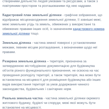
створеними діяльністю людей умовами та ресурсами, а також з
повітряними простором та розташованими під нею надрами.
Кадастровий план земельної ділянки
- графічне зображення, що
відображає місцезнаходження земельної ділянки, її зовнішні межі,
межі земельних угідь та земель, обмежених у використанні та
обмежених правами інших осіб, із зазначенням
кадастрового номера
земельної ділянки
тощо.
Земельна ділянка
- частина земної поверхні з установленими
межами, певним місцем розташування, з визначеними щодо неї
правами.
Резервна земельна ділянка
– територія, призначена за
затвердженою містобудівною документацією для будівництва
об’єктів різного функціонального призначення, не освоєна на час
проведення розподілу території, а також територія, яка може бути
встановлена на місцевості для розміщення будівництва або інших
видів використання території за умов додержання чинного
законодавства, будівельних і санітарних норм.
Реальна земельна частка
- частина земельної ділянки окремого
житлового будинку, будівлі чи споруди, межі якої можуть бути
встановлені на місцевості.