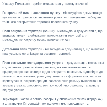
У цьому Положенні терміни вживаються у такому значенні:
Генеральний план населеного пункту
- містобудівна документація,
що визначає принципові вирішення розвитку, планування, забудови
та іншого використання території населеного пункту.
План зонування території (зонінг)
- містобудівна документація, що
визначає умови та обмеження використання території для
містобудівних потреб у межах визначених зон.
Детальний план території
- містобудівна документація, що визначає
планувальну організацію та розвиток території.
План земельно-господарського устрою
– документація, метою якої
є здійснення організаційно-правових, інженерно-технічних та
природоохоронних заходів щодо використання земель відповідно до
цільового призначення, розподілу земель за формами власності та
користування, зокрема оренди, забезпечення режиму використання
земель у межах охоронних зон, зон особливого режиму та захисту
від руйнування.
Територія
- частина земної поверхні у визначених межах (кордонах)
з властивими їй географічним положенням, природними та