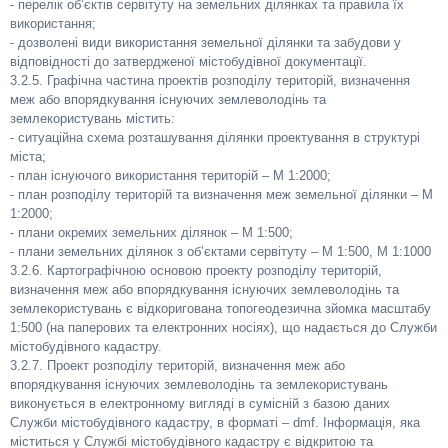
- перелік об’єктів сервітуту на земельних ділянках та правила їх
використання;
- дозволені види використання земельної ділянки та забудови у
відповідності до затвердженої містобудівної документації.
3.2.5. Графічна частина проектів розподілу територій, визначення
меж або впорядкування існуючих землеволодінь та
землекористувань містить:
- ситуаційна схема розташування ділянки проектування в структурі
міста;
- план існуючого використання територій – М 1:2000;
- план розподілу територій та визначення меж земельної ділянки – М
1:2000;
- плани окремих земельних ділянок – М 1:500;
- плани земельних ділянок з об’єктами сервітуту – М 1:500, М 1:1000
3.2.6. Картографічною основою проекту розподілу територій,
визначення меж або впорядкування існуючих землеволодінь та
землекористувань є відкоригована топогеодезична зйомка масштабу
1:500 (на паперових та електронних носіях), що надається до Служби
містобудівного кадастру.
3.2.7. Проект розподілу територій, визначення меж або
впорядкування існуючих землеволодінь та землекористувань
виконується в електронному вигляді в сумісній з базою даних
Служби містобудівного кадастру, в форматі – dmf. Інформація, яка
міститься у Службі містобудівного кадастру є відкритою та