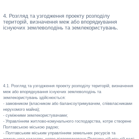
4. Розгляд та узгодження проекту розподілу
територій, визначення меж або впорядкування
існуючих землеволодінь та землекористувань.
4.1. Розгляд та узгодження проекту розподілу територій, визначення
меж або впорядкування існуючих землеволодінь та
землекористувань здійснюється:
- замовником (власником або балансоутримувачем, співвласниками
нерухомого майна);
- суміжними землекористувачами;
- Управлінням житлово-комунального господарства, котре створене
Полтавською міською радою;
- Полтавським міським управлінням земельних ресурсів та
земельного кадастру, котре підпорядковане Полтавській міській раді;