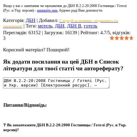
Якщо у вас є запитання чи зауваження до ДБН В.2.2-20:2008 Гостиницы / Готелі
(Рус. и Укр. версии) -
напишіть нам
, будемо раді Вам допомогти.
Категорія
:
ДБН
|
Добавил
:
Слідкуй за новими - підпишись на
|
Теги
:
мотель
,
ДБН
,
ДБН В
,
готель
оновлення!
Переглядів
:
63152
|
Загрузок
:
16139
|
Рейтинг
:
4.7
/
5
, відгуків:
3
Корисний матеріал? Поширюй!
Як додати посилання на цей ДБН в Список
літератури для твоєї статті чи автореферату?
Питання/Відповідь:
❔ Як завантажити ДБН В.2.2-20:2008 Гостиницы / Готелі (Рус. и Укр.
версии)?