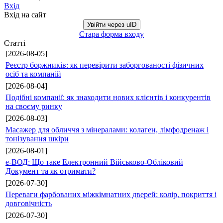
Вхід
Вхід на сайт
Увійти через uID
Стара форма входу
Статті
[2026-08-05]
Реєстр боржників: як перевірити заборгованості фізичних
осіб та компаній
[2026-08-04]
Подібні компанії: як знаходити нових клієнтів і конкурентів
на своєму ринку
[2026-08-03]
Масажер для обличчя з мінералами: колаген, лімфодренаж і
тонізування шкіри
[2026-08-01]
е-ВОД: Що таке Електронний Військово-Обліковий
Документ та як отримати?
[2026-07-30]
Переваги фарбованих міжкімнатних дверей: колір, покриття і
довговічність
[2026-07-30]