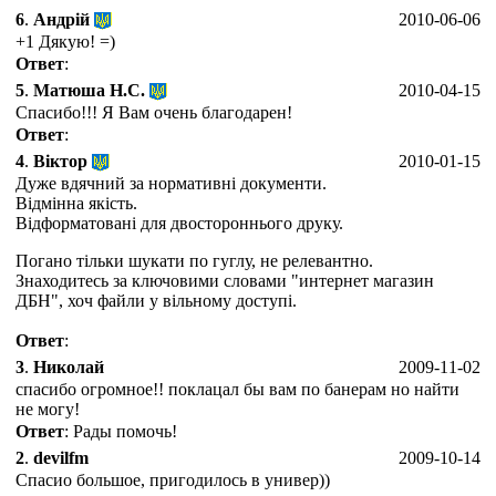
6
.
Андрій
2010-06-06
+1 Дякую! =)
Ответ
:
5
.
Матюша Н.С.
2010-04-15
Спасибо!!! Я Вам очень благодарен!
Ответ
:
4
.
Віктор
2010-01-15
Дуже вдячний за нормативні документи.
Відмінна якість.
Відформатовані для двостороннього друку.
Погано тільки шукати по гуглу, не релевантно.
Знаходитесь за ключовими словами "интернет магазин
ДБН", хоч файли у вільному доступі.
Ответ
:
3
.
Николай
2009-11-02
спасибо огромное!! поклацал бы вам по банерам но найти
не могу!
Ответ
: Рады помочь!
2
.
devilfm
2009-10-14
Спасио большое, пригодилось в универ))