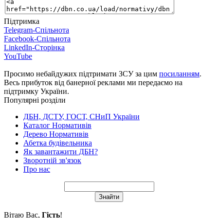
Підтримка
Telegram-Спільнота
Facebook-Спільнота
LinkedIn-Сторінка
YouTube
Просимо небайдужих підтримати ЗСУ за цим
посиланням
.
Весь прибуток від банерної реклами ми передаємо на
підтримку України.
Популярні розділи
ДБН, ДСТУ, ГОСТ, СНиП України
Каталог Нормативів
Дерево Нормативів
Абетка будівельника
Як завантажити ДБН?
Зворотній зв'язок
Про нас
Вітаю Вас
,
Гість
!