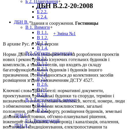
Б 2. Планування
+
ДБН В.2.2-20:2008
Б 2.1.
Б 2.2.
Б 2.4.
ДБН В.
+
Здания и сооружения.
Гостиницы
В 1. Вимоги
+
В 1.1.
+ Зміна №1
В 1.2.
В 1.3.
В архиве Рус. и Укр. версии
В 1.4.
В 2. Об'єкти, продукція
+
Норми ДБН Готелі поширюються на розроблення проектів
В 2.1.
нових і реконструкцію існуючих готельних будинків і
В 2.2.
комплексів, а також готелів, що входять до складу
В 2.3.
багатофункціональних будинків і будинків іншого
В 2.4.
призначення. Готелі відносяться до колективних засобів
В 2.5.
розміщення згідно з визначенням ДСТУ 4527.
В 2.6.
В 2.7.
Ключові слова ДБН Готелі: нормативні документи,
В 2.8.
проектування, громадські будинки та споруди, терміни і
В 3. Експлуатація, ремонт
+
визначення, готелі, готельні комплекси, мотелі, номери, люди
В 3.1.
з обмеженими фізичними можливостями, загальні
В 3.2.
положення, рівень комфорту, розміщення будинків, земельні
ДБН Г.
+
ділянки, автостоянки, об'ємно-планувальні рішення,
Г 1. Рекомендації
інженерне обладнання, водопровід і каналізація, опалення,
ДБН Д.
+
вентиляція і кондиціонування, електропостачання та