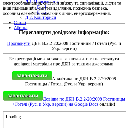
Д 1. Нормування
+
електрообладнання, системи зв'язку та сигналізації, ліфти та
Д 1.1.
інші підйомники, сміттєвидаляння, пожежна безпека,
Д 1.2.
особливі елементи кабельних ліній, енергозбереження.
Д 2. Кошториси
Статті
Абетка
Переглянути довідкову інформацію:
Проглянути
ДБН В.2.2-20:2008 Гостиницы / Готелі (Рус. и
Укр. версии)
Без реєстрації можна також завантажити та переглянути
довідкові матеріали про ДБН за такими джерелами:
Аналітика по ДБН В.2.2-20:2008
Гостиницы / Готелі (Рус. и Укр. версии)
Довідка по ДБН В.2.2-20:2008 Гостиницы
/ Готелі (Рус. и Укр. версии) на Google Docs
онлайн!