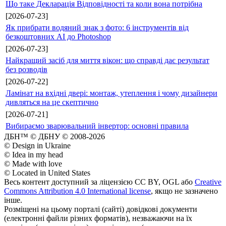
Що таке Декларація Відповідності та коли вона потрібна
[2026-07-23]
Як прибрати водяний знак з фото: 6 інструментів від
безкоштовних AI до Photoshop
[2026-07-23]
Найкращий засіб для миття вікон: що справді дає результат
без розводів
[2026-07-22]
Ламінат на вхідні двері: монтаж, утеплення і чому дизайнери
дивляться на це скептично
[2026-07-21]
Вибираємо зварювальний інвертор: основні правила
ДБН™ © ДБНУ © 2008-2026
© Design in Ukraine
© Idea in my head
© Made with love
© Located in United States
Весь контент доступний за ліцензією CC BY, OGL або
Creative
Commons Attribution 4.0 International license
, якщо не зазначено
інше.
Розміщені на цьому порталі (сайті) довідкові документи
(електронні файли різних форматів), незважаючи на їх