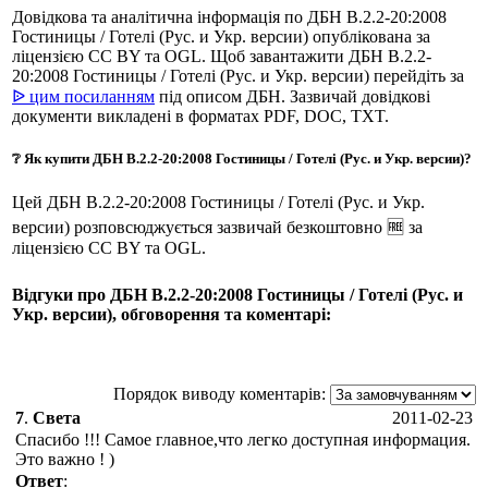
Довідкова та аналітична інформація по ДБН В.2.2-20:2008
Гостиницы / Готелі (Рус. и Укр. версии) опублікована за
ліцензією CC BY та OGL. Щоб завантажити ДБН В.2.2-
20:2008 Гостиницы / Готелі (Рус. и Укр. версии) перейдіть за
ᐉ цим посиланням
під описом ДБН. Зазвичай довідкові
документи викладені в форматах PDF, DOC, TXT.
❔ Як купити ДБН В.2.2-20:2008 Гостиницы / Готелі (Рус. и Укр. версии)?
Цей ДБН В.2.2-20:2008 Гостиницы / Готелі (Рус. и Укр.
версии) розповсюджується зазвичай безкоштовно 🆓 за
ліцензією CC BY та OGL.
Відгуки про ДБН В.2.2-20:2008 Гостиницы / Готелі (Рус. и
Укр. версии), обговорення та коментарі:
Порядок виводу коментарів:
7
.
Света
2011-02-23
Спасибо !!! Самое главное,что легко доступная информация.
Это важно ! )
Ответ
: