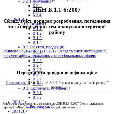
Б 2. Планування
+
Б 2.1.
ДБН Б.1.1-6:2007
Б 2.2.
Б 2.4.
ДБН В.
+
Склад, зміст, порядок розроблення, погодження
В 1. Вимоги
+
та затвердження схем планування території
В 1.1.
району
В 1.2.
В 1.3.
В 1.4.
В 2. Об'єкти, продукція
+
Замінено на
ДБН Б.1.1-13:2012 Склад та зміст містобудівної
В 2.1.
документації на державному та регіональному рівнях
В 2.2.
В 2.3.
В 2.4.
В 2.5.
Переглянути довідкову інформацію:
В 2.6.
В 2.7.
Проглянути
ДБН Б.1.1-6:2007 Схеми планування території
В 2.8.
району
В 3. Експлуатація, ремонт
+
В 3.1.
В 3.2.
ДБН Г.
+
Якщо у вас є запитання чи зауваження до ДБН Б.1.1-6:2007 Схеми планування
Г 1. Рекомендації
території району -
напишіть нам
, будемо раді Вам допомогти.
ДБН Д.
+