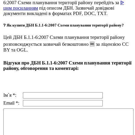
6:2007 Схеми планування території району перейдіть за
ᐉ
цим посиланням
під описом ДБН. Зазвичай довідкові
документи викладені в форматах PDF, DOC, TXT.
❔ Як купити ДБН Б.1.1-6:2007 Схеми планування території району?
Цей ДБН Б.1.1-6:2007 Схеми планування території району
розповсюджується зазвичай безкоштовно 🆓 за ліцензією CC
BY та OGL.
Відгуки про ДБН Б.1.1-6:2007 Схеми планування території
району, обговорення та коментарі:
Ім`я *:
Email *: