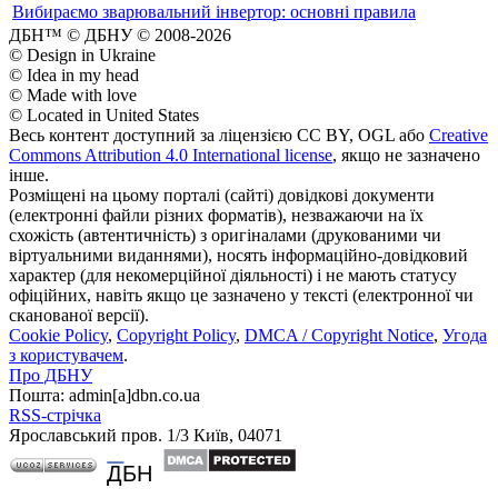
Вибираємо зварювальний інвертор: основні правила
ДБН™ © ДБНУ © 2008-2026
© Design in Ukraine
© Idea in my head
© Made with love
© Located in United States
Весь контент доступний за ліцензією CC BY, OGL або
Creative
Commons Attribution 4.0 International license
, якщо не зазначено
інше.
Розміщені на цьому порталі (сайті) довідкові документи
(електронні файли різних форматів), незважаючи на їх
схожість (автентичність) з оригіналами (друкованими чи
віртуальними виданнями), носять інформаційно-довідковий
характер (для некомерційної діяльності) і не мають статусу
офіційних, навіть якщо це зазначено у тексті (електронної чи
сканованої версії).
Cookie Policy
,
Copyright Policy
,
DMCA / Copyright Notice
,
Угода
з користувачем
.
Про ДБНУ
Пошта: admin[а]dbn.co.ua
RSS-стрічка
Ярославський пров. 1/3 Київ, 04071