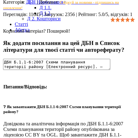
Категорія
:
ДБН
|
Добавил
:
Д 1. Нормування
+
Слідкуй за новими - підпишись на
Д 1.1.
оновлення!
Д 1.2.
Переглядів
:
11645
|
Загрузок
:
2356
|
Рейтинг
:
5.0
/
5
, відгуків:
1
Д 2. Кошториси
Статті
Абетка
Корисний матеріал? Поширюй!
Як додати посилання на цей ДБН в Список
літератури для твоєї статті чи автореферату?
Питання/Відповідь:
❔ Як завантажити ДБН Б.1.1-6:2007 Схеми планування території
району?
Довідкова та аналітична інформація по ДБН Б.1.1-6:2007
Схеми планування території району опублікована за
ліцензією CC BY та OGL. Щоб завантажити ДБН Б.1.1-