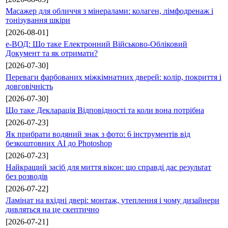
Масажер для обличчя з мінералами: колаген, лімфодренаж і
тонізування шкіри
[2026-08-01]
е-ВОД: Що таке Електронний Військово-Обліковий
Документ та як отримати?
[2026-07-30]
Переваги фарбованих міжкімнатних дверей: колір, покриття і
довговічність
[2026-07-30]
Що таке Декларація Відповідності та коли вона потрібна
[2026-07-23]
Як прибрати водяний знак з фото: 6 інструментів від
безкоштовних AI до Photoshop
[2026-07-23]
Найкращий засіб для миття вікон: що справді дає результат
без розводів
[2026-07-22]
Ламінат на вхідні двері: монтаж, утеплення і чому дизайнери
дивляться на це скептично
[2026-07-21]