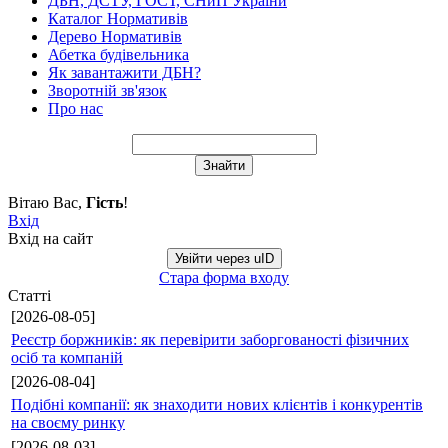
ДБН, ДСТУ, ГОСТ, СНиП України
Каталог Нормативів
Дерево Нормативів
Абетка будівельника
Як завантажити ДБН?
Зворотній зв'язок
Про нас
Вітаю Вас
,
Гість
!
Вхід
Вхід на сайт
Увійти через uID
Стара форма входу
Статті
[2026-08-05]
Реєстр боржників: як перевірити заборгованості фізичних
осіб та компаній
[2026-08-04]
Подібні компанії: як знаходити нових клієнтів і конкурентів
на своєму ринку
[2026-08-03]