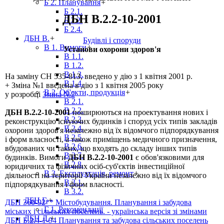
Б 2. Планування
+
Б 2.1.
ДБН В.2.2-10-2001
Б 2.2.
Б 2.4.
ДБН В.
+
Будівлі і споруди
В 1. Вимоги
+
Установи охорони здоров'я
В 1.1.
В 1.2.
В 1.3.
На заміну СН 535-81З, введено у дію з 1 квітня 2001 р.
В 1.4.
+ Зміна №1 введена в дію з 1 квітня 2005 року
В 2. Об'єкти, продукція
+
у розробці
Зміна №2
В 2.1.
В 2.2.
ДБН В.2.2-10-2001
поширюються на проектування нових і
В 2.3.
реконструкцію існуючих будинків і споруд усіх типів закладів
В 2.4.
охорони здоров'я незалежно від їх відомчого підпорядкування
В 2.5.
і форм власності, а також приміщень медичного призначення,
В 2.6.
вбудованих чи таких, що входять до складу інших типів
В 2.7.
будинків. Вимоги
ДБН В.2.2-10-2001
є обов'язковими для
В 2.8.
юридичних та фізичних осіб-суб'єктів інвестиційної
В 3. Експлуатація, ремонт
+
діяльності на території України незалежно від їх відомчого
В 3.1.
підпорядкування і форм власності.
В 3.2.
ДБН Г.
+
ДБН 360-92** Містобудування. Планування і забудова
Г 1. Рекомендації
міських і сільських поселень. - українська версія зі змінами
ДБН Д.
+
ДБН Б.2.4-1-94 Планування та забудова сільських поселень