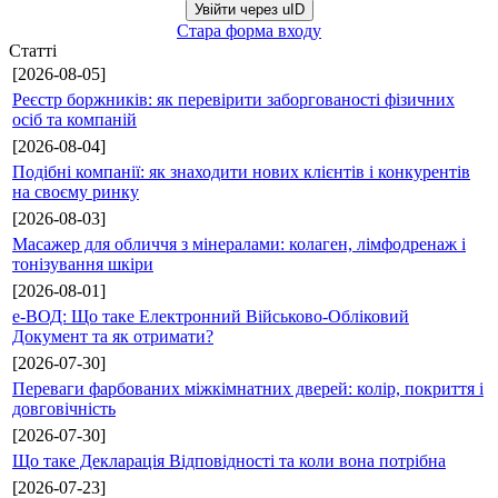
Увійти через uID
Стара форма входу
Статті
[2026-08-05]
Реєстр боржників: як перевірити заборгованості фізичних
осіб та компаній
[2026-08-04]
Подібні компанії: як знаходити нових клієнтів і конкурентів
на своєму ринку
[2026-08-03]
Масажер для обличчя з мінералами: колаген, лімфодренаж і
тонізування шкіри
[2026-08-01]
е-ВОД: Що таке Електронний Військово-Обліковий
Документ та як отримати?
[2026-07-30]
Переваги фарбованих міжкімнатних дверей: колір, покриття і
довговічність
[2026-07-30]
Що таке Декларація Відповідності та коли вона потрібна
[2026-07-23]