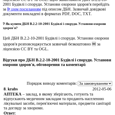
2001 Будівлі і споруди. Установи охорони здоров'я перейдіть
за
ᐉ цим посиланням
під описом ДБН. Зазвичай довідкові
документи викладені в форматах PDF, DOC, TXT.
❔ Як купити ДБН В.2.2-10-2001 Будівлі і споруди. Установи охорони
здоров'я?
Цей ДБН В.2.2-10-2001 Будівлі і споруди. Установи охорони
здоров'я розповсюджується зазвичай безкоштовно 🆓 за
ліцензією CC BY та OGL.
Відгуки про ДБН В.2.2-10-2001 Будівлі і споруди. Установи
охорони здоров'я, обговорення та коментарі:
Порядок виводу коментарів:
8
.
krabs
2012-05-06
АПТЕКА
– заклад, в якому зберігають, готують та
відпускають медичним закладам та продають населенню
лікувальні засоби, перев'язочні матеріали, предмети санітарії
та догляду за хворими.
Ответ
: