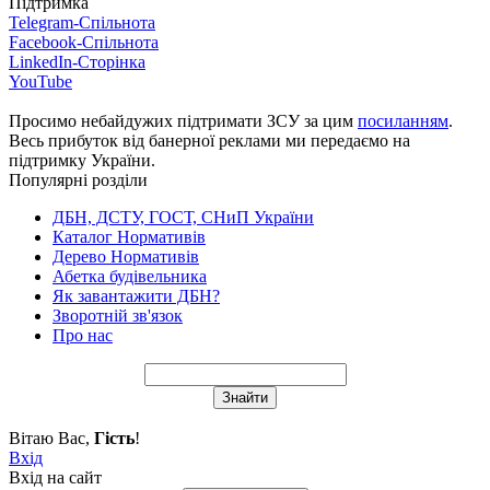
Підтримка
Telegram-Спільнота
Facebook-Спільнота
LinkedIn-Сторінка
YouTube
Просимо небайдужих підтримати ЗСУ за цим
посиланням
.
Весь прибуток від банерної реклами ми передаємо на
підтримку України.
Популярні розділи
ДБН, ДСТУ, ГОСТ, СНиП України
Каталог Нормативів
Дерево Нормативів
Абетка будівельника
Як завантажити ДБН?
Зворотній зв'язок
Про нас
Вітаю Вас
,
Гість
!
Вхід
Вхід на сайт