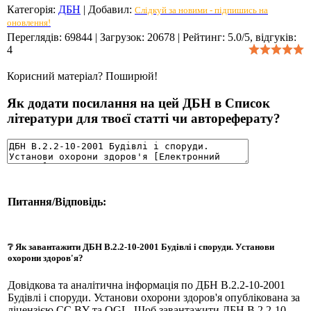
Категорія
:
ДБН
|
Добавил
:
Слідкуй за новими - підпишись на
оновлення!
Переглядів
:
69844
|
Загрузок
:
20678
|
Рейтинг
:
5.0
/
5
, відгуків:
4
Корисний матеріал? Поширюй!
Як додати посилання на цей ДБН в Список
літератури для твоєї статті чи автореферату?
Питання/Відповідь:
❔ Як завантажити ДБН В.2.2-10-2001 Будівлі і споруди. Установи
охорони здоров'я?
Довідкова та аналітична інформація по ДБН В.2.2-10-2001
Будівлі і споруди. Установи охорони здоров'я опублікована за
ліцензією CC BY та OGL. Щоб завантажити ДБН В.2.2-10-