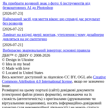
Як прибрати водяний знак з фото: 6 інструментів від
безкоштовних AI до Photoshop
[2026-07-23]
Найкращий засіб для миття вікон: що справді дає результат
без розводів
[2026-07-22]
Ламінат на вхідні двері: монтаж, утеплення і чому дизайнери
дивляться на це скептично
[2026-07-21]
Вибираємо зварювальний інвертор: основні правила
ДБН™ © ДБНУ © 2008-2026
© Design in Ukraine
© Idea in my head
© Made with love
© Located in United States
Весь контент доступний за ліцензією CC BY, OGL або
Creative
Commons Attribution 4.0 International license
, якщо не зазначено
інше.
Розміщені на цьому порталі (сайті) довідкові документи
(електронні файли різних форматів), незважаючи на їх
схожість (автентичність) з оригіналами (друкованими чи
віртуальними виданнями), носять інформаційно-довідковий
характер (для некомерційної діяльності) і не мають статусу