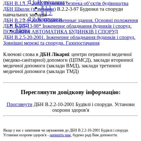
Д 1. Нормування
+
ДБН В.1.1.7–2002. Пожежна безпека об’єктів будівництва
Д 1.1.
ДБН Школи (зі змінами)
В.2.2-3-97 Будинки та споруди
Д 1.2.
навчальних закладів
Д 2. Кошториси
ДБН В.2.2-9-2009. Общественные здания. Основні положення
Статті
ДБН В.2.5-13-98* Інженерне обладнання будників і споруд.
Абетка
ПОЖЕЖНА АВТОМАТИКА БУДИНКІВ І СПОРУД
ДБН В.2.5-20-2001. Інженерне обладнання будинків і споруд.
Зовнішні мережі та споруди. Газопостачання
Ключові слова в
ДБН Лікарні
: центри первинної медичної
(медико-санітарної) допомоги (ЦПМСД), заклади вторинної
медичної допомоги (заклади ВМД), заклади третинної
медичної допомоги (заклади ТМД)
Переглянути довідкову інформацію:
Проглянути
ДБН В.2.2-10-2001 Будівлі і споруди. Установи
охорони здоров'я
Якщо у вас є запитання чи зауваження до ДБН В.2.2-10-2001 Будівлі і споруди.
Установи охорони здоров'я -
напишіть нам
, будемо раді Вам допомогти.