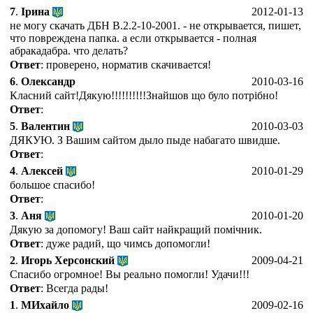
7
.
Ірина
2012-01-13
не могу скачать ДБН В.2.2-10-2001. - не открывается, пишет,
что повреждена папка. а если открывается - полная
абракадабра. что делать?
Ответ
: проверено, норматив скачивается!
6
.
Олександр
2010-03-16
Класний сайт!Дякую!!!!!!!!!!Знайшов що було потрібно!
Ответ
:
5
.
Валентин
2010-03-03
ДЯКУЮ. З Вашим сайтом дыло пыде набагато швидше.
Ответ
:
4
.
Алексей
2010-01-29
большое спасибо!
Ответ
:
3
.
Аня
2010-01-20
Дякую за допомогу! Ваш сайт найкращий помічник.
Ответ
: дуже радий, що чимсь допомогли!
2
.
Игорь Херсонский
2009-04-21
Спасибо огромное! Вы реально помогли! Удачи!!!
Ответ
: Всегда рады!
1
.
МИхайло
2009-02-16