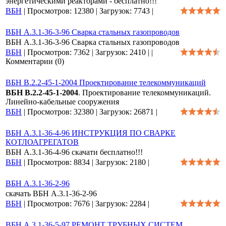
энергетическими реакторами - бесплатно!!!
ВБН
|
Просмотров:
12380
|
Загрузок:
7743
|
ВБН А.3.1-36-3-96 Сварка стальных газопроводов
ВБН А.3.1-36-3-96 Сварка стальных газопроводов
ВБН
|
Просмотров:
7362
|
Загрузок:
2410
|
|
Комментарии (0)
ВБН В.2.2-45-1-2004 Проектирование телекоммуникаций
ВБН В.2.2-45-1-2004
. Проектирование телекоммуникаций.
Линейно-кабельные сооружения
ВБН
|
Просмотров:
32380
|
Загрузок:
26871
|
ВБН А.3.1-36-4-96 ИНСТРУКЦИЯ ПО СВАРКЕ
КОТЛОАГРЕГАТОВ
ВБН А.3.1-36-4-96 скачати бесплатно!!!
ВБН
|
Просмотров:
8834
|
Загрузок:
2180
|
ВБН А.3.1-36-2-96
скачать ВБН А.3.1-36-2-96
ВБН
|
Просмотров:
7676
|
Загрузок:
2284
|
ВБН А.3.1-36-5-97 РЕМОНТ ТРУБНЫХ СИСТЕМ