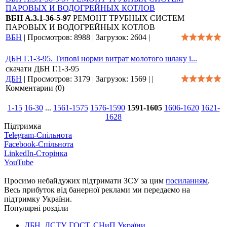
ПАРОВЫХ И ВОДОГРЕЙНЫХ КОТЛОВ
ВБН А.3.1-36-5-97
РЕМОНТ ТРУБНЫХ СИСТЕМ
ПАРОВЫХ И ВОДОГРЕЙНЫХ КОТЛОВ
ВБН
|
Просмотров:
8988
|
Загрузок:
2604
|
ДБН Г.1-3-95. Типові норми витрат молотого шлаку і...
скачати ДБН Г.1-3-95
ДБН
|
Просмотров:
3179
|
Загрузок:
1569
|
|
Комментарии (0)
1-15
16-30
...
1561-1575
1576-1590
1591-1605
1606-1620
1621-
1628
Підтримка
Telegram-Спільнота
Facebook-Спільнота
LinkedIn-Сторінка
YouTube
Просимо небайдужих підтримати ЗСУ за цим
посиланням
.
Весь прибуток від банерної реклами ми передаємо на
підтримку України.
Популярні розділи
ДБН, ДСТУ, ГОСТ, СНиП України