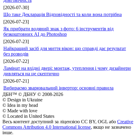
довговічність
[2026-07-30]
Що таке Декларація Відповідності та коли вона потрібна
[2026-07-23]
Як прибрати водяний знак з фото: 6 інструментів від
безкоштовних AI до Photoshop
[2026-07-23]
Найкращий засіб для миття вікон: що справді дає результат
без розводів
[2026-07-22]
Ламінат на вхідні двері: монтаж, утеплення і чому дизайнери
дивляться на це скептично
[2026-07-21]
Вибираємо зварювальний інвертор: основні правила
ДБН™ © ДБНУ © 2008-2026
© Design in Ukraine
© Idea in my head
© Made with love
© Located in United States
Весь контент доступний за ліцензією CC BY, OGL або
Creative
Commons Attribution 4.0 International license
, якщо не зазначено
інше.