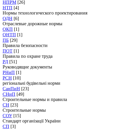
НПРМ
[26]
НТП
[4]
Нормы технологического проектирования
ОДН
[6]
Отраслевые дорожные нормы
ОКП
[1]
ОНТП
[1]
ПБ
[29]
Правила безопасности
ПОТ
[1]
Правила по охране труда
РД
[51]
Руководящие документы
РНиП
[1]
РСН
[10]
регіональні будівельні норми
СанПиН
[23]
СНиП
[49]
Строительные нормы и правила
СН
[23]
Строительные нормы
СОУ
[15]
Стандарт організації України
СП
[3]