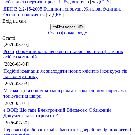
робіт та експертизи проектів будівництва
[➪
ДСТУ
]
ДБН В.2.2-15-2005 Будинки і споруди. Житлові будинки.
Основні положення
[➪
ДБН
]
Вхід на сайт
Увійти через uID
Стара форма входу
Статті
[2026-08-05]
Реєстр боржників: як перевірити заборгованості фізичних
осіб та компаній
[2026-08-04]
Подібні компанії: як знаходити нових клієнтів і конкурентів
на своєму ринку
[2026-08-03]
Масажер для обличчя з мінералами: колаген, лімфодренаж і
тонізування шкіри
[2026-08-01]
е-ВОД: Що таке Електронний Військово-Обліковий
Документ та як отримати?
[2026-07-30]
Переваги фарбованих міжкімнатних дверей: колір, покриття і