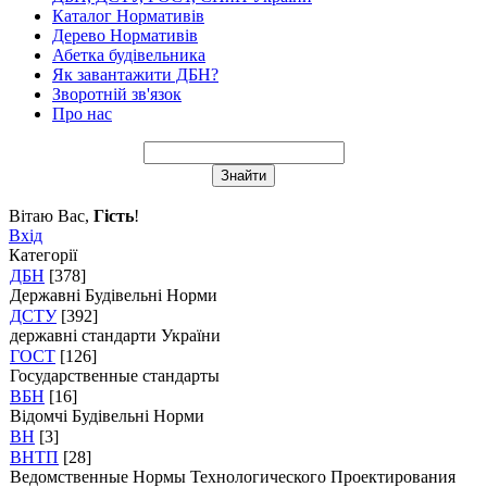
Каталог Нормативів
Дерево Нормативів
Абетка будівельника
Як завантажити ДБН?
Зворотній зв'язок
Про нас
Вітаю Вас
,
Гість
!
Вхід
Категорії
ДБН
[378]
Державні Будівельні Норми
ДСТУ
[392]
державні стандарти України
ГОСТ
[126]
Государственные стандарты
ВБН
[16]
Відомчі Будівельні Норми
ВН
[3]
ВНТП
[28]
Ведомственные Нормы Технологического Проектирования