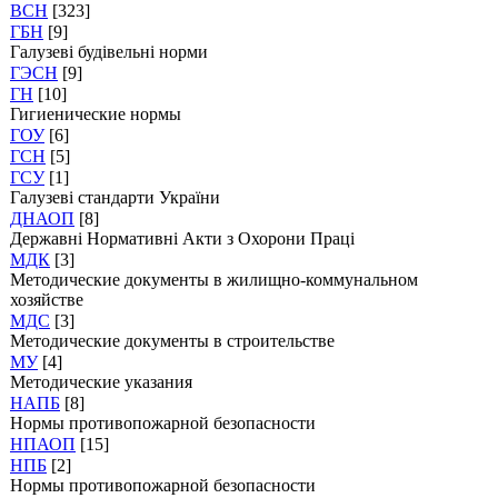
ВСН
[323]
ГБН
[9]
Галузеві будівельні норми
ГЭСН
[9]
ГН
[10]
Гигиенические нормы
ГОУ
[6]
ГСН
[5]
ГСУ
[1]
Галузеві стандарти України
ДНАОП
[8]
Державні Нормативні Акти з Охорони Праці
МДК
[3]
Методические документы в жилищно-коммунальном
хозяйстве
МДС
[3]
Методические документы в строительстве
МУ
[4]
Методические указания
НАПБ
[8]
Нормы противопожарной безопасности
НПАОП
[15]
НПБ
[2]
Нормы противопожарной безопасности