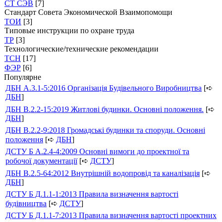
СТ СЭВ
[7]
Стандарт Совета Экономической Взаимопомощи
ТОИ
[3]
Типовые инструкции по охране труда
ТР
[3]
Технологические/технические рекомендации
ТСН
[17]
ФЭР
[6]
Популярне
ДБН А.3.1-5:2016 Організація Будівельного Виробництва
[➪
ДБН
]
ДБН В.2.2-15:2019 Житлові будинки. Основні положення.
[➪
ДБН
]
ДБН В.2.2-9:2018 Громадські будинки та споруди. Основні
положення
[➪
ДБН
]
ДСТУ Б А.2.4-4:2009 Основні вимоги до проектної та
робочої документації
[➪
ДСТУ
]
ДБН В.2.5-64:2012 Внутрішній водопровід та каналізація
[➪
ДБН
]
ДСТУ Б Д.1.1-1:2013 Правила визначення вартості
будівництва
[➪
ДСТУ
]
ДСТУ Б Д.1.1-7:2013 Правила визначення вартості проектних