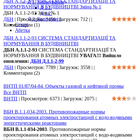
ДБН А.1.1-2-93 СИСТЕМА СТАНДАРТИЗАЦІЇ ТА
Д 1. Нормування
+
НОРМУВАННЯ В БУДІВНИЦТВІ Зміна № 1
Д 1.1.
ДБН А.1.1-2-93 Зміна № 1
Д 1.2.
Д 2. Кошториси
ДБН
|
Просмотров:
3456
|
Загрузок:
712
|
|
Статті
Комментарии (1)
Абетка
ДБН А.1.1-2-93 СИСТЕМА СТАНДАРТИЗАЦІЇ ТА
НОРМУВАННЯ В БУДІВНИЦТВІ
ДБН А.1.1-2-93
СИСТЕМА СТАНДАРТИЗАЦІЇ ТА
НОРМУВАННЯ В БУДІВНИЦТВІ
УВАГА!!! Вийшло
оновлення:
ДБН Д.1.1-2-99
ДБН
|
Просмотров:
7789
|
Загрузок:
3558
|
|
Комментарии (2)
ВНТП 01/87/04-84. Объекты газовой и нефтяной промы
Все ВНТП
ВНТП
|
Просмотров:
6373
|
Загрузок:
2075
|
ВБН В.1.1-034-2003. Противопожарные нормы
проектирования атомных электростанций с водо-водяными
энергетическими реакторами
ВБН В.1.1-034-2003
. Противопожарные нормы
проектирования атомных электростанций с водо-водяными