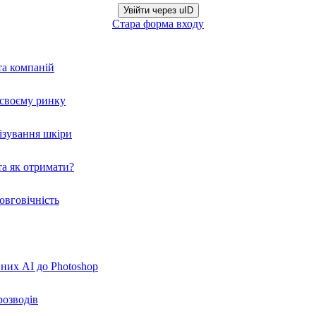
Увійти через uID
Стара форма входу
та компаній
а своєму ринку
нізування шкіри
а як отримати?
овговічність
вних AI до Photoshop
розводів