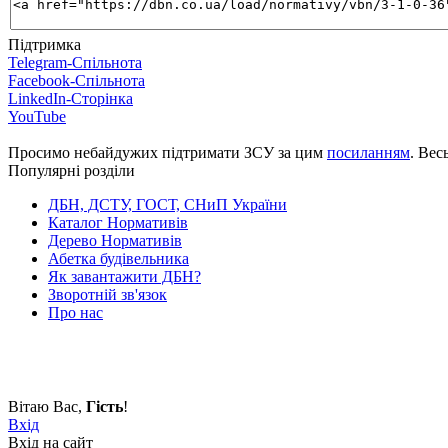
Підтримка
Telegram-Спільнота
Facebook-Спільнота
LinkedIn-Сторінка
YouTube
Просимо небайдужих підтримати ЗСУ за цим
посиланням
. Вес
Популярні розділи
ДБН, ДСТУ, ГОСТ, СНиП України
Каталог Нормативів
Дерево Нормативів
Абетка будівельника
Як завантажити ДБН?
Зворотній зв'язок
Про нас
Вітаю Вас
,
Гість
!
Вхід
Вхід на сайт