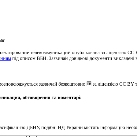
ий?
Проектирование телекоммуникаций опублікована за ліцензією CC
анням
під описом ВБН. Зазвичай довідкові документи викладені
озповсюджується зазвичай безкоштовно 🆓 за ліцензією CC BY 
уникаций, обговорення та коментарі:
сифікацією ДБНУ, подібні НД України містять інформацію необхі