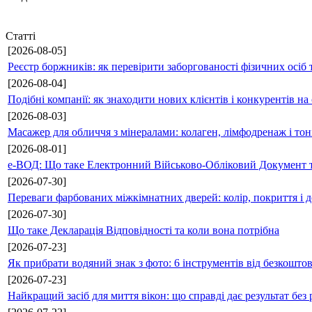
Статті
[2026-08-05]
Реєстр боржників: як перевірити заборгованості фізичних осіб 
[2026-08-04]
Подібні компанії: як знаходити нових клієнтів і конкурентів н
[2026-08-03]
Масажер для обличчя з мінералами: колаген, лімфодренаж і то
[2026-08-01]
е-ВОД: Що таке Електронний Військово-Обліковий Документ т
[2026-07-30]
Переваги фарбованих міжкімнатних дверей: колір, покриття і д
[2026-07-30]
Що таке Декларація Відповідності та коли вона потрібна
[2026-07-23]
Як прибрати водяний знак з фото: 6 інструментів від безкошто
[2026-07-23]
Найкращий засіб для миття вікон: що справді дає результат без 