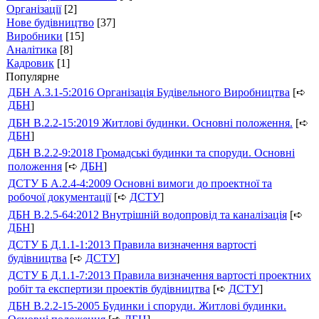
Організації
[2]
Нове будівництво
[37]
Виробники
[15]
Аналітика
[8]
Кадровик
[1]
Популярне
ДБН А.3.1-5:2016 Організація Будівельного Виробництва
[➪
ДБН
]
ДБН В.2.2-15:2019 Житлові будинки. Основні положення.
[➪
ДБН
]
ДБН В.2.2-9:2018 Громадські будинки та споруди. Основні
положення
[➪
ДБН
]
ДСТУ Б А.2.4-4:2009 Основні вимоги до проектної та
робочої документації
[➪
ДСТУ
]
ДБН В.2.5-64:2012 Внутрішній водопровід та каналізація
[➪
ДБН
]
ДСТУ Б Д.1.1-1:2013 Правила визначення вартості
будівництва
[➪
ДСТУ
]
ДСТУ Б Д.1.1-7:2013 Правила визначення вартості проектних
робіт та експертизи проектів будівництва
[➪
ДСТУ
]
ДБН В.2.2-15-2005 Будинки і споруди. Житлові будинки.