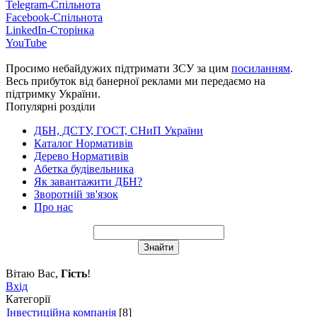
Telegram-Спільнота
Facebook-Спільнота
LinkedIn-Сторінка
YouTube
Просимо небайдужих підтримати ЗСУ за цим
посиланням
.
Весь прибуток від банерної реклами ми передаємо на
підтримку України.
Популярні розділи
ДБН, ДСТУ, ГОСТ, СНиП України
Каталог Нормативів
Дерево Нормативів
Абетка будівельника
Як завантажити ДБН?
Зворотній зв'язок
Про нас
Вітаю Вас
,
Гість
!
Вхід
Категорії
Інвестиційна компанія
[8]