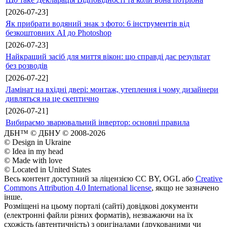
[2026-07-23]
Як прибрати водяний знак з фото: 6 інструментів від
безкоштовних AI до Photoshop
[2026-07-23]
Найкращий засіб для миття вікон: що справді дає результат
без розводів
[2026-07-22]
Ламінат на вхідні двері: монтаж, утеплення і чому дизайнери
дивляться на це скептично
[2026-07-21]
Вибираємо зварювальний інвертор: основні правила
ДБН™ © ДБНУ © 2008-2026
© Design in Ukraine
© Idea in my head
© Made with love
© Located in United States
Весь контент доступний за ліцензією CC BY, OGL або
Creative
Commons Attribution 4.0 International license
, якщо не зазначено
інше.
Розміщені на цьому порталі (сайті) довідкові документи
(електронні файли різних форматів), незважаючи на їх
схожість (автентичність) з оригіналами (друкованими чи