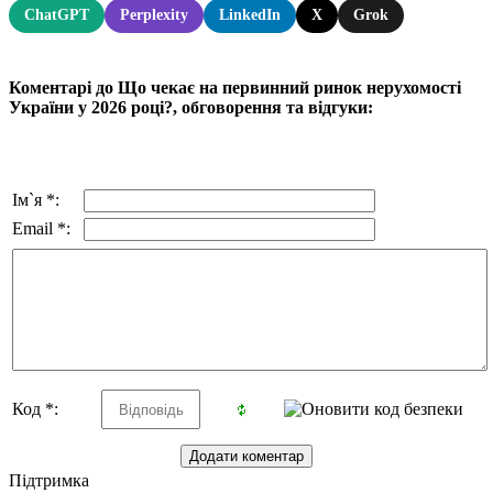
ChatGPT
Perplexity
LinkedIn
X
Grok
Коментарі до Що чекає на первинний ринок нерухомості
України у 2026 році?, обговорення та відгуки:
Ім`я *:
Email *:
Код *:
Підтримка