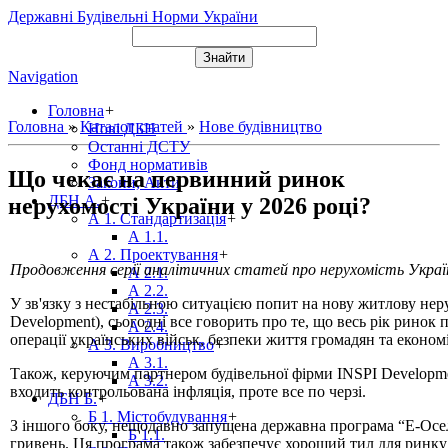
Державні Будівельні Норми України
Navigation
Головна
+
Головна
»
Каталог статей
»
Нове будівництво
Нові ДБН
Останні ДСТУ
Фонд нормативів
Що чекає на первинний ринок
Закони, Акти
ДБН А.
+
нерухомості України у 2026 році?
А 1. Стандартизація
+
А 1.1.
А 2. Проектування
+
Продовження серії аналітичних статей про нерухомість Украї
А 2.1.
А 2.2.
У зв'язку з нестабільною ситуацією попит на нову житлову нер
А 2.3.
Development), сьогодні все говорить про те, що весь рік ринок
А 2.4.
операції українських військ, безпеки життя громадян та економ
А 3. Виробництво
+
А 3.1.
Також, керуючим партнером будівельної фірми INSPI Developmen
А 3.2.
входить контрольована інфляція, проте все по черзі.
ДБН Б.
+
Б 1. Містобудування
+
З іншого боку, нещодавно запущена державна програма “Е-Осел
Б 1.1.
гривень. Ця програма також забезпечує хороший тил для ринку