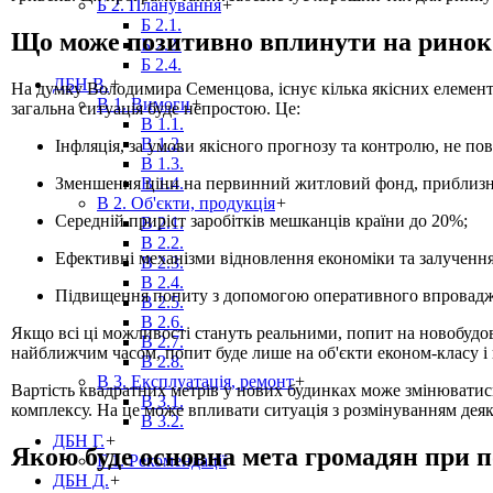
Б 2. Планування
+
Б 2.1.
Що може позитивно вплинути на ринок н
Б 2.2.
Б 2.4.
ДБН В.
+
На думку Володимира Семенцова, існує кілька якісних елементі
В 1. Вимоги
+
загальна ситуація буде непростою. Це:
В 1.1.
В 1.2.
Інфляція, за умови якісного прогнозу та контролю, не п
В 1.3.
Зменшення ціни на первинний житловий фонд, приблизно 
В 1.4.
В 2. Об'єкти, продукція
+
Середній приріст заробітків мешканців країни до 20%;
В 2.1.
В 2.2.
Ефективні механізми відновлення економіки та залучення 
В 2.3.
В 2.4.
Підвищення попиту з допомогою оперативного впроваджен
В 2.5.
В 2.6.
Якщо всі ці можливості стануть реальними, попит на новобудов
В 2.7.
найближчим часом, попит буде лише на об'єкти економ-класу і 
В 2.8.
В 3. Експлуатація, ремонт
+
Вартість квадратних метрів у нових будинках може змінюватись 
В 3.1.
комплексу. На це може впливати ситуація з розмінуванням деяк
В 3.2.
ДБН Г.
+
Якою буде основна мета громадян при 
Г 1. Рекомендації
ДБН Д.
+