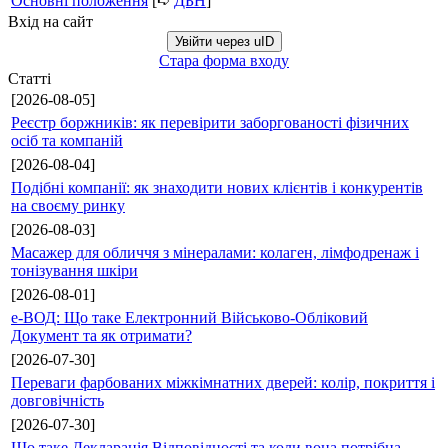
Основні положення
[➪
ДБН
]
Вхід на сайт
Увійти через uID
Стара форма входу
Статті
[2026-08-05]
Реєстр боржників: як перевірити заборгованості фізичних
осіб та компаній
[2026-08-04]
Подібні компанії: як знаходити нових клієнтів і конкурентів
на своєму ринку
[2026-08-03]
Масажер для обличчя з мінералами: колаген, лімфодренаж і
тонізування шкіри
[2026-08-01]
е-ВОД: Що таке Електронний Військово-Обліковий
Документ та як отримати?
[2026-07-30]
Переваги фарбованих міжкімнатних дверей: колір, покриття і
довговічність
[2026-07-30]
Що таке Декларація Відповідності та коли вона потрібна