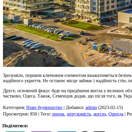
Зрозуміло, першим ключовим елементом вважатиметься безпека 
надійного укриття. Не останнє місце займає і надійність стін, пе
Друге, основний фокус буде на придбання житла у великих обла
частково, Одеса. Також, Семенцов додав, що після того, як Ук
Категория
:
Нове будівництво
|
Добавил
:
admin
(2023-02-15)
Просмотров
:
850
|
Теги
:
ринок
,
нерухомість
,
житло
,
Оренда
|
Ре
Поділитися: