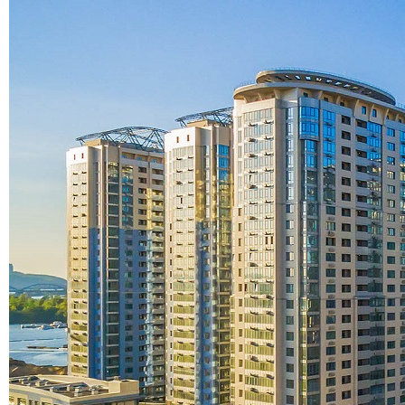
Д 1. Нормування
+
Д 1.1.
Д 1.2.
Д 2. Кошториси
Статті
Абетка