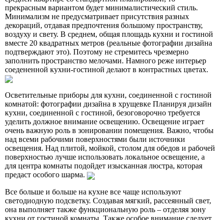
прекрасным вариантом будет минималистический стиль.
Минимализм не предусматривает присутствия разных
декораций, отдавая предпочтения большому пространству,
воздуху и свету. В среднем, общая площадь кухни и гостиной
вместе 20 квадратных метров (реальные фотографии дизайна
подтверждают это). Поэтому не стремитесь чрезмерно
заполнить пространство мелочами. Намного реже интерьер
соедененной кухни-гостиной делают в контрастных цветах.
Осветительные приборы для кухни, соединенной с гостиной
комнатой: фотографии дизайна в хрущевке Планируя дизайн
кухни, соединенной с гостиной, безоговорочно требуется
уделить должное внимание освещению. Освещение играет
очень важную роль в зонировании помещения. Важно, чтобы
над всеми рабочими поверхностями были источники
освещения. Над плитой, мойкой, столом для обедов и рабочей
поверхностью лучше использовать локальное освещение, а
для центра комнаты подойдет изысканная люстра, которая
предаст особого шарма.
Все больше и больше на кухне все чаще используют
светодиодную подсветку. Создавая мягкий, рассеянный свет,
она выполняет также функциональную роль – отделяя зону
кухни от гостиной комнаты. Также особое внимание следует