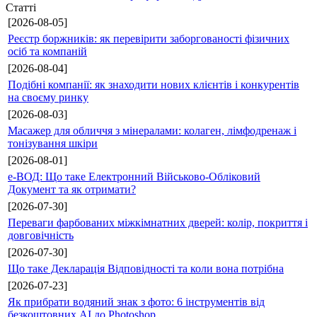
Статті
[2026-08-05]
Реєстр боржників: як перевірити заборгованості фізичних
осіб та компаній
[2026-08-04]
Подібні компанії: як знаходити нових клієнтів і конкурентів
на своєму ринку
[2026-08-03]
Масажер для обличчя з мінералами: колаген, лімфодренаж і
тонізування шкіри
[2026-08-01]
е-ВОД: Що таке Електронний Військово-Обліковий
Документ та як отримати?
[2026-07-30]
Переваги фарбованих міжкімнатних дверей: колір, покриття і
довговічність
[2026-07-30]
Що таке Декларація Відповідності та коли вона потрібна
[2026-07-23]
Як прибрати водяний знак з фото: 6 інструментів від
безкоштовних AI до Photoshop