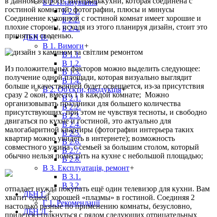
в данном вопросе. Интерьер кухни, которая соединена с
Б 2. Планування
+
гостиной комнатой: фотографии, плюсы и минусы
Б 2.1.
Соединение кухонной с гостиной комнат имеет хорошие и
Б 2.2.
плохие стороны, исходя из этого планируя дизайн, стоит это
Б 2.4.
принять к сведенью.
ДБН В.
+
В 1. Вимоги
+
В 1.1.
В 1.2.
Из положительных факторов можно выделить следующее:
В 1.3.
получение одной площади, которая визуально выглядит
В 1.4.
больше и качественней будет освещается, из-за присутствия
В 2. Об'єкти, продукція
+
сразу 2 окон, вместо 1 в каждой комнате; Можно
В 2.1.
организовывать праздники для большего количества
В 2.2.
присутствующих, при этом не чувствуя тесноты, и свободно
В 2.3.
двигаться по кухне и гостиной, это актуально для
В 2.4.
малогабаритной квартиры (фотографии интерьера таких
В 2.5.
квартир можно увидеть в интернете); возможность
В 2.6.
совместного ужина с семьей за большим столом, который
В 2.7.
обычно нельзя поместить на кухне с небольшой площадью;
В 2.8.
В 3. Експлуатація, ремонт
+
В 3.1.
В 3.2.
отпадает нужда покупать ещё один телевизор для кухни. Вам
ДБН Г.
+
хватит одной хорошей «плазмы» в гостиной. Соединяя 2
Г 1. Рекомендації
настолько разные по применению комнаты, безусловно,
ДБН Д.
+
придется столкнуться с рядом следующих отрицательных