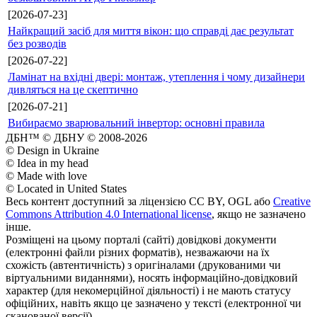
[2026-07-23]
Найкращий засіб для миття вікон: що справді дає результат
без розводів
[2026-07-22]
Ламінат на вхідні двері: монтаж, утеплення і чому дизайнери
дивляться на це скептично
[2026-07-21]
Вибираємо зварювальний інвертор: основні правила
ДБН™ © ДБНУ © 2008-2026
© Design in Ukraine
© Idea in my head
© Made with love
© Located in United States
Весь контент доступний за ліцензією CC BY, OGL або
Creative
Commons Attribution 4.0 International license
, якщо не зазначено
інше.
Розміщені на цьому порталі (сайті) довідкові документи
(електронні файли різних форматів), незважаючи на їх
схожість (автентичність) з оригіналами (друкованими чи
віртуальними виданнями), носять інформаційно-довідковий
характер (для некомерційної діяльності) і не мають статусу
офіційних, навіть якщо це зазначено у тексті (електронної чи
сканованої версії).