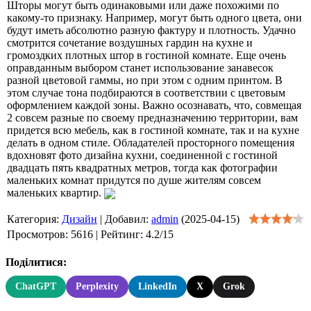
Шторы могут быть одинаковыми или даже похожими по
какому-то признаку. Например, могут быть одного цвета, они
будут иметь абсолютно разную фактуру и плотность. Удачно
смотрится сочетание воздушных гардин на кухне и
громоздких плотных штор в гостиной комнате. Еще очень
оправданным выбором станет использование занавесок
разной цветовой гаммы, но при этом с одним принтом. В
этом случае тона подбираются в соответствии с цветовым
оформлением каждой зоны. Важно осознавать, что, совмещая
2 совсем разные по своему предназначению территории, вам
придется всю мебель, как в гостиной комнате, так и на кухне
делать в одном стиле. Обладателей просторного помещения
вдохновят фото дизайна кухни, соединенной с гостиной
двадцать пять квадратных метров, тогда как фотографии
маленьких комнат придутся по душе жителям совсем
маленьких квартир.
Категория
:
Дизайн
|
Добавил
:
admin
(2025-04-15)
Просмотров
:
5616
|
Рейтинг
:
4.2
/
15
Поділитися:
ChatGPT
Perplexity
LinkedIn
X
Grok