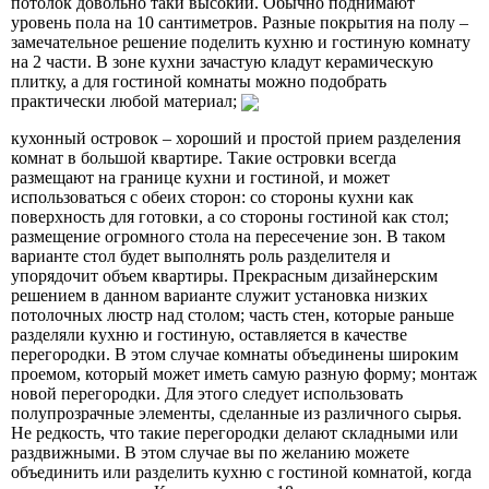
потолок довольно таки высокий. Обычно поднимают
уровень пола на 10 сантиметров. Разные покрытия на полу –
замечательное решение поделить кухню и гостиную комнату
на 2 части. В зоне кухни зачастую кладут керамическую
плитку, а для гостиной комнаты можно подобрать
практически любой материал;
кухонный островок – хороший и простой прием разделения
комнат в большой квартире. Такие островки всегда
размещают на границе кухни и гостиной, и может
использоваться с обеих сторон: со стороны кухни как
поверхность для готовки, а со стороны гостиной как стол;
размещение огромного стола на пересечение зон. В таком
варианте стол будет выполнять роль разделителя и
упорядочит объем квартиры. Прекрасным дизайнерским
решением в данном варианте служит установка низких
потолочных люстр над столом; часть стен, которые раньше
разделяли кухню и гостиную, оставляется в качестве
перегородки. В этом случае комнаты объединены широким
проемом, который может иметь самую разную форму; монтаж
новой перегородки. Для этого следует использовать
полупрозрачные элементы, сделанные из различного сырья.
Не редкость, что такие перегородки делают складными или
раздвижными. В этом случае вы по желанию можете
объединить или разделить кухню с гостиной комнатой, когда