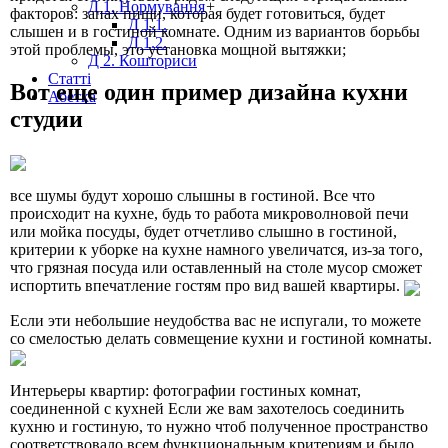
Д 1. Нормування
+
факторов: запах пищи, которая будет готовиться, будет
Д 1.1.
слышен и в гостиной комнате. Одним из вариантов борьбы
Д 1.2.
этой проблемы, это установка мощной вытяжки;
Д 2. Кошториси
Статті
Вот еще один пример дизайна кухни
Абетка
студии
все шумы будут хорошо слышны в гостиной. Все что
происходит на кухне, будь то работа микроволновой печи
или мойка посуды, будет отчетливо слышно в гостиной,
критерии к уборке на кухне намного увеличатся, из-за того,
что грязная посуда или оставленный на столе мусор сможет
испортить впечатление гостям про вид вашей квартиры.
Если эти небольшие неудобства вас не испугали, то можете
со смелостью делать совмещение кухни и гостиной комнаты.
Интерьеры квартир: фотографии гостиных комнат,
соединенной с кухней Если же вам захотелось соединить
кухню и гостиную, то нужно чтоб полученное пространство
соответствовало всем функциональным критериям и было