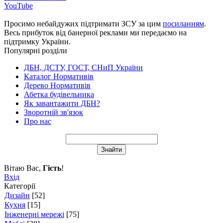
YouTube
Просимо небайдужих підтримати ЗСУ за цим
посиланням
.
Весь прибуток від банерної реклами ми передаємо на
підтримку України.
Популярні розділи
ДБН, ДСТУ, ГОСТ, СНиП України
Каталог Нормативів
Дерево Нормативів
Абетка будівельника
Як завантажити ДБН?
Зворотній зв'язок
Про нас
Вітаю Вас
,
Гість
!
Вхід
Категорії
Дизайн
[52]
Кухня
[15]
Інженерні мережі
[75]