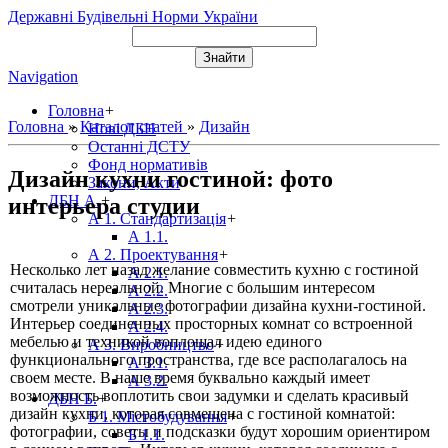
Державні Будівельні Норми України
Navigation
Головна
+
Головна
»
Каталог статей
»
Дизайн
Нові ДБН
Останні ДСТУ
Фонд нормативів
Дизайн кухни гостиной: фото
Закони, Акти
ДБН А.
+
интерьера студии
А 1. Стандартизація
+
А 1.1.
А 2. Проектування
+
Несколько лет назад желание совместить кухню с гостиной
А 2.1.
считалась нереальной. Многие с большим интересом
А 2.2.
смотрели уникальные фотографии дизайна кухни-гостиной.
А 2.3.
Интерьер соединенных просторных комнат со встроенной
А 2.4.
мебелью и техникой воплощал идею единого
А 3. Виробництво
+
функционального пространства, где все располагалось на
А 3.1.
своем месте. В наше время буквально каждый имеет
А 3.2.
возможность воплотить свои задумки и сделать красивый
ДБН Б.
+
дизайн кухни, которая совмещена с гостиной комнатой:
Б 1. Містобудування
+
фотографии, советы и подсказки будут хорошим ориентиром
Б 1.1.