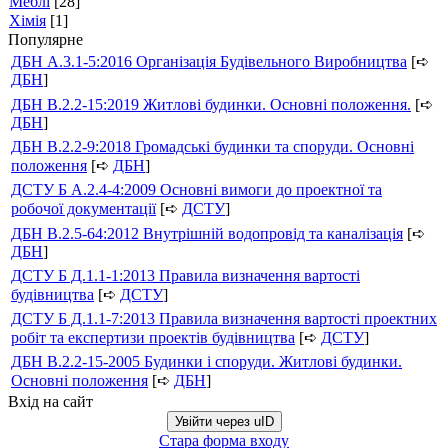
Меблі
[28]
Хімія
[1]
Популярне
ДБН А.3.1-5:2016 Організація Будівельного Виробництва
[➪
ДБН
]
ДБН В.2.2-15:2019 Житлові будинки. Основні положення.
[➪
ДБН
]
ДБН В.2.2-9:2018 Громадські будинки та споруди. Основні
положення
[➪
ДБН
]
ДСТУ Б А.2.4-4:2009 Основні вимоги до проектної та
робочої документації
[➪
ДСТУ
]
ДБН В.2.5-64:2012 Внутрішній водопровід та каналізація
[➪
ДБН
]
ДСТУ Б Д.1.1-1:2013 Правила визначення вартості
будівництва
[➪
ДСТУ
]
ДСТУ Б Д.1.1-7:2013 Правила визначення вартості проектних
робіт та експертизи проектів будівництва
[➪
ДСТУ
]
ДБН В.2.2-15-2005 Будинки і споруди. Житлові будинки.
Основні положення
[➪
ДБН
]
Вхід на сайт
Увійти через uID
Стара форма входу