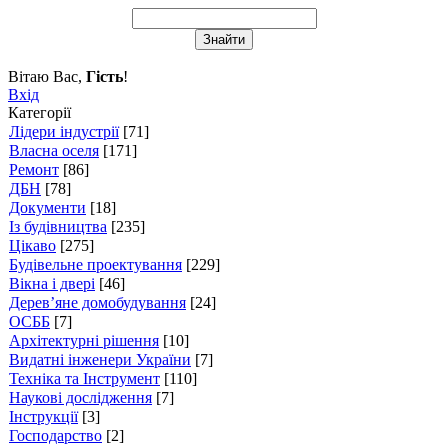
Вітаю Вас
,
Гість
!
Вхід
Категорії
Лідери індустрії
[71]
Власна оселя
[171]
Ремонт
[86]
ДБН
[78]
Документи
[18]
Із будівництва
[235]
Цікаво
[275]
Будівельне проектування
[229]
Вікна і двері
[46]
Дерев’яне домобудування
[24]
ОСББ
[7]
Архітектурні рішення
[10]
Видатні інженери України
[7]
Техніка та Інструмент
[110]
Наукові дослідження
[7]
Інструкції
[3]
Господарство
[2]