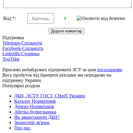
Код *:
Підтримка
Telegram-Спільнота
Facebook-Спільнота
LinkedIn-Сторінка
YouTube
Просимо небайдужих підтримати ЗСУ за цим
посиланням
.
Весь прибуток від банерної реклами ми передаємо на
підтримку України.
Популярні розділи
ДБН, ДСТУ, ГОСТ, СНиП України
Каталог Нормативів
Дерево Нормативів
Абетка будівельника
Як завантажити ДБН?
Зворотній зв'язок
Про нас