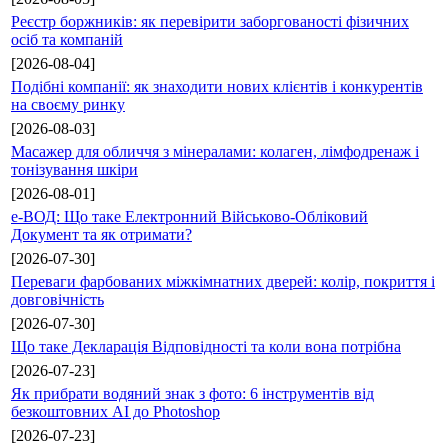
Реєстр боржників: як перевірити заборгованості фізичних
осіб та компаній
[2026-08-04]
Подібні компанії: як знаходити нових клієнтів і конкурентів
на своєму ринку
[2026-08-03]
Масажер для обличчя з мінералами: колаген, лімфодренаж і
тонізування шкіри
[2026-08-01]
е-ВОД: Що таке Електронний Військово-Обліковий
Документ та як отримати?
[2026-07-30]
Переваги фарбованих міжкімнатних дверей: колір, покриття і
довговічність
[2026-07-30]
Що таке Декларація Відповідності та коли вона потрібна
[2026-07-23]
Як прибрати водяний знак з фото: 6 інструментів від
безкоштовних AI до Photoshop
[2026-07-23]