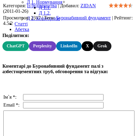
Д 1. Нормування
+
Категория
:
Із будівництва
|
Добавил
:
ZIDAN
Д 1.1.
(2011-01-26)
Д 1.2.
Просмотров
:
2317
|
Теги
:
Буронабивний фундамент
|
Рейтинг
:
Д 2. Кошториси
4.5
/
2
Статті
Абетка
Поділитися:
ChatGPT
Perplexity
LinkedIn
X
Grok
Коментарі до Буронабивний фундамент палі з
азбестоцементних труб, обговорення та відгуки:
Ім`я *:
Email *: