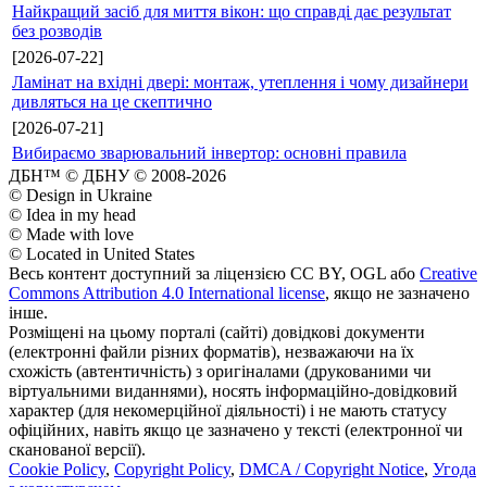
Найкращий засіб для миття вікон: що справді дає результат
без розводів
[2026-07-22]
Ламінат на вхідні двері: монтаж, утеплення і чому дизайнери
дивляться на це скептично
[2026-07-21]
Вибираємо зварювальний інвертор: основні правила
ДБН™ © ДБНУ © 2008-2026
© Design in Ukraine
© Idea in my head
© Made with love
© Located in United States
Весь контент доступний за ліцензією CC BY, OGL або
Creative
Commons Attribution 4.0 International license
, якщо не зазначено
інше.
Розміщені на цьому порталі (сайті) довідкові документи
(електронні файли різних форматів), незважаючи на їх
схожість (автентичність) з оригіналами (друкованими чи
віртуальними виданнями), носять інформаційно-довідковий
характер (для некомерційної діяльності) і не мають статусу
офіційних, навіть якщо це зазначено у тексті (електронної чи
сканованої версії).
Cookie Policy
,
Copyright Policy
,
DMCA / Copyright Notice
,
Угода