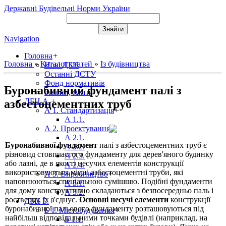
Державні Будівельні Норми України
Navigation
Головна
+
Головна
»
Каталог статей
»
Із будівництва
Нові ДБН
Останні ДСТУ
Фонд нормативів
Буронабивний фундамент палі з
Закони, Акти
ДБН А.
+
азбестоцементних труб
А 1. Стандартизація
+
А 1.1.
А 2. Проектування
+
А 2.1.
Буронабивної фундамент
палі з азбестоцементних труб є
А 2.2.
різновид стовпчастого фундаменту для дерев'яного будинку
А 2.3.
або лазні, де в якості несучих елементів конструкції
А 2.4.
використовуються міцні азбестоцементні труби, які
А 3. Виробництво
+
наповнюються спеціальною сумішшю. Подібні фундаменти
А 3.1.
для дому конструктивно складаються з безпосередньо паль і
А 3.2.
ростверку, їх з'єднує.
Основні несучі елементи
конструкції
ДБН Б.
+
буронабивної пальового фундаменту розташовуються під
Б 1. Містобудування
+
найбільш відповідальними точками будівлі (наприклад, на
Б 1.1.