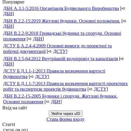
Популярне
ДБН А.3.1-5:2016 Організація Будівельного Виробництва
[➪
ДБН
]
ДБН В.2.2-15:2019 Житлові будинки. Основні положення.
[➪
ДБН
]
ДБН В.2.2-9:2018 Громадські будинки та споруди. Основні
положення
[➪
ДБН
]
ДСТУ Б А.2.4-4:2009 Основні вимоги до проектної та
робочої документації
[➪
ДСТУ
]
ДБН В.2.5-64:2012 Внутрішній водопровід та каналізація
[➪
ДБН
]
ДСТУ Б Д.1.1-1:2013 Правила визначення вартості
будівництва
[➪
ДСТУ
]
ДСТУ Б Д.1.1-7:2013 Правила визначення вартості проектних
робіт та експертизи проектів будівництва
[➪
ДСТУ
]
ДБН В.2.2-15-2005 Будинки і споруди. Житлові будинки.
Основні положення
[➪
ДБН
]
Вхід на сайт
Увійти через uID
Стара форма входу
Статті
[2026-08-05]