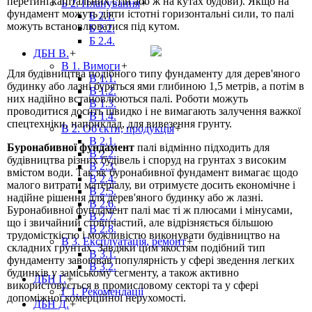
перетині капітальних стін або ж на кутах будови). Якщо на
Б 2. Планування
+
фундамент можуть діяти істотні горизонтальні сили, то палі
Б 2.1.
можуть встановлюватися під кутом.
Б 2.2.
Б 2.4.
ДБН В.
+
В 1. Вимоги
+
Для будівництва подібного типу фундаменту для дерев'яного
В 1.1.
будинку або лазні буряться ями глибиною 1,5 метрів, а потім в
В 1.2.
них надійно встановлюються палі. Роботи можуть
В 1.3.
проводитися досить швидко і не вимагають залучення важкої
В 1.4.
спецтехніки, наприклад, для вивезення грунту.
В 2. Об'єкти, продукція
+
В 2.1.
Буронабивної фундамент
палі відмінно підходить для
В 2.2.
будівництва різних будівель і споруд на грунтах з високим
В 2.3.
вмістом води. Так як буронабивної фундамент вимагає щодо
В 2.4.
малого витрати матеріалу, ви отримуєте досить економічне і
В 2.5.
надійне рішення для дерев'яного будинку або ж лазні.
В 2.6.
Буронабивної фундамент палі має ті ж плюсами і мінусами,
В 2.7.
що і звичайний стовпчастий, але відрізняється більшою
В 2.8.
трудомісткістю і можливістю виконувати будівництво на
В 3. Експлуатація, ремонт
+
складних грунтах. Завдяки цим якостям подібний тип
В 3.1.
фундаменту завоював популярність у сфері зведення легких
В 3.2.
будинків у заміському сегменту, а також активно
ДБН Г.
+
використовується в промисловому секторі та у сфері
Г 1. Рекомендації
допоміжної комерційної нерухомості.
ДБН Д.
+