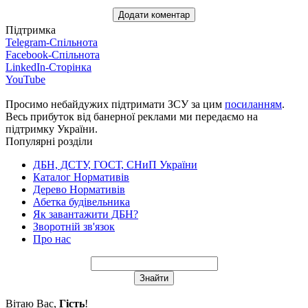
Підтримка
Telegram-Спільнота
Facebook-Спільнота
LinkedIn-Сторінка
YouTube
Просимо небайдужих підтримати ЗСУ за цим
посиланням
.
Весь прибуток від банерної реклами ми передаємо на
підтримку України.
Популярні розділи
ДБН, ДСТУ, ГОСТ, СНиП України
Каталог Нормативів
Дерево Нормативів
Абетка будівельника
Як завантажити ДБН?
Зворотній зв'язок
Про нас
Вітаю Вас
,
Гість
!