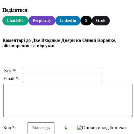
Поділитися:
ChatGPT
Perplexity
LinkedIn
X
Grok
Коментарі до Две Входные Двери на Одной Коробке,
обговорення та відгуки:
Ім`я *:
Email *:
Код *: