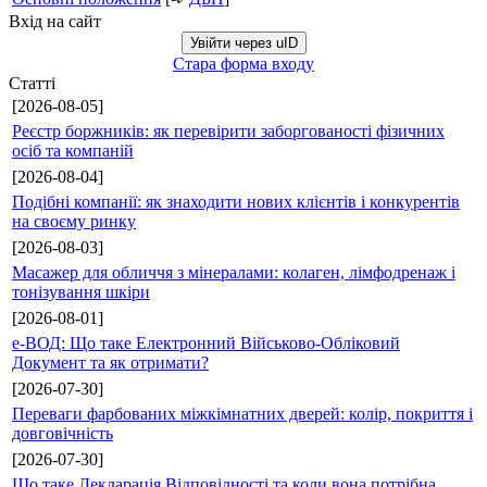
Вхід на сайт
Увійти через uID
Стара форма входу
Статті
[2026-08-05]
Реєстр боржників: як перевірити заборгованості фізичних
осіб та компаній
[2026-08-04]
Подібні компанії: як знаходити нових клієнтів і конкурентів
на своєму ринку
[2026-08-03]
Масажер для обличчя з мінералами: колаген, лімфодренаж і
тонізування шкіри
[2026-08-01]
е-ВОД: Що таке Електронний Військово-Обліковий
Документ та як отримати?
[2026-07-30]
Переваги фарбованих міжкімнатних дверей: колір, покриття і
довговічність
[2026-07-30]
Що таке Декларація Відповідності та коли вона потрібна