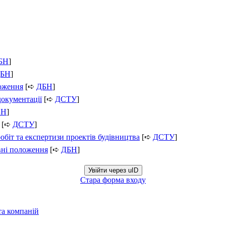
БН
]
БН
]
ложення
[➪
ДБН
]
документації
[➪
ДСТУ
]
БН
]
[➪
ДСТУ
]
обіт та експертизи проектів будівництва
[➪
ДСТУ
]
вні положення
[➪
ДБН
]
Увійти через uID
Стара форма входу
та компаній