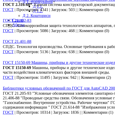
Д 1. Нормування
+
ГОСТ 2.316-68*
. Единая система конструкторской документац
Д 1.1.
ГОСТ
|
Просмотров:
4341
|
Загрузок:
503
|
|
Комментарии (0)
Д 1.2.
Д 2. Кошториси
Статті
ГОСТ 21.402-83
Абетка
СПДС. Антикоррозийная защита технологических аппаратов, г
ГОСТ
|
Просмотров:
5086
|
Загрузок:
468
|
|
Комментарии (0)
ГОСТ 21.401-88
СПДС. Технология производства. Основные требования к раб
ГОСТ
|
Просмотров:
5136
|
Загрузок:
638
|
|
Комментарии (0)
ГОСТ 15150-69 Машины, приборы и другие технические изде
ГОСТ 15150-69
Машины, приборы и другие технические издел
части воздействия климатических факторов внешней среды.
ГОСТ
|
Просмотров:
11495
|
Загрузок:
942
|
|
Комментарии (2)
Библиотеки условных обозначений по ГОСТ для AutoCAD 200
ГОСТ 21.205-93 "Условные обозначения элементов санитарно-
21.406-88 "Проводные средства связи. Обозначения условные 
"Газоснабжение. Внутренние устройства. Рабочие чертежи" Г
содержания информации " ГОСТ 21.614-88 "Изображения усло
ГОСТ
|
Просмотров:
10314
|
Загрузок:
1836
|
|
Комментарии (1)