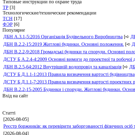
Типовые инструкции по охране труда
ТР
[3]
Технологические/технические рекомендации
ТСН
[17]
ФЭР
[6]
Популярне
ДБН А.3.1-5:2016 Організація Будівельного Виробництва
[➪
Д
ДБН В.2.2-15:2019 Житлові будинки. Основні положення.
[➪
Д
ДБН В.2.2-9:2018 Громадські будинки та споруди. Основні по
ДСТУ Б А.2.4-4:2009 Основні вимоги до проектної та робочої 
ДБН В.2.5-64:2012 Внутрішній водопровід та каналізація
[➪
Д
ДСТУ Б Д.1.1-1:2013 Правила визначення вартості будівництва
ДСТУ Б Д.1.1-7:2013 Правила визначення вартості проектних р
ДБН В.2.2-15-2005 Будинки і споруди. Житлові будинки. Осно
Вхід на сайт
Статті
[2026-08-05]
Реєстр боржників: як перевірити заборгованості фізичних осіб 
[2026-08-04]