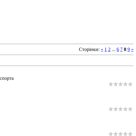
Сторінки
:
«
1
2
...
6
7
8
9
»
спорта