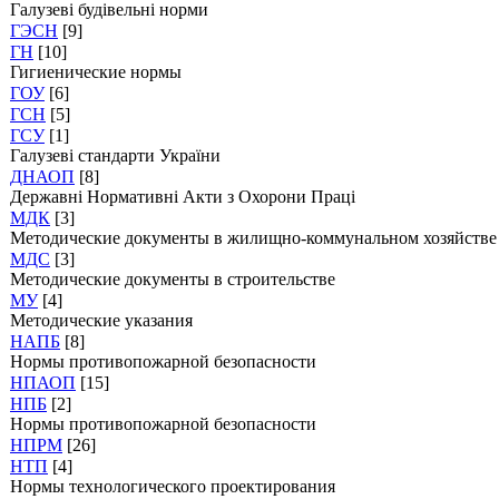
Галузеві будівельні норми
ГЭСН
[9]
ГН
[10]
Гигиенические нормы
ГОУ
[6]
ГСН
[5]
ГСУ
[1]
Галузеві стандарти України
ДНАОП
[8]
Державні Нормативні Акти з Охорони Праці
МДК
[3]
Методические документы в жилищно-коммунальном хозяйстве
МДС
[3]
Методические документы в строительстве
МУ
[4]
Методические указания
НАПБ
[8]
Нормы противопожарной безопасности
НПАОП
[15]
НПБ
[2]
Нормы противопожарной безопасности
НПРМ
[26]
НТП
[4]
Нормы технологического проектирования