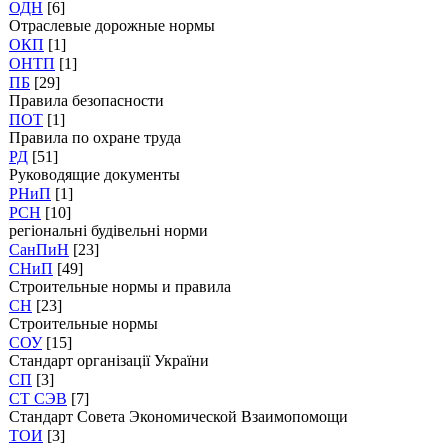
ОДН
[6]
Отраслевые дорожные нормы
ОКП
[1]
ОНТП
[1]
ПБ
[29]
Правила безопасности
ПОТ
[1]
Правила по охране труда
РД
[51]
Руководящие документы
РНиП
[1]
РСН
[10]
регіональні будівельні норми
СанПиН
[23]
СНиП
[49]
Строительные нормы и правила
СН
[23]
Строительные нормы
СОУ
[15]
Стандарт організації України
СП
[3]
СТ СЭВ
[7]
Стандарт Совета Экономической Взаимопомощи
ТОИ
[3]