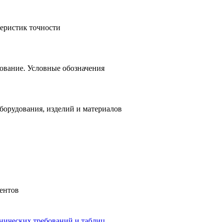
еристик точности
ование. Условные обозначения
орудования, изделий и материалов
ентов
хнических требований и таблиц