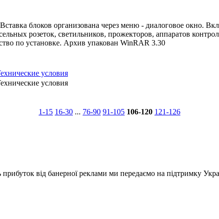
Вставка блоков организована через меню - диалоговое окно. Вкл
сельных розеток, светильников, прожекторов, аппаратов контрол
одство по установке. Архив упакован WinRAR 3.30
Технические условия
Технические условия
1-15
16-30
...
76-90
91-105
106-120
121-126
ь прибуток від банерної реклами ми передаємо на підтримку Укра