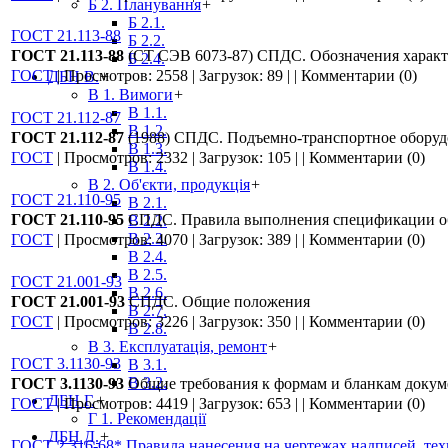
Б 2. Планування
+
Б 2.1.
ГОСТ 21.113-88
Б 2.2.
ГОСТ 21.113-88
(СТ СЭВ 6073-87) СПДС. Обозначения характ
Б 2.4.
ГОСТ
|
Просмотров:
2558
|
Загрузок:
89
|
|
Комментарии (0)
ДБН В.
+
В 1. Вимоги
+
В 1.1.
ГОСТ 21.112-87
В 1.2.
ГОСТ 21.112-87
(1988) СПДС. Подъемно-транспортное оборуд
В 1.3.
ГОСТ
|
Просмотров:
2332
|
Загрузок:
105
|
|
Комментарии (0)
В 1.4.
В 2. Об'єкти, продукція
+
ГОСТ 21.110-95
В 2.1.
ГОСТ 21.110-95
СПДС. Правила выполнения спецификации об
В 2.2.
В 2.3.
ГОСТ
|
Просмотров:
4070
|
Загрузок:
389
|
|
Комментарии (0)
В 2.4.
В 2.5.
ГОСТ 21.001-93
В 2.6.
ГОСТ 21.001-93
СПДС. Общие положения
В 2.7.
ГОСТ
|
Просмотров:
3226
|
Загрузок:
350
|
|
Комментарии (0)
В 2.8.
В 3. Експлуатація, ремонт
+
ГОСТ 3.1130-93
В 3.1.
В 3.2.
ГОСТ 3.1130-93
Общие требования к формам и бланкам докум
ДБН Г.
+
ГОСТ
|
Просмотров:
4419
|
Загрузок:
653
|
|
Комментарии (0)
Г 1. Рекомендації
ДБН Д.
+
ГОСТ 2.316-68* Правила нанесения на чертежах надписей, те