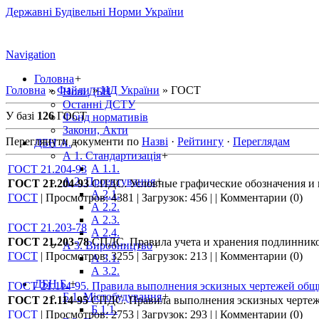
Державні Будівельні Норми України
Navigation
Головна
+
Головна
»
Файли
»
НД України
» ГОСТ
Нові ДБН
Останні ДСТУ
У базі
126
ГОСТ
Фонд нормативів
Закони, Акти
Переглянути документи по
Назві
·
Рейтингу
·
Переглядам
ДБН А.
+
А 1. Стандартизація
+
А 1.1.
ГОСТ 21.204-93
А 2. Проектування
+
ГОСТ 21.204-93
СПДС. Условные графические обозначения и 
А 2.1.
ГОСТ
|
Просмотров:
4381
|
Загрузок:
456
|
|
Комментарии (0)
А 2.2.
А 2.3.
ГОСТ 21.203-78
А 2.4.
ГОСТ 21.203-78
СПДС. Правила учета и хранения подлинник
А 3. Виробництво
+
ГОСТ
|
Просмотров:
3255
|
Загрузок:
213
|
|
Комментарии (0)
А 3.1.
А 3.2.
ДБН Б.
+
ГОСТ 21.114-95. Правила выполнения эскизных чертежей общ
Б 1. Містобудування
+
ГОСТ 21.114-95
СПДС. Правила выполнения эскизных чертеж
Б 1.1.
ГОСТ
|
Просмотров:
2753
|
Загрузок:
293
|
|
Комментарии (0)