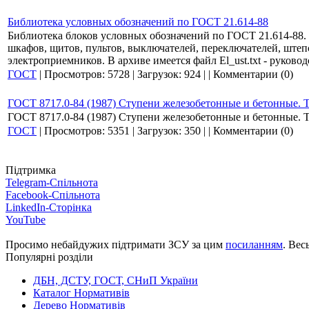
Библиотека условных обозначений по ГОСТ 21.614-88
Библиотека блоков условных обозначений по ГОСТ 21.614-88. 
шкафов, щитов, пультов, выключателей, переключателей, штеп
электроприемников. В архиве имеется файл El_ust.txt - руков
ГОСТ
|
Просмотров:
5728
|
Загрузок:
924
|
|
Комментарии (0)
ГОСТ 8717.0-84 (1987) Ступени железобетонные и бетонные. 
ГОСТ 8717.0-84 (1987) Ступени железобетонные и бетонные. 
ГОСТ
|
Просмотров:
5351
|
Загрузок:
350
|
|
Комментарии (0)
Підтримка
Telegram-Спільнота
Facebook-Спільнота
LinkedIn-Сторінка
YouTube
Просимо небайдужих підтримати ЗСУ за цим
посиланням
. Вес
Популярні розділи
ДБН, ДСТУ, ГОСТ, СНиП України
Каталог Нормативів
Дерево Нормативів