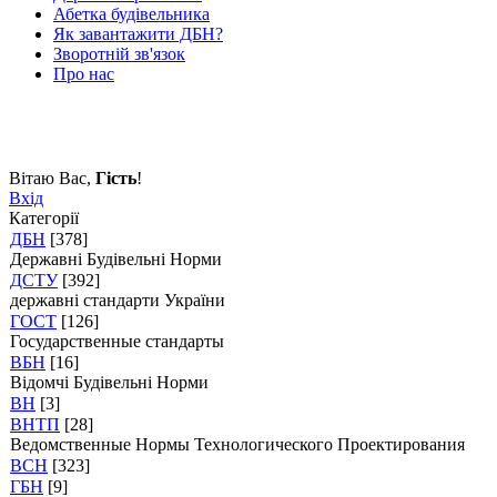
Абетка будівельника
Як завантажити ДБН?
Зворотній зв'язок
Про нас
Вітаю Вас
,
Гість
!
Вхід
Категорії
ДБН
[378]
Державні Будівельні Норми
ДСТУ
[392]
державні стандарти України
ГОСТ
[126]
Государственные стандарты
ВБН
[16]
Відомчі Будівельні Норми
ВН
[3]
ВНТП
[28]
Ведомственные Нормы Технологического Проектирования
ВСН
[323]
ГБН
[9]