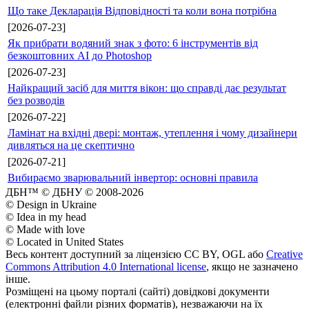
Що таке Декларація Відповідності та коли вона потрібна
[2026-07-23]
Як прибрати водяний знак з фото: 6 інструментів від
безкоштовних AI до Photoshop
[2026-07-23]
Найкращий засіб для миття вікон: що справді дає результат
без розводів
[2026-07-22]
Ламінат на вхідні двері: монтаж, утеплення і чому дизайнери
дивляться на це скептично
[2026-07-21]
Вибираємо зварювальний інвертор: основні правила
ДБН™ © ДБНУ © 2008-2026
© Design in Ukraine
© Idea in my head
© Made with love
© Located in United States
Весь контент доступний за ліцензією CC BY, OGL або
Creative
Commons Attribution 4.0 International license
, якщо не зазначено
інше.
Розміщені на цьому порталі (сайті) довідкові документи
(електронні файли різних форматів), незважаючи на їх