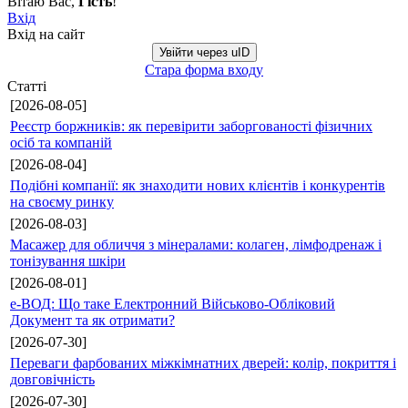
Вітаю Вас
,
Гість
!
Вхід
Вхід на сайт
Увійти через uID
Стара форма входу
Статті
[2026-08-05]
Реєстр боржників: як перевірити заборгованості фізичних
осіб та компаній
[2026-08-04]
Подібні компанії: як знаходити нових клієнтів і конкурентів
на своєму ринку
[2026-08-03]
Масажер для обличчя з мінералами: колаген, лімфодренаж і
тонізування шкіри
[2026-08-01]
е-ВОД: Що таке Електронний Військово-Обліковий
Документ та як отримати?
[2026-07-30]
Переваги фарбованих міжкімнатних дверей: колір, покриття і
довговічність
[2026-07-30]