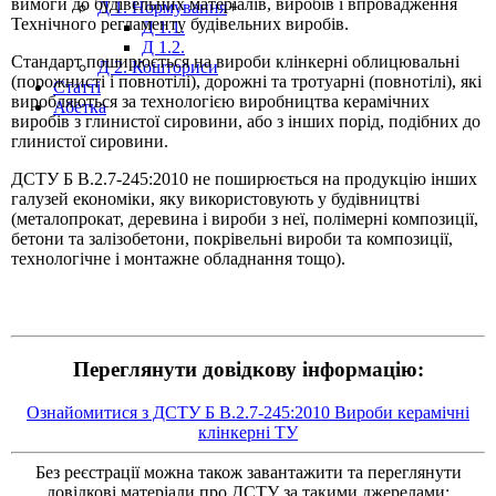
вимоги до будівельних матеріалів, виробів і впровадження
Д 1. Нормування
+
Технічного регламенту будівельних виробів.
Д 1.1.
Д 1.2.
Стандарт поширюється на вироби клінкерні облицювальні
Д 2. Кошториси
(порожнисті і повнотілі), дорожні та тротуарні (повнотілі), які
Статті
виробляються за технологією виробництва керамічних
Абетка
виробів з глинистої сировини, або з інших порід, подібних до
глинистої сировини.
ДСТУ Б В.2.7-245:2010 не поширюється на продукцію інших
галузей економіки, яку використовують у будівництві
(металопрокат, деревина і вироби з неї, полімерні композиції,
бетони та залізобетони, покрівельні вироби та композиції,
технологічне і монтажне обладнання тощо).
Переглянути довідкову інформацію:
Ознайомитися з ДСТУ Б В.2.7-245:2010 Вироби керамічні
клінкерні ТУ
Без реєстрації можна також завантажити та переглянути
довідкові матеріали про ДСТУ за такими джерелами: