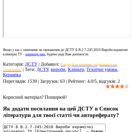
Якщо у вас є запитання чи зауваження до ДСТУ Б В.2.7-245:2010 Вироби керамічні
клінкерні ТУ -
напишіть нам
, будемо раді Вам допомогти.
Категорія
:
ДСТУ
|
Добавил
:
Слідкуй за новими - підпишись на
|
Теги
:
ДСТУ
,
вироби
,
Клінкер
,
Технічні умови
,
оновлення!
Кераміка
Переглядів
:
1539
|
Загрузок
:
63
|
Рейтинг
:
4.0
/
5
, відгуків:
2
Корисний матеріал? Поширюй!
Як додати посилання на цей ДСТУ в Список
літератури для твоєї статті чи автореферату?