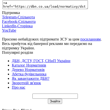
Підтримка
Telegram-Спільнота
Facebook-Спільнота
LinkedIn-Сторінка
YouTube
Просимо небайдужих підтримати ЗСУ за цим
посиланням
.
Весь прибуток від банерної реклами ми передаємо на
підтримку України.
Популярні розділи
ДБН, ДСТУ, ГОСТ, СНиП України
Каталог Нормативів
Дерево Нормативів
Абетка будівельника
Як завантажити ДБН?
Зворотній зв'язок
Про нас