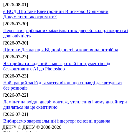
[2026-08-01]
е-ВОД: Що таке Електронний Військово-Обліковий
Документ та як отримати?
[2026-07-30]
Переваги фарбованих міжкімнатних дверей: колір, покриття і
довговічність
[2026-07-30]
Що таке Декларація Відповідності та коли вона потрібна
[2026-07-23]
Як прибрати водяний знак з фото: 6 інструментів від
безкоштовних AI до Photoshop
[2026-07-23]
Найкращий засіб для миття вікон: що справді дає результат
без розводів
[2026-07-22]
Ламінат на вхідні двері: монтаж, утеплення і чому дизайнери
дивляться на це скептично
[2026-07-21]
Вибираємо зварювальний інвертор: основні правила
ДБН™ © ДБНУ © 2008-2026