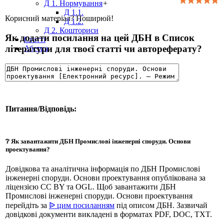
Д 1. Нормування
+
Д 1.1.
Корисний матеріал? Поширюй!
Д 1.2.
Д 2. Кошториси
Як додати посилання на цей ДБН в Список
Статті
літератури для твоєї статті чи автореферату?
Абетка
Питання/Відповідь:
❔ Як завантажити ДБН Промислові інженерні споруди. Основи
проектування?
Довідкова та аналітична інформація по ДБН Промислові
інженерні споруди. Основи проектування опублікована за
ліцензією CC BY та OGL. Щоб завантажити ДБН
Промислові інженерні споруди. Основи проектування
перейдіть за
ᐉ цим посиланням
під описом ДБН. Зазвичай
довідкові документи викладені в форматах PDF, DOC, TXT.