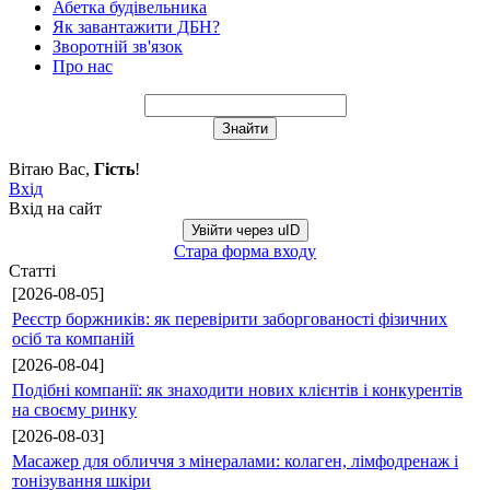
Абетка будівельника
Як завантажити ДБН?
Зворотній зв'язок
Про нас
Вітаю Вас
,
Гість
!
Вхід
Вхід на сайт
Увійти через uID
Стара форма входу
Статті
[2026-08-05]
Реєстр боржників: як перевірити заборгованості фізичних
осіб та компаній
[2026-08-04]
Подібні компанії: як знаходити нових клієнтів і конкурентів
на своєму ринку
[2026-08-03]
Масажер для обличчя з мінералами: колаген, лімфодренаж і
тонізування шкіри