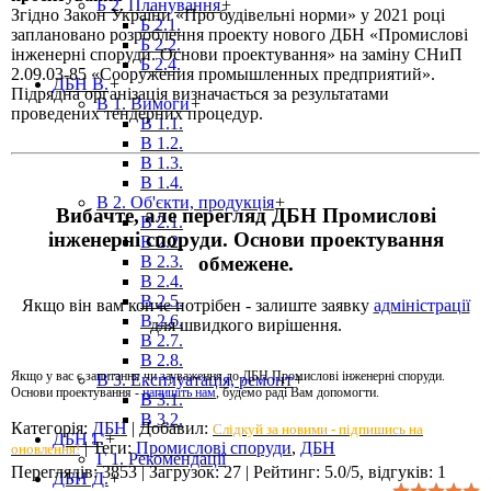
Б 2. Планування
+
Згідно Закон України «Про будівельні норми» у 2021 році
Б 2.1.
заплановано розроблення проекту нового ДБН «Промислові
Б 2.2.
інженерні споруди. Основи проектування» на заміну СНиП
Б 2.4.
2.09.03-85 «Сооружения промышленных предприятий».
ДБН В.
+
Підрядна організація визначається за результатами
В 1. Вимоги
+
проведених тендерних процедур.
В 1.1.
В 1.2.
В 1.3.
В 1.4.
В 2. Об'єкти, продукція
+
Вибачте, але перегляд ДБН Промислові
В 2.1.
інженерні споруди. Основи проектування
В 2.2.
обмежене.
В 2.3.
В 2.4.
В 2.5.
Якщо він вам конче потрібен - залиште заявку
адміністрації
В 2.6.
для швидкого вирішення.
В 2.7.
В 2.8.
Якщо у вас є запитання чи зауваження до ДБН Промислові інженерні споруди.
В 3. Експлуатація, ремонт
+
Основи проектування -
напишіть нам
, будемо раді Вам допомогти.
В 3.1.
В 3.2.
Категорія
:
ДБН
|
Добавил
:
Слідкуй за новими - підпишись на
ДБН Г.
+
|
Теги
:
Промислові споруди
,
ДБН
оновлення!
Г 1. Рекомендації
Переглядів
:
3853
|
Загрузок
:
27
|
Рейтинг
:
5.0
/
5
, відгуків:
1
ДБН Д.
+