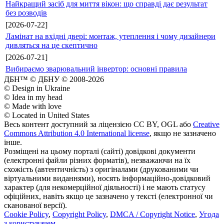
Найкращий засіб для миття вікон: що справді дає результат
без розводів
[2026-07-22]
Ламінат на вхідні двері: монтаж, утеплення і чому дизайнери
дивляться на це скептично
[2026-07-21]
Вибираємо зварювальний інвертор: основні правила
ДБН™ © ДБНУ © 2008-2026
© Design in Ukraine
© Idea in my head
© Made with love
© Located in United States
Весь контент доступний за ліцензією CC BY, OGL або
Creative
Commons Attribution 4.0 International license
, якщо не зазначено
інше.
Розміщені на цьому порталі (сайті) довідкові документи
(електронні файли різних форматів), незважаючи на їх
схожість (автентичність) з оригіналами (друкованими чи
віртуальними виданнями), носять інформаційно-довідковий
характер (для некомерційної діяльності) і не мають статусу
офіційних, навіть якщо це зазначено у тексті (електронної чи
сканованої версії).
Cookie Policy
,
Copyright Policy
,
DMCA / Copyright Notice
,
Угода
з користувачем
.