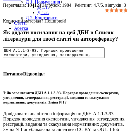
Д 1. Нормування
+
Переглядів
:
10412
|
Загрузок
:
1984
|
Рейтинг
:
4.7
/
5
, відгуків:
3
Д 1.1.
Д 1.2.
Д 2. Кошториси
Корисний матеріал? Поширюй!
Статті
Абетка
Як додати посилання на цей ДБН в Список
літератури для твоєї статті чи автореферату?
Питання/Відповідь:
❔ Як завантажити ДБН А.1.1-3-93. Порядок проведення експертизи,
узгодження, затвердження, реєстрації, видання та скасування
нормативних документів. Зміна N 1?
Довідкова та аналітична інформація по ДБН А.1.1-3-93.
Порядок проведення експертизи, узгодження, затвердження,
реєстрації, видання та скасування нормативних документів.
Зміна N 1 опублікована за ліцензією CC BY та OGL. Щоб