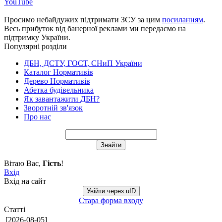
YouTube
Просимо небайдужих підтримати ЗСУ за цим
посиланням
.
Весь прибуток від банерної реклами ми передаємо на
підтримку України.
Популярні розділи
ДБН, ДСТУ, ГОСТ, СНиП України
Каталог Нормативів
Дерево Нормативів
Абетка будівельника
Як завантажити ДБН?
Зворотній зв'язок
Про нас
Вітаю Вас
,
Гість
!
Вхід
Вхід на сайт
Увійти через uID
Стара форма входу
Статті
[2026-08-05]