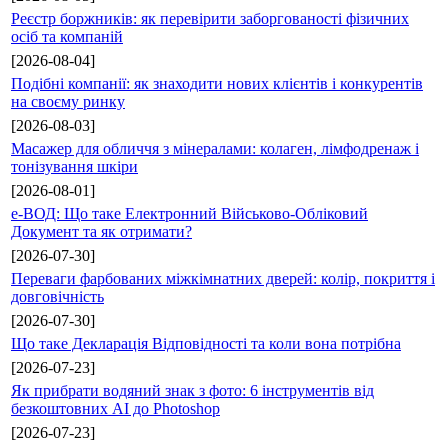
Реєстр боржників: як перевірити заборгованості фізичних
осіб та компаній
[2026-08-04]
Подібні компанії: як знаходити нових клієнтів і конкурентів
на своєму ринку
[2026-08-03]
Масажер для обличчя з мінералами: колаген, лімфодренаж і
тонізування шкіри
[2026-08-01]
е-ВОД: Що таке Електронний Військово-Обліковий
Документ та як отримати?
[2026-07-30]
Переваги фарбованих міжкімнатних дверей: колір, покриття і
довговічність
[2026-07-30]
Що таке Декларація Відповідності та коли вона потрібна
[2026-07-23]
Як прибрати водяний знак з фото: 6 інструментів від
безкоштовних AI до Photoshop
[2026-07-23]