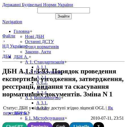
Державні Будівельні Норми України
Navigation
Головна
+
Файли
Нові ДБН
›
Останні ДСТУ
НД України
Фонд нормативів
›
Закони, Акти
ДБН
ДБН А.
+
А 1. Стандартизація
+
А 1.1.
ДБН А.1.1-3-93. Порядок проведення
А 2. Проектування
+
А 2.1.
експертизи, узгодження, затвердження,
А 2.2.
реєстрації, видання та скасування
А 2.3.
А 2.4.
нормативних документів. Зміна N 1
А 3. Виробництво
+
А 3.1.
Статус: ДБН у вільному доступі згідно ліцензії OGL
|
Як
А 3.2.
переглянути?
ДБН Б.
+
2010-07-11, 23:51
Б 1. Містобудування
+
Б 1.1.
ChatGPT
Perplexity
Grok
LinkedIn
X