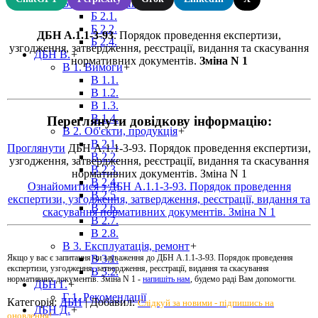
Б 2. Планування
+
Б 2.1.
Б 2.2.
ДБН А.1.1-3-93
. Порядок проведення експертизи,
Б 2.4.
узгодження, затвердження, реєстрації, видання та скасування
ДБН В.
+
нормативних документів.
Зміна N 1
В 1. Вимоги
+
В 1.1.
В 1.2.
В 1.3.
В 1.4.
Переглянути довідкову інформацію:
В 2. Об'єкти, продукція
+
В 2.1.
Проглянути
ДБН А.1.1-3-93. Порядок проведення експертизи,
В 2.2.
узгодження, затвердження, реєстрації, видання та скасування
В 2.3.
нормативних документів. Зміна N 1
В 2.4.
Ознайомитися з ДБН А.1.1-3-93. Порядок проведення
В 2.5.
експертизи, узгодження, затвердження, реєстрації, видання та
В 2.6.
скасування нормативних документів. Зміна N 1
В 2.7.
В 2.8.
В 3. Експлуатація, ремонт
+
В 3.1.
Якщо у вас є запитання чи зауваження до ДБН А.1.1-3-93. Порядок проведення
експертизи, узгодження, затвердження, реєстрації, видання та скасування
В 3.2.
нормативних документів. Зміна N 1 -
напишіть нам
, будемо раді Вам допомогти.
ДБН Г.
+
Г 1. Рекомендації
Категорія
:
ДБН
|
Добавил
:
Слідкуй за новими - підпишись на
ДБН Д.
+
оновлення!