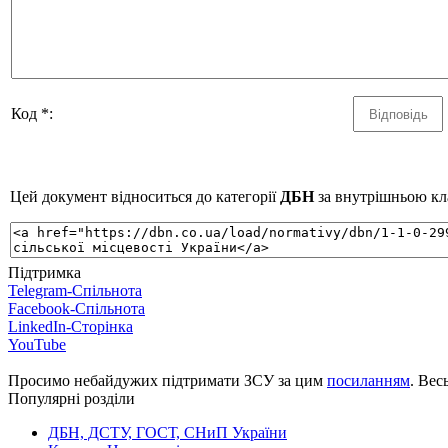
Код *:
Цей документ відноситься до категорії
ДБН
за внутрішньою кла
Підтримка
Telegram-Спільнота
Facebook-Спільнота
LinkedIn-Сторінка
YouTube
Просимо небайдужих підтримати ЗСУ за цим
посиланням
. Вес
Популярні розділи
ДБН, ДСТУ, ГОСТ, СНиП України