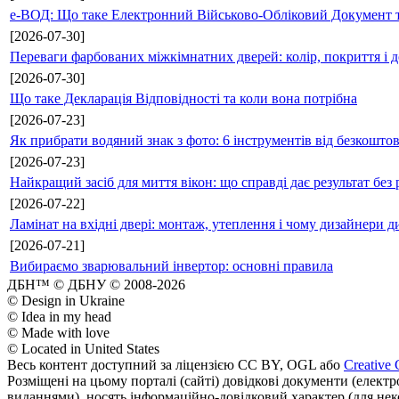
е-ВОД: Що таке Електронний Військово-Обліковий Документ т
[2026-07-30]
Переваги фарбованих міжкімнатних дверей: колір, покриття і д
[2026-07-30]
Що таке Декларація Відповідності та коли вона потрібна
[2026-07-23]
Як прибрати водяний знак з фото: 6 інструментів від безкошто
[2026-07-23]
Найкращий засіб для миття вікон: що справді дає результат без 
[2026-07-22]
Ламінат на вхідні двері: монтаж, утеплення і чому дизайнери д
[2026-07-21]
Вибираємо зварювальний інвертор: основні правила
ДБН™ © ДБНУ © 2008-2026
© Design in Ukraine
© Idea in my head
© Made with love
© Located in United States
Весь контент доступний за ліцензією CC BY, OGL або
Creative 
Розміщені на цьому порталі (сайті) довідкові документи (елект
виданнями), носять інформаційно-довідковий характер (для неком