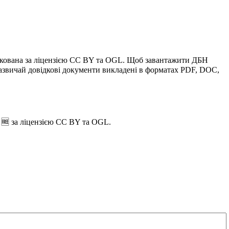
блікована за ліцензією CC BY та OGL. Щоб завантажити ДБН
азвичай довідкові документи викладені в форматах PDF, DOC,
 🆓 за ліцензією CC BY та OGL.