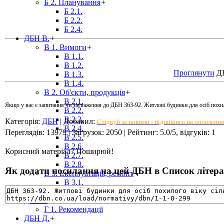
Б 2. Планування
+
Б 2.1.
Б 2.2.
Б 2.4.
ДБН В.
+
В 1. Вимоги
+
В 1.1.
В 1.2.
Проглянути
ДБ
В 1.3.
В 1.4.
В 2. Об'єкти, продукція
+
В 2.1.
Якщо у вас є запитання чи зауваження до ДБН 363-92. Житлові будинки для осіб похило
В 2.2.
В 2.3.
Категорія
:
ДБН
|
Добавил
:
Слідкуй за новими - підпишись на оновлення
В 2.4.
Переглядів
:
13979
|
Загрузок
:
2050
|
Рейтинг
:
5.0
/
5
, відгуків:
1
В 2.5.
В 2.6.
Корисний матеріал? Поширюй!
В 2.7.
В 2.8.
Як додати посилання на цей ДБН в Список літерат
В 3. Експлуатація, ремонт
+
В 3.1.
В 3.2.
ДБН Г.
+
Г 1. Рекомендації
ДБН Д.
+