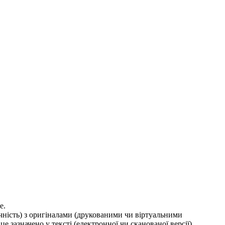
е.
ичність) з оригіналами (друкованими чи віртуальними
е зазначено у тексті (електронної чи сканованої версії).