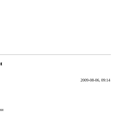
и
2009-08-06, 09:14
ни