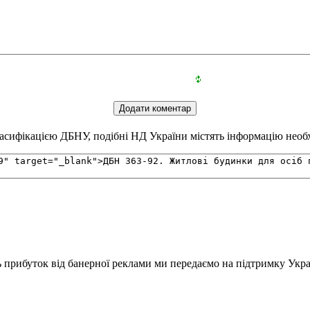
сифікацією ДБНУ, подібні НД України містять інформацію необхі
ь прибуток від банерної реклами ми передаємо на підтримку Укра