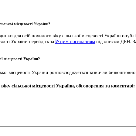
льської місцевості України?
удинки для осіб похилого віку сільської місцевості України опу
вості України перейдіть за
ᐉ цим посиланням
під описом ДБН. З
ої місцевості України?
ської місцевості України розповсюджується зазвичай безкоштовно
віку сільської місцевості України, обговорення та коментарі: