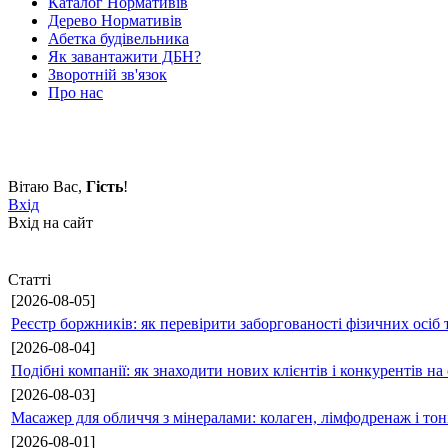
Каталог Нормативів
Дерево Нормативів
Абетка будівельника
Як завантажити ДБН?
Зворотній зв'язок
Про нас
Вітаю Вас
,
Гість
!
Вхід
Вхід на сайт
Статті
[2026-08-05]
Реєстр боржників: як перевірити заборгованості фізичних осіб 
[2026-08-04]
Подібні компанії: як знаходити нових клієнтів і конкурентів н
[2026-08-03]
Масажер для обличчя з мінералами: колаген, лімфодренаж і то
[2026-08-01]