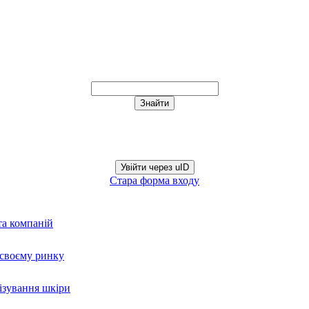
Увійти через uID
Стара форма входу
та компаній
а своєму ринку
нізування шкіри