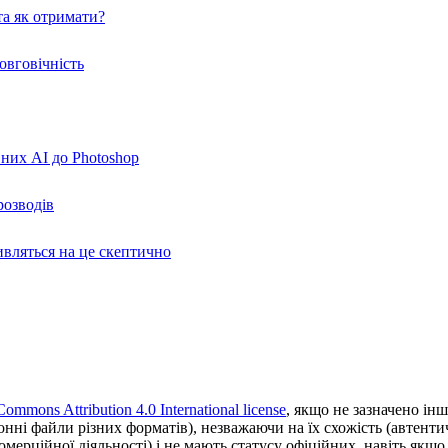
а як отримати?
овговічність
вних AI до Photoshop
розводів
ивляться на це скептично
Commons Attribution 4.0 International license
, якщо не зазначено інш
ронні файли різних форматів), незважаючи на їх схожість (автент
ерційної діяльності) і не мають статусу офіційних, навіть якщо ц