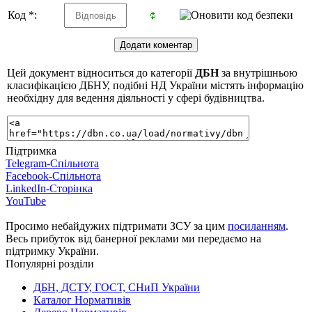
Код *:
Цей документ відноситься до категорії
ДБН
за внутрішньою
класифікацією ДБНУ, подібні НД України містять інформацію
необхідну для ведення діяльності у сфері будівництва.
Підтримка
Telegram-Спільнота
Facebook-Спільнота
LinkedIn-Сторінка
YouTube
Просимо небайдужих підтримати ЗСУ за цим
посиланням
.
Весь прибуток від банерної реклами ми передаємо на
підтримку України.
Популярні розділи
ДБН, ДСТУ, ГОСТ, СНиП України
Каталог Нормативів