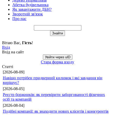
Дерево Нормативів
Абетка будівельника
Як завантажити ДБН?
Зворотній зв'язок
Про нас
Вітаю Вас
,
Гість
!
Вхід
Вхід на сайт
Увійти через uID
Стара форма входу
Статті
[2026-08-09]
Навіщо потрібен придверний килимок і які завдання він
вирішує?
[2026-08-05]
Реєстр боржників: як перевірити заборгованості фізичних
осіб та компаній
[2026-08-04]
Подібні компанії: як знаходити нових клієнтів і конкурентів