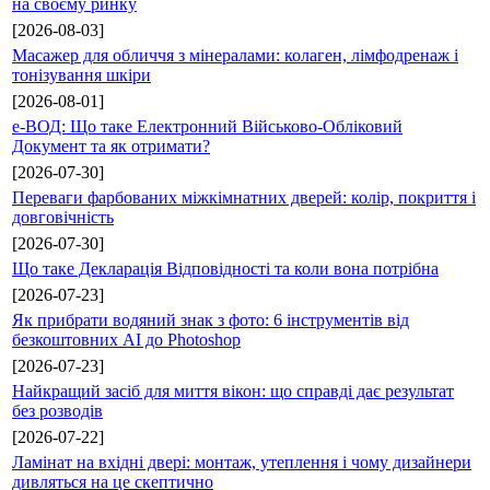
на своєму ринку
[2026-08-03]
Масажер для обличчя з мінералами: колаген, лімфодренаж і
тонізування шкіри
[2026-08-01]
е-ВОД: Що таке Електронний Військово-Обліковий
Документ та як отримати?
[2026-07-30]
Переваги фарбованих міжкімнатних дверей: колір, покриття і
довговічність
[2026-07-30]
Що таке Декларація Відповідності та коли вона потрібна
[2026-07-23]
Як прибрати водяний знак з фото: 6 інструментів від
безкоштовних AI до Photoshop
[2026-07-23]
Найкращий засіб для миття вікон: що справді дає результат
без розводів
[2026-07-22]
Ламінат на вхідні двері: монтаж, утеплення і чому дизайнери
дивляться на це скептично