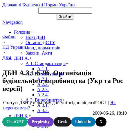
Державні Будівельні Норми України
Navigation
Головна
+
Файли
Нові ДБН
›
Останні ДСТУ
НД України
Фонд нормативів
›
Закони, Акти
ДБН
ДБН А.
+
А 1. Стандартизація
+
А 1.1.
ДБН А.3.1-5-96. Організація
А 2. Проектування
+
А 2.1.
будівельного виробництва (Укр та Рос
А 2.2.
версії)
А 2.3.
А 2.4.
А 3. Виробництво
+
Статус: ДБН у вільному доступі згідно ліцензії OGL
|
Як
А 3.1.
переглянути?
А 3.2.
2009-06-26, 18:10
ДБН Б.
+
Б 1. Містобудування
+
ChatGPT
Perplexity
Grok
LinkedIn
X
Б 1.1.