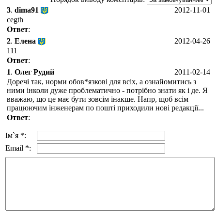
3
.
dima91
2012-11-01
cegth
Ответ
:
2
.
Елена
2012-04-26
111
Ответ
:
1
.
Олег Рудий
2011-02-14
Доречі так, норми обов*язкові для всіх, а ознайомитись з
ними інколи дуже проблематично - потрібно знати як і де. Я
вважаю, що це має бути зовсім інакше. Напр, щоб всім
працюючим інженерам по пошті приходили нові редакції...
Ответ
:
Ім`я *:
Email *: