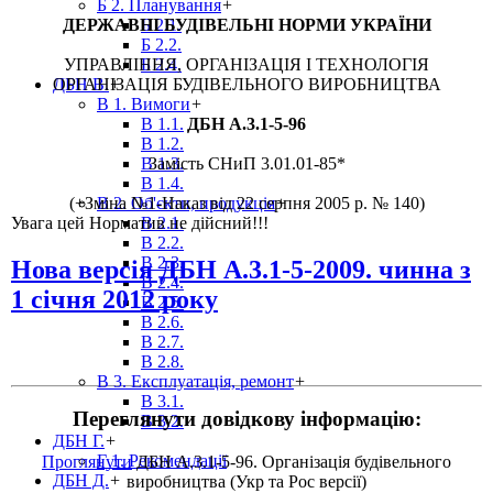
Б 2. Планування
+
ДЕРЖАВНІ БУДІВЕЛЬНІ НОРМИ УКРАЇНИ
Б 2.1.
Б 2.2.
УПРАВЛІННЯ, ОРГАНІЗАЦІЯ І ТЕХНОЛОГІЯ
Б 2.4.
ОРГАНІЗАЦІЯ БУДІВЕЛЬНОГО ВИРОБНИЦТВА
ДБН В.
+
В 1. Вимоги
+
ДБН А.3.1-5-96
В 1.1.
В 1.2.
Замість СНиП 3.01.01-85*
В 1.3.
В 1.4.
(+Зміна №1-Наказ від 22 серпня 2005 р. № 140)
В 2. Об'єкти, продукція
+
Увага цей Норматив не дійсний!!!
В 2.1.
В 2.2.
В 2.3.
Нова версія ДБН А.3.1-5-2009. чинна з
В 2.4.
1 січня 2012 року
В 2.5.
В 2.6.
В 2.7.
В 2.8.
В 3. Експлуатація, ремонт
+
В 3.1.
Переглянути довідкову інформацію:
В 3.2.
ДБН Г.
+
Г 1. Рекомендації
Проглянути
ДБН А.3.1-5-96. Організація будівельного
ДБН Д.
+
виробництва (Укр та Рос версії)