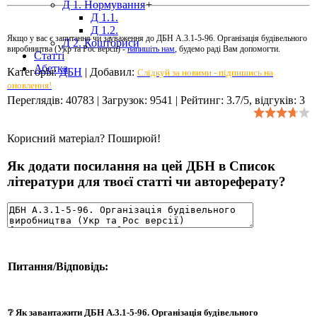
Д 1. Нормування
+
Д 1.1.
Д 1.2.
Якщо у вас є запитання чи зауваження до ДБН А.3.1-5-96. Організація будівельного
Д 2. Кошториси
виробництва (Укр та Рос версії) -
напишіть нам
, будемо раді Вам допомогти.
Статті
Абетка
Категорія
:
ДБН
|
Добавил
:
Слідкуй за новими - підпишись на
оновлення!
Переглядів
:
40783
|
Загрузок
:
9541
|
Рейтинг
:
3.7
/
5
, відгуків:
3
Корисний матеріал? Поширюй!
Як додати посилання на цей ДБН в Список
літератури для твоєї статті чи автореферату?
Питання/Відповідь:
❔ Як завантажити ДБН А.3.1-5-96. Організація будівельного