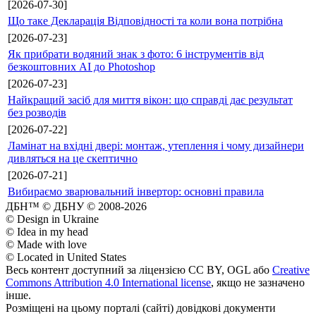
[2026-07-30]
Що таке Декларація Відповідності та коли вона потрібна
[2026-07-23]
Як прибрати водяний знак з фото: 6 інструментів від
безкоштовних AI до Photoshop
[2026-07-23]
Найкращий засіб для миття вікон: що справді дає результат
без розводів
[2026-07-22]
Ламінат на вхідні двері: монтаж, утеплення і чому дизайнери
дивляться на це скептично
[2026-07-21]
Вибираємо зварювальний інвертор: основні правила
ДБН™ © ДБНУ © 2008-2026
© Design in Ukraine
© Idea in my head
© Made with love
© Located in United States
Весь контент доступний за ліцензією CC BY, OGL або
Creative
Commons Attribution 4.0 International license
, якщо не зазначено
інше.
Розміщені на цьому порталі (сайті) довідкові документи