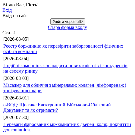
Вітаю Вас
,
Гість
!
Вхід
Вхід на сайт
Увійти через uID
Стара форма входу
Статті
[2026-08-05]
Реєстр боржників: як перевірити заборгованості фізичних
осіб та компаній
[2026-08-04]
Подібні компанії: як знаходити нових клієнтів і конкурентів
на своєму ринку
[2026-08-03]
Масажер для обличчя з мінералами: колаген, лімфодренаж і
тонізування шкіри
[2026-08-01]
е-ВОД: Що таке Електронний Військово-Обліковий
Документ та як отримати?
[2026-07-30]
Переваги фарбованих міжкімнатних дверей: колір, покриття і
довговічність