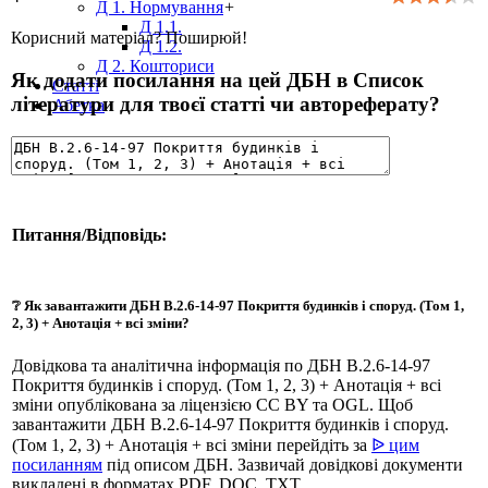
Д 1. Нормування
+
Д 1.1.
Корисний матеріал? Поширюй!
Д 1.2.
Д 2. Кошториси
Як додати посилання на цей ДБН в Список
Статті
літератури для твоєї статті чи автореферату?
Абетка
Питання/Відповідь:
❔ Як завантажити ДБН В.2.6-14-97 Покриття будинків і споруд. (Том 1,
2, 3) + Анотація + всі зміни?
Довідкова та аналітична інформація по ДБН В.2.6-14-97
Покриття будинків і споруд. (Том 1, 2, 3) + Анотація + всі
зміни опублікована за ліцензією CC BY та OGL. Щоб
завантажити ДБН В.2.6-14-97 Покриття будинків і споруд.
(Том 1, 2, 3) + Анотація + всі зміни перейдіть за
ᐉ цим
посиланням
під описом ДБН. Зазвичай довідкові документи
викладені в форматах PDF, DOC, TXT.