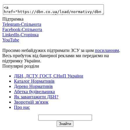
Підтримка
Telegram-Спільнота
Facebook-Спільнота
LinkedIn-Сторінка
YouTube
Просимо небайдужих підтримати ЗСУ за цим
посиланням
.
Весь прибуток від банерної реклами ми передаємо на
підтримку України.
Популярні розділи
ДБН, ДСТУ, ГОСТ, СНиП України
Каталог Нормативів
Дерево Нормативів
Абетка будівельника
Як завантажити ДБН?
Зворотній зв'язок
Про нас