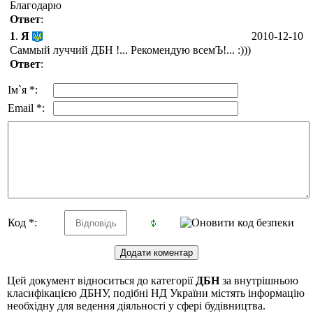
Благодарю
Ответ
:
1
.
Я
2010-12-10
Саммый луччий ДБН !... Рекомендую всемЪ!... :)))
Ответ
:
Ім`я *:
Email *:
Код *:
Цей документ відноситься до категорії
ДБН
за внутрішньою
класифікацією ДБНУ, подібні НД України містять інформацію
необхідну для ведення діяльності у сфері будівництва.