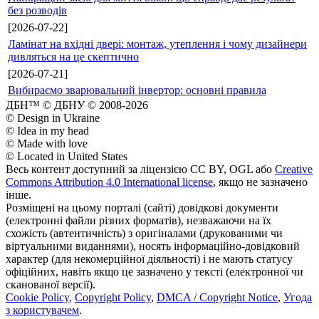
без розводів
[2026-07-22]
Ламінат на вхідні двері: монтаж, утеплення і чому дизайнери
дивляться на це скептично
[2026-07-21]
Вибираємо зварювальний інвертор: основні правила
ДБН™ © ДБНУ © 2008-2026
© Design in Ukraine
© Idea in my head
© Made with love
© Located in United States
Весь контент доступний за ліцензією CC BY, OGL або
Creative
Commons Attribution 4.0 International license
, якщо не зазначено
інше.
Розміщені на цьому порталі (сайті) довідкові документи
(електронні файли різних форматів), незважаючи на їх
схожість (автентичність) з оригіналами (друкованими чи
віртуальними виданнями), носять інформаційно-довідковий
характер (для некомерційної діяльності) і не мають статусу
офіційних, навіть якщо це зазначено у тексті (електронної чи
сканованої версії).
Cookie Policy
,
Copyright Policy
,
DMCA / Copyright Notice
,
Угода
з користувачем
.