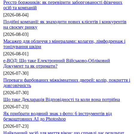
Реєстр боржників: як перевірити заборгованості фізичних
осіб та компаній
[2026-08-04]
Подібні компанії: як знаходити нових клієнтів і конкурентів
на своєму ринку
[2026-08-03]
Масажер для обличчя з мінералами: колаген, лімфодренаж і
тонізування шкіри
[2026-08-01]
е-ВОД: Що таке Електронний Військово-Обліковий
Документ та як отримати?
[2026-07-30]
Переваги фарбованих міжкімнатних дверей: колір, покриття і
довговічність
[2026-07-30]
Що таке Декларація Відповідності та коли вона потрібна
[2026-07-23]
Як прибрати водяний знак з фото: 6 інструментів від
безкоштовних AI до Photoshop
[2026-07-23]
Найкращий засіб для миття вікон: що справді дає результат