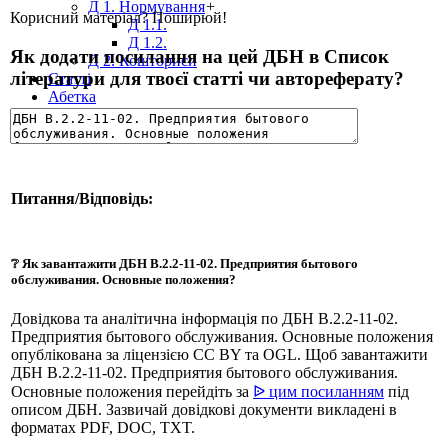
Д 1. Нормування
+
Корисний матеріал? Поширюй!
Д 1.1.
Д 1.2.
Як додати посилання на цей ДБН в Список
Д 2. Кошториси
літератури для твоєї статті чи автореферату?
Статті
Абетка
Питання/Відповідь:
❔ Як завантажити ДБН В.2.2-11-02. Предприятия бытового
обслуживания. Основные положения?
Довідкова та аналітична інформація по ДБН В.2.2-11-02.
Предприятия бытового обслуживания. Основные положения
опублікована за ліцензією CC BY та OGL. Щоб завантажити
ДБН В.2.2-11-02. Предприятия бытового обслуживания.
Основные положения перейдіть за
ᐉ цим посиланням
під
описом ДБН. Зазвичай довідкові документи викладені в
форматах PDF, DOC, TXT.