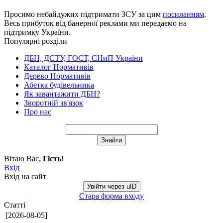
Просимо небайдужих підтримати ЗСУ за цим
посиланням
.
Весь прибуток від банерної реклами ми передаємо на
підтримку України.
Популярні розділи
ДБН, ДСТУ, ГОСТ, СНиП України
Каталог Нормативів
Дерево Нормативів
Абетка будівельника
Як завантажити ДБН?
Зворотній зв'язок
Про нас
Вітаю Вас
,
Гість
!
Вхід
Вхід на сайт
Увійти через uID
Стара форма входу
Статті
[2026-08-05]