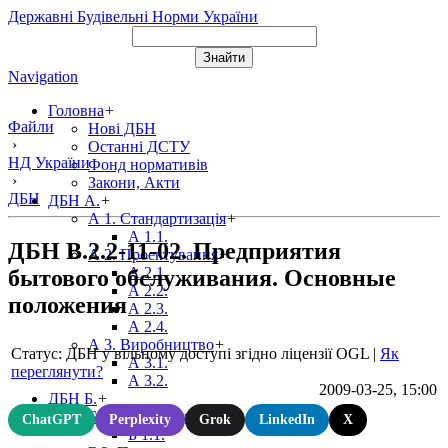
Державні Будівельні Норми України
Navigation
Головна
+
Файли
Нові ДБН
›
Останні ДСТУ
НД України
Фонд нормативів
›
Закони, Акти
ДБН
ДБН А.
+
А 1. Стандартизація
+
А 1.1.
ДБН В.2.2-11-02. Предприятия
А 2. Проектування
+
А 2.1.
бытового обслуживания. Основные
А 2.2.
положения
А 2.3.
А 2.4.
А 3. Виробництво
+
Статус: ДБН у вільному доступі згідно ліцензії OGL
|
Як
А 3.1.
переглянути?
А 3.2.
2009-03-25, 15:00
ДБН Б.
+
Б 1. Містобудування
+
ChatGPT
Perplexity
Grok
LinkedIn
X
Б 1.1.