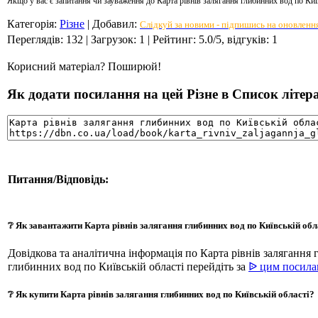
Якщо у вас є запитання чи зауваження до Карта рівнів залягання глибинних вод по Киї
Категорія
:
Різне
|
Добавил
:
Слідкуй за новими - підпишись на оновленн
Переглядів
:
132
|
Загрузок
:
1
|
Рейтинг
:
5.0
/
5
, відгуків:
1
Корисний матеріал? Поширюй!
Як додати посилання на цей Різне в Список літера
Питання/Відповідь:
❔ Як завантажити Карта рівнів залягання глибинних вод по Київській обл
Довідкова та аналітична інформація по Карта рівнів залягання
глибинних вод по Київській області перейдіть за
ᐉ цим посил
❔ Як купити Карта рівнів залягання глибинних вод по Київській області?