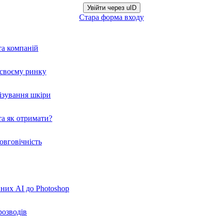
Увійти через uID
Стара форма входу
та компаній
а своєму ринку
нізування шкіри
а як отримати?
овговічність
вних AI до Photoshop
розводів