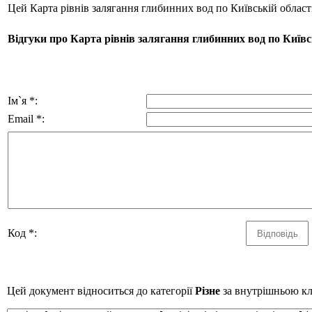
Цей Карта рівнів залягання глибинних вод по Київській облас
Відгуки про Карта рівнів залягання глибинних вод по Київсь
Ім`я *:
Email *:
Код *:
Цей документ відноситься до категорії
Різне
за внутрішньою кла