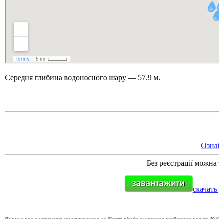
Д 1. Нормування
+
Д 1.1.
Д 1.2.
Д 2. Кошториси
Статті
Абетка
Середня глибина водоносного шару — 57.9 м.
Ознай
Без реєстрації можна
скачать