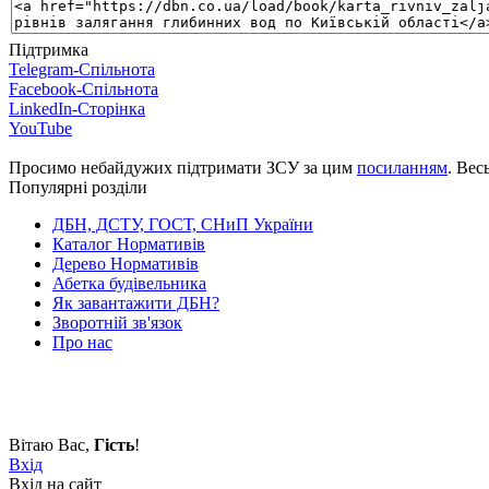
Підтримка
Telegram-Спільнота
Facebook-Спільнота
LinkedIn-Сторінка
YouTube
Просимо небайдужих підтримати ЗСУ за цим
посиланням
. Вес
Популярні розділи
ДБН, ДСТУ, ГОСТ, СНиП України
Каталог Нормативів
Дерево Нормативів
Абетка будівельника
Як завантажити ДБН?
Зворотній зв'язок
Про нас
Вітаю Вас
,
Гість
!
Вхід
Вхід на сайт