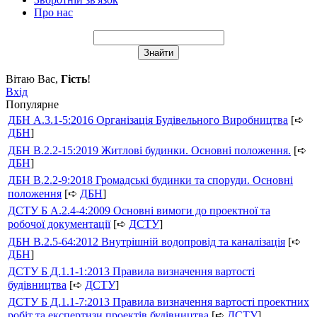
Про нас
Вітаю Вас
,
Гість
!
Вхід
Популярне
ДБН А.3.1-5:2016 Організація Будівельного Виробництва
[➪
ДБН
]
ДБН В.2.2-15:2019 Житлові будинки. Основні положення.
[➪
ДБН
]
ДБН В.2.2-9:2018 Громадські будинки та споруди. Основні
положення
[➪
ДБН
]
ДСТУ Б А.2.4-4:2009 Основні вимоги до проектної та
робочої документації
[➪
ДСТУ
]
ДБН В.2.5-64:2012 Внутрішній водопровід та каналізація
[➪
ДБН
]
ДСТУ Б Д.1.1-1:2013 Правила визначення вартості
будівництва
[➪
ДСТУ
]
ДСТУ Б Д.1.1-7:2013 Правила визначення вартості проектних
робіт та експертизи проектів будівництва
[➪
ДСТУ
]