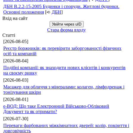
ДБН В.2.2-15-2005 Будинки і споруди. Житлові будинки.
Основні положення
[➪
ДБН
]
Вхід на сайт
Увійти через uID
Стара форма входу
Статті
[2026-08-05]
Реєстр боржників: як перевірити заборгованості фізичних
осіб та компаній
[2026-08-04]
Подібні компанії: як знаходити нових клієнтів і конкурентів
на своєму ринку
[2026-08-03]
Масажер для обличчя з мінералами: колаген, лімфодренаж і
тонізування шкіри
[2026-08-01]
е-ВОД: Що таке Електронний Військово-Обліковий
Документ та як отримати?
[2026-07-30]
Переваги фарбованих міжкімнатних дверей: колір, покриття і
довговічність