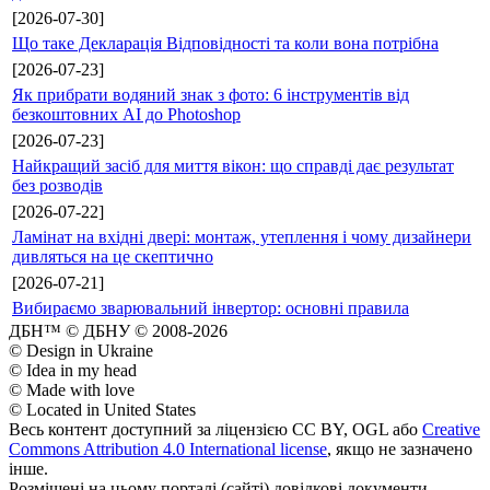
[2026-07-30]
Що таке Декларація Відповідності та коли вона потрібна
[2026-07-23]
Як прибрати водяний знак з фото: 6 інструментів від
безкоштовних AI до Photoshop
[2026-07-23]
Найкращий засіб для миття вікон: що справді дає результат
без розводів
[2026-07-22]
Ламінат на вхідні двері: монтаж, утеплення і чому дизайнери
дивляться на це скептично
[2026-07-21]
Вибираємо зварювальний інвертор: основні правила
ДБН™ © ДБНУ © 2008-2026
© Design in Ukraine
© Idea in my head
© Made with love
© Located in United States
Весь контент доступний за ліцензією CC BY, OGL або
Creative
Commons Attribution 4.0 International license
, якщо не зазначено
інше.
Розміщені на цьому порталі (сайті) довідкові документи