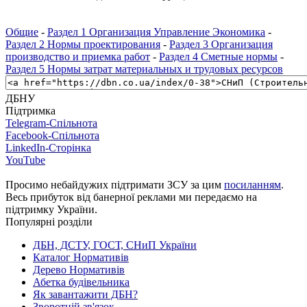
Общие
-
Раздел 1 Организация Управление Экономика
-
Раздел 2 Нормы проектирования
-
Раздел 3 Организация
производство и приемка работ
-
Раздел 4 Сметные нормы
-
Раздел 5 Нормы затрат материальных и трудовых ресурсов
ДБНУ
Підтримка
Telegram-Спільнота
Facebook-Спільнота
LinkedIn-Сторінка
YouTube
Просимо небайдужих підтримати ЗСУ за цим
посиланням
.
Весь прибуток від банерної реклами ми передаємо на
підтримку України.
Популярні розділи
ДБН, ДСТУ, ГОСТ, СНиП України
Каталог Нормативів
Дерево Нормативів
Абетка будівельника
Як завантажити ДБН?
Зворотній зв'язок