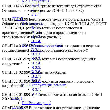
Б 2. Планування
+
Б 2.1.
СНиП 11-02-96
Инженерные изыскания для строительства.
Б 2.2.
Основные положения (взамен СНиП 1.02.07-87)
Б 2.4.
ДБН В.
+
СНиП 12-03-99
Безопасность труда в строительстве. Часть 1.
В 1. Вимоги
+
Общие требования (взамен разделов 1-7 СНиП III-4-80, ГОСТ
В 1.1.
12.1.013-78, Правил по технике безопасности и
В 1.2.
производственной санитарии в промышленности
В 1.3.
строительных материалов (часть 1)
В 1.4.
В 2. Об'єкти, продукція
+
СНиП 14-01-96
Основные положения создания и ведения
В 2.1.
государственного градостроительного кадастра РФ
В 2.2.
В 2.3.
СНиП 21-01-97 (1999)
Пожарная безопасность зданий и
В 2.4.
сооружений
В 2.5.
В 2.6.
СНиП 21-02-99
Стоянки автомобилей
В 2.7.
В 2.8.
СНиП 22-01-95 (1996)
Геофизика опасных природных
В 3. Експлуатація, ремонт
+
воздействий
В 3.1.
В 3.2.
СНиП 23-01-99
Строительная климатология (взамен СНиП
ДБН Г.
+
2.01.01-82)
Г 1. Рекомендації
ДБН Д.
+
СНиП 23-05-95
Естественное и искусственное освещение