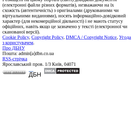
(електронні файли різних форматів), незважаючи на їх
схожість (автентичність) з оригіналами (друкованими чи
віртуальними виданнями), носять інформаційно-довідковий
характер (для некомерційної діяльності) і не мають статусу
офіційних, навіть якщо це зазначено у тексті (електронної чи
сканованої версії).
Cookie Policy
,
Copyright Policy
,
DMCA / Copyright Notice
,
Угода
з користувачем
.
Про ДБНУ
Пошта: admin[а]dbn.co.ua
RSS-стрічка
Ярославський пров. 1/3 Київ, 04071