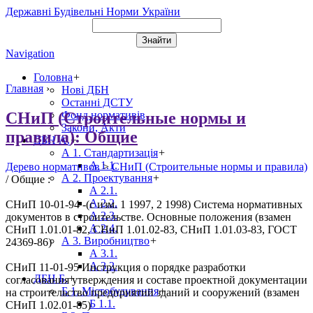
Державні Будівельні Норми України
Navigation
Головна
+
Главная
›
Нові ДБН
Останні ДСТУ
СНиП (Строительные нормы и
Фонд нормативів
Закони, Акти
правила): Общие
ДБН А.
+
А 1. Стандартизація
+
А 1.1.
Дерево нормативов
>
СНиП (Строительные нормы и правила)
А 2. Проектування
+
/
Общие
:
А 2.1.
А 2.2.
СНиП 10-01-94 -(с изм. 1 1997, 2 1998)
Система нормативных
А 2.3.
документов в строительстве. Основные положения (взамен
А 2.4.
СНиП 1.01.01-82, СНиП 1.01.02-83, СНиП 1.01.03-83, ГОСТ
А 3. Виробництво
+
24369-86)
А 3.1.
А 3.2.
СНиП 11-01-95
Инструкция о порядке разработки
ДБН Б.
+
согласования утверждения и составе проектной документации
Б 1. Містобудування
+
на строительство предприятий зданий и сооружений (взамен
Б 1.1.
СНиП 1.02.01-85)