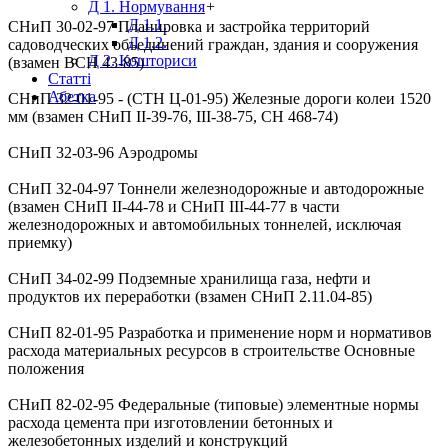
Д 1. Нормування
+
Д 1.1.
СНиП 30-02-97
Планировка и застройка территорий
Д 1.2.
садоводческих объединений граждан, здания и сооружения
Д 2. Кошториси
(взамен ВСН 43-85)
Статті
Абетка
СНиП 32-01-95 - (СТН Ц-01-95)
Железные дороги колеи 1520
мм (взамен СНиП II-39-76, III-38-75, СН 468-74)
СНиП 32-03-96
Аэродромы
СНиП 32-04-97
Тоннели железнодорожные и автодорожные
(взамен СНиП II-44-78 и СНиП III-44-77 в части
железнодорожных и автомобильных тоннелей, исключая
приемку)
СНиП 34-02-99
Подземные хранилища газа, нефти и
продуктов их переработки (взамен СНиП 2.11.04-85)
СНиП 82-01-95
Разработка и применение норм и нормативов
расхода материальных ресурсов в строительстве Основные
положения
СНиП 82-02-95
Федеральные (типовые) элементные нормы
расхода цемента при изготовлении бетонных и
железобетонных изделий и конструкций