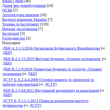
Вікна і двері
[46]
Дерев’яне домобудування
[24]
ОСББ
[7]
Архітектурні рішення
[10]
Видатні інженери України
[7]
Техніка та Інструмент
[110]
Наукові дослідження
[7]
Інструкції
[3]
Господарство
[2]
Популярне
ДБН А.3.1-5:2016 Організація Будівельного Виробництва
[➪
ДБН
]
ДБН В.2.2-15:2019 Житлові будинки. Основні положення.
[➪
ДБН
]
ДБН В.2.2-9:2018 Громадські будинки та споруди. Основні
положення
[➪
ДБН
]
ДСТУ Б А.2.4-4:2009 Основні вимоги до проектної та
робочої документації
[➪
ДСТУ
]
ДБН В.2.5-64:2012 Внутрішній водопровід та каналізація
[➪
ДБН
]
ДСТУ Б Д.1.1-1:2013 Правила визначення вартості
будівництва
[➪
ДСТУ
]