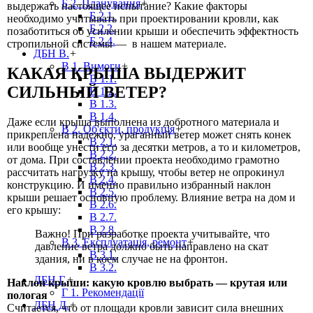
Б 2. Планування
+
выдержать настоящее испытание? Какие факторы
Б 2.1.
необходимо учитывать при проектировании кровли, как
Б 2.2.
позаботиться об усилении крыши и обеспечить эффектность
Б 2.4.
стропильной системы — в нашем материале.
ДБН В.
+
В 1. Вимоги
+
КАКАЯ КРЫША ВЫДЕРЖИТ
В 1.1.
СИЛЬНЫЙ ВЕТЕР?
В 1.2.
В 1.3.
В 1.4.
Даже если крыша выполнена из добротного материала и
В 2. Об'єкти, продукція
+
прикреплена надежно, ураганный ветер может снять конек
В 2.1.
или вообще унести его за десятки метров, а то и километров,
В 2.2.
от дома. При составлении проекта необходимо грамотно
В 2.3.
рассчитать нагрузку на крышу, чтобы ветер не опрокинул
В 2.4.
конструкцию. И именно правильно избранный наклон
В 2.5.
крыши решает основную проблему. Влияние ветра на дом и
В 2.6.
его крышу:
В 2.7.
В 2.8.
Важно! При разработке проекта учитывайте, что
В 3. Експлуатація, ремонт
+
давление ветра должно быть направлено на скат
В 3.1.
здания, ни в коем случае не на фронтон.
В 3.2.
ДБН Г.
+
Наклон крыши: какую кровлю выбрать — крутая или
Г 1. Рекомендації
пологая
ДБН Д.
+
Считается, что от площади кровли зависит сила внешних