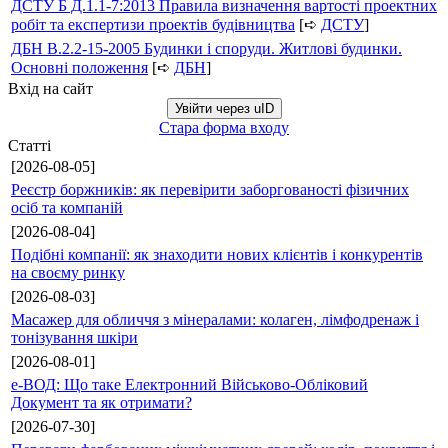
ДСТУ Б Д.1.1-7:2013 Правила визначення вартості проектних
робіт та експертизи проектів будівництва
[➪
ДСТУ
]
ДБН В.2.2-15-2005 Будинки і споруди. Житлові будинки.
Основні положення
[➪
ДБН
]
Вхід на сайт
Увійти через uID
Стара форма входу
Статті
[2026-08-05]
Реєстр боржників: як перевірити заборгованості фізичних
осіб та компаній
[2026-08-04]
Подібні компанії: як знаходити нових клієнтів і конкурентів
на своєму ринку
[2026-08-03]
Масажер для обличчя з мінералами: колаген, лімфодренаж і
тонізування шкіри
[2026-08-01]
е-ВОД: Що таке Електронний Військово-Обліковий
Документ та як отримати?
[2026-07-30]