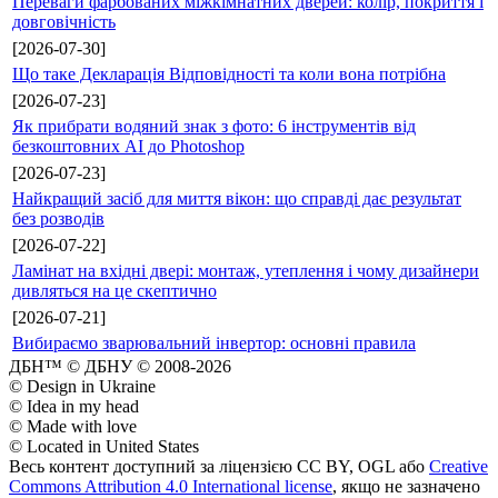
Переваги фарбованих міжкімнатних дверей: колір, покриття і
довговічність
[2026-07-30]
Що таке Декларація Відповідності та коли вона потрібна
[2026-07-23]
Як прибрати водяний знак з фото: 6 інструментів від
безкоштовних AI до Photoshop
[2026-07-23]
Найкращий засіб для миття вікон: що справді дає результат
без розводів
[2026-07-22]
Ламінат на вхідні двері: монтаж, утеплення і чому дизайнери
дивляться на це скептично
[2026-07-21]
Вибираємо зварювальний інвертор: основні правила
ДБН™ © ДБНУ © 2008-2026
© Design in Ukraine
© Idea in my head
© Made with love
© Located in United States
Весь контент доступний за ліцензією CC BY, OGL або
Creative
Commons Attribution 4.0 International license
, якщо не зазначено