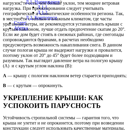
Д 1. Нормування
+
нагрузок, то есть, чем больше уклон, тем мощнее ветровая
Д 1.1.
нагрузка. При проектировании следует учитывать
Д 1.2.
географические и климатические особенности региона. Так,
Д 2. Кошториси
в местности с теплым и влажным климатом, где часты
Статті
ураганные ветры, не рекомендуется устанавливать крыши с
Абетка
крутым наклоном, лучше отдать предпочтение скатам до 20°.
Если же дом будет стоять в снежных районах, где снегопады
сопровождаются буранами, в расчетах необходимо
предусмотреть возможность накапливания снега. В данном
случае пологая крыша не выдержит нагрузки и провалится,
поэтому уклон от 20° до 45° будет более подходящим и
разумным. Так выглядит давление ветра на пологую крышу
(А) и с крутым углом наклона (В):
А
— крышу с пологим наклоном ветер старается приподнять;
В
— с крутым — опрокинуть.
УКРЕПЛЕНИЕ КРЫШИ: КАК
УСПОКОИТЬ ПАРУСНОСТЬ
Устойчивость стропильной системы — гарантия того, что
крыша не улетит и не опрокинется, поэтому при возведении
конструкции следует использовать качественные материалы,