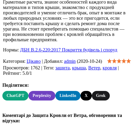
Грамотные расчета, знание особенностей каждого вида
материалов и типов крыши, знакомство с продукцией
производителей и умение отличить брак, опыт в монтаже в
любых природных условиях — это все пригодится, если
требуется поставить крышу и сделать ремонт дома после
урагана. Не стоит пренебрегать помощью специалистов —
при возникновении проблем с кровлей обращайтесь в
профильные предприятия.
Нормы:
ДБН В.2.6-220:2017 Покриття будівель і споруд
Категория
:
Цікаво
|
Добавил
:
admin
(2020-10-24)
Просмотров
:
1762
|
Теги
:
защита
,
крыша
,
Ветер
,
кровля
|
Рейтинг
:
5.0
/
1
Поділитися:
ChatGPT
Perplexity
LinkedIn
X
Grok
Коментарі до Защита Кровли от Ветра, обговорення та
відгуки: