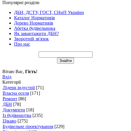
Популярні розділи
ДБН, ДСТУ, ГОСТ, СНиП України
Каталог Нормативів
Дерево Нормативів
Абетка будівельника
Як завантажити ДБН?
Зворотній зв'язок
Про нас
Вітаю Вас
,
Гість
!
Вхід
Категорії
Лідери індустрії
[71]
Власна оселя
[171]
Ремонт
[86]
ДБН
[78]
Документи
[18]
Із будівництва
[235]
Цікаво
[275]
Будівельне проектування
[229]