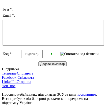
Ім`я *:
Email *:
Код *:
Підтримка
Telegram-Спільнота
Facebook-Спільнота
LinkedIn-Сторінка
YouTube
Просимо небайдужих підтримати ЗСУ за цим
посиланням
.
Весь прибуток від банерної реклами ми передаємо на
підтримку України.