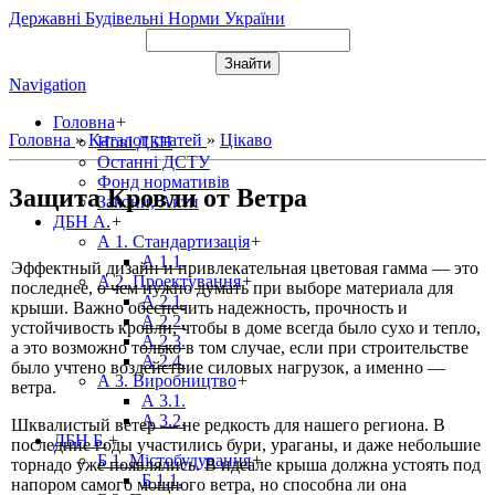
Державні Будівельні Норми України
Navigation
Головна
+
Головна
»
Каталог статей
»
Цікаво
Нові ДБН
Останні ДСТУ
Фонд нормативів
Защита Кровли от Ветра
Закони, Акти
ДБН А.
+
А 1. Стандартизація
+
А 1.1.
Эффектный дизайн и привлекательная цветовая гамма — это
А 2. Проектування
+
последнее, о чем нужно думать при выборе материала для
А 2.1.
крыши. Важно обеспечить надежность, прочность и
А 2.2.
устойчивость кровли, чтобы в доме всегда было сухо и тепло,
А 2.3.
а это возможно только в том случае, если при строительстве
А 2.4.
было учтено воздействие силовых нагрузок, а именно —
А 3. Виробництво
+
ветра.
А 3.1.
А 3.2.
Шквалистый ветер — не редкость для нашего региона. В
ДБН Б.
+
последние годы участились бури, ураганы, и даже небольшие
Б 1. Містобудування
+
торнадо уже появлялись. В идеале крыша должна устоять под
Б 1.1.
напором самого мощного ветра, но способна ли она