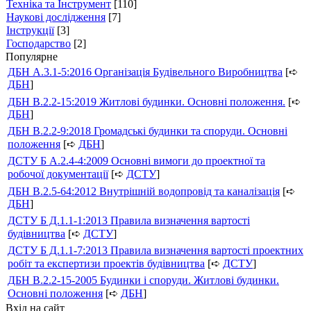
Техніка та Інструмент
[110]
Наукові дослідження
[7]
Інструкції
[3]
Господарство
[2]
Популярне
ДБН А.3.1-5:2016 Організація Будівельного Виробництва
[➪
ДБН
]
ДБН В.2.2-15:2019 Житлові будинки. Основні положення.
[➪
ДБН
]
ДБН В.2.2-9:2018 Громадські будинки та споруди. Основні
положення
[➪
ДБН
]
ДСТУ Б А.2.4-4:2009 Основні вимоги до проектної та
робочої документації
[➪
ДСТУ
]
ДБН В.2.5-64:2012 Внутрішній водопровід та каналізація
[➪
ДБН
]
ДСТУ Б Д.1.1-1:2013 Правила визначення вартості
будівництва
[➪
ДСТУ
]
ДСТУ Б Д.1.1-7:2013 Правила визначення вартості проектних
робіт та експертизи проектів будівництва
[➪
ДСТУ
]
ДБН В.2.2-15-2005 Будинки і споруди. Житлові будинки.
Основні положення
[➪
ДБН
]
Вхід на сайт