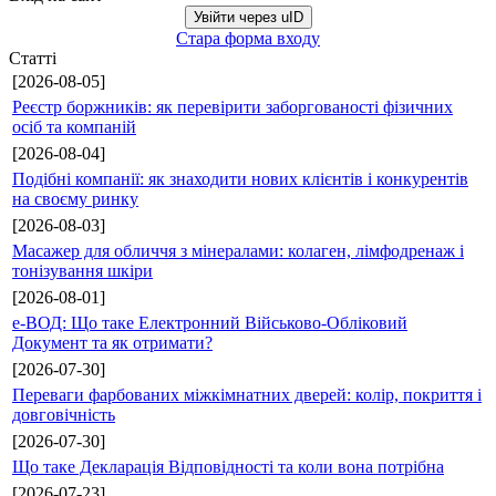
Увійти через uID
Стара форма входу
Статті
[2026-08-05]
Реєстр боржників: як перевірити заборгованості фізичних
осіб та компаній
[2026-08-04]
Подібні компанії: як знаходити нових клієнтів і конкурентів
на своєму ринку
[2026-08-03]
Масажер для обличчя з мінералами: колаген, лімфодренаж і
тонізування шкіри
[2026-08-01]
е-ВОД: Що таке Електронний Військово-Обліковий
Документ та як отримати?
[2026-07-30]
Переваги фарбованих міжкімнатних дверей: колір, покриття і
довговічність
[2026-07-30]
Що таке Декларація Відповідності та коли вона потрібна
[2026-07-23]