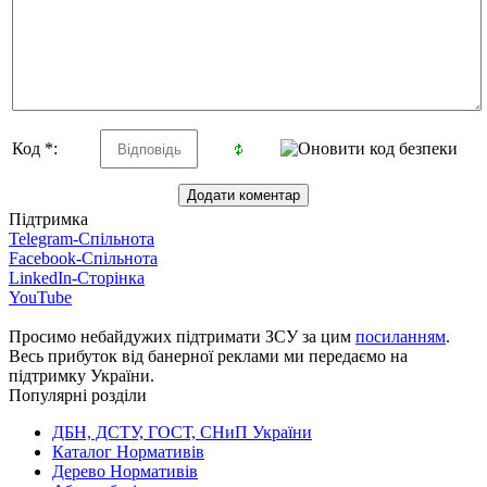
Код *:
Підтримка
Telegram-Спільнота
Facebook-Спільнота
LinkedIn-Сторінка
YouTube
Просимо небайдужих підтримати ЗСУ за цим
посиланням
.
Весь прибуток від банерної реклами ми передаємо на
підтримку України.
Популярні розділи
ДБН, ДСТУ, ГОСТ, СНиП України
Каталог Нормативів
Дерево Нормативів