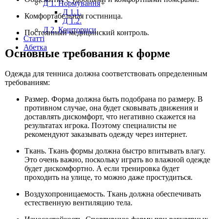
Д 1. Нормування
+
Д 1.1.
Комфортабельная гостиница.
Д 1.2.
Д 2. Кошториси
Постоянный медицинский контроль.
Статті
Абетка
Основные требования к форме
Одежда для тенниса должна соответствовать определенным
требованиям:
Размер. Форма должна быть подобрана по размеру. В
противном случае, она будет сковывать движения и
доставлять дискомфорт, что негативно скажется на
результатах игрока. Поэтому специалисты не
рекомендуют заказывать одежду через интернет.
Ткань. Ткань формы должна быстро впитывать влагу.
Это очень важно, поскольку играть во влажной одежде
будет дискомфортно. А если тренировка будет
проходить на улице, то можно даже простудиться.
Воздухопроницаемость. Ткань должна обеспечивать
естественную вентиляцию тела.