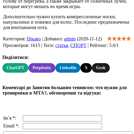
голову от перегрева, а также закрывает от солнечных лучей,
которые могут мешать во время игры.
Дополнительно нужно купить компрессионные носки,
напульсники и повязки для волос. Последние предназначены
для впитывания пота.
Категория
:
Цікаво
|
Добавил
:
admin
(2020-11-12)
Просмотров
:
1615
|
Теги
:
статья
,
СПОРТ
|
Рейтинг
:
5.0
/
1
Поділитися:
ChatGPT
Perplexity
LinkedIn
X
Grok
Коментарі до Занятия большим теннисом: что нужно для
тренировки в МТА?, обговорення та відгуки:
Ім`я *:
Email *: