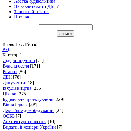
Абетка будівельника
Як завантажити ДБН?
Зворотній зв'язок
Про нас
Вітаю Вас
,
Гість
!
Вхід
Категорії
Лідери індустрії
[71]
Власна оселя
[171]
Ремонт
[86]
ДБН
[78]
Документи
[18]
Із будівництва
[235]
Цікаво
[275]
Будівельне проектування
[229]
Вікна і двері
[46]
Дерев’яне домобудування
[24]
ОСББ
[7]
Архітектурні рішення
[10]
Видатні інженери України
[7]