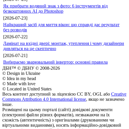
Як прибрати водяний знак з фото: 6 інструментів від
безкоштовних AI до Photoshop
[2026-07-23]
Найкращий засіб для миття вікон: що справді дає результат
без розводів
[2026-07-22]
Ламінат на вхідні двері: монтаж, утеплення і чому дизайнери
дивляться на це скептично
[2026-07-21]
Вибираємо зварювальний інвертор: основні правила
ДБН™ © ДБНУ © 2008-2026
© Design in Ukraine
© Idea in my head
© Made with love
© Located in United States
Весь контент доступний за ліцензією CC BY, OGL або
Creative
Commons Attribution 4.0 International license
, якщо не зазначено
інше.
Розміщені на цьому порталі (сайті) довідкові документи
(електронні файли різних форматів), незважаючи на їх
схожість (автентичність) з оригіналами (друкованими чи
віртуальними виданнями), носять інформаційно-довідковий